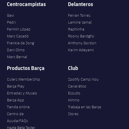
Jugadores
Centrocampistas
Delanteros
Clasificaciones
Juvenil
Noticias
Atletismo
plusicon
más
Gavi
Ferran Torres
Fotos
Infantil
Pedri
Lamine Yamal
Actualidad
Baloncesto en silla de ruedas
plusicon
más
Fermín López
Raphinha
Historia
Alevín
Marc Casadó
Roony Bardghji
Masculino
Actualidad
Hockey sobre hielo
Frenkie de Jong
Anthony Gordon
plusicon
más
Palmarés
Dani Olmo
Karim Adeyemi
Femenino
Jugadores
Actualidad
Marc Bernal
Hockey hierba
plusicon
más
Productos Barça
Club
Agenda
Calendario
Jugadores
Noticias
Patinaje artístico
plusicon
más
Culers Membership
Spotify Camp Nou
Resultados
Calendario
Barça Play
Canal ético
Hockey Hierba Masculino
Escuela de Patinaje
Actualidad
Entradas y Museo
Escudo
Clasificaciones
Resultados
Barça App
Himno
Hockey Hierba Femenino
Plantilla
Rugby
plusicon
más
Tienda online
Trabaja en las Barça
Centro de
Stores
Clasificaciones
Agenda
Actualidad
Voleibol
Ayuda/FAQs
plusicon
más
Hazte Beta Tester