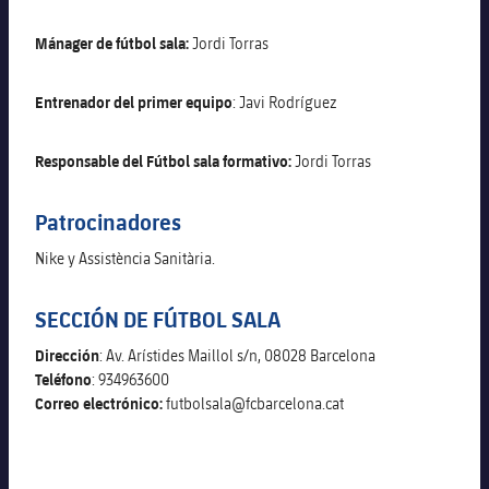
Calendario
Actualidad
Barça Legends
plusicon
más
Hockey Patines
Mánager de fútbol sala:
Jordi Torras
Entradas
Calendario
Contacto
Formativo masculino
plusicon
más
Entrenador del primer equipo
: Javi Rodríguez
Resultados
Entradas
Jugadores
Actualidad
Formativo femenino
plusicon
más
Responsable del Fútbol sala formativo:
Jordi Torras
Clasificaciones
Resultados
Partidos
Fotos
F. Barça Genuine
Actualidad
Patrocinadores
Jugadoras
Clasificaciones
Noticias
Juvenil A
Nike y Assistència Sanitària.
Campus Verano
Fotos
Palmarés
Jugadores
Sobre Nosotros
Juvenil B
SECCIÓN DE FÚTBOL SALA
Femenino B
PLUSICON
MÁS
Fotos
Fotos
Dirección
: Av. Arístides Maillol s/n, 08028 Barcelona
SUB16
Femenino C
Primer Equipo
Teléfono
: 934963600
plusicon
más
Jugadoras históricas
Correo electrónico:
futbolsala@fcbarcelona.cat
Historia
SUB15
Juvenil
Actualidad
Base
plusicon
más
SUB14
SUB14 B