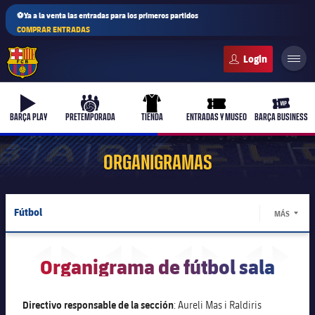
⚽Ya a la venta las entradas para los primeros partidos
COMPRAR ENTRADAS
FC Barcelona club badge
b-play
culers-ball
uniform
ticket-full
ticket-v
BARÇA PLAY
PRETEMPORADA
TIENDA
ENTRADAS Y MUSEO
BARÇA BUSINESS
ORGANIGRAMAS
PLUSICON
MÁS
Fútbol
MÁS
Primer equipo
LABEL.
Baloncesto
Femenino
Organigrama de fútbol sala
plusicon
más
Balonmano
Actualidad
Barça Atlètic
plusicon
más
Directivo responsable de la sección
: Aureli Mas i Raldiris
Fútbol Sala