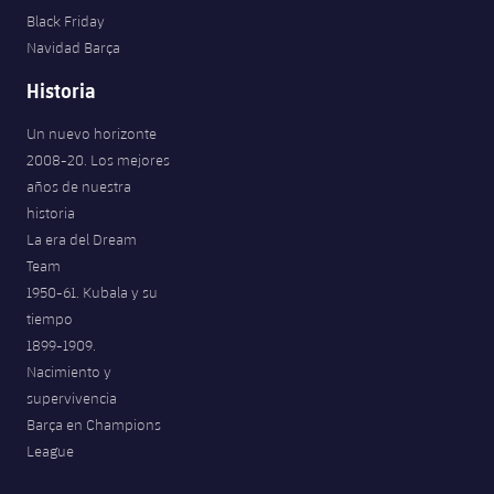
Jugadores
Black Friday
Noticias
Apúntate a las amateurs
plusicon
más
Navidad Barça
Calendario
Voleibol masculino
Historia
Apúntate a las amateurs
PLUSICON
MÁS
Resultados
Un nuevo horizonte
Voleibol femenino
Carnet de las Secciones Amateurs
League of Legends
2008-20. Los mejores
Clasificaciones
años de nuestra
VALORANT Rising
historia
Fotos
La era del Dream
VALORANT Game Changers
Team
1950-61. Kubala y su
eFootball
tiempo
1899-1909.
Nacimiento y
supervivencia
Barça en Champions
League