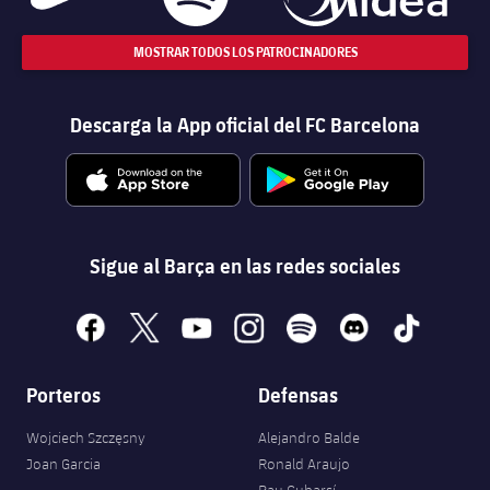
MOSTRAR TODOS LOS PATROCINADORES
Descarga la App oficial del FC Barcelona
Sigue al Barça en las redes sociales
facebook
x
youtube
instagram
spotify
discord
tiktok
Porteros
Defensas
Wojciech Szczęsny
Alejandro Balde
Joan Garcia
Ronald Araujo
Pau Cubarsí