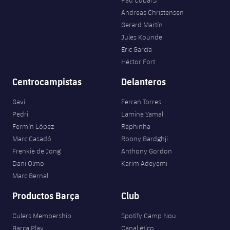
Andreas Christensen
Gerard Martín
Jules Kounde
Eric García
Héctor Fort
Centrocampistas
Delanteros
Gavi
Ferran Torres
Pedri
Lamine Yamal
Fermín López
Raphinha
Marc Casadó
Roony Bardghji
Frenkie de Jong
Anthony Gordon
Dani Olmo
Karim Adeyemi
Marc Bernal
Productos Barça
Club
Culers Membership
Spotify Camp Nou
Barça Play
Canal ético