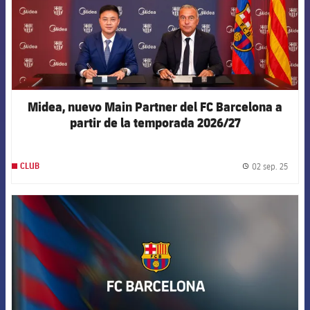
Midea, nuevo Main Partner del FC Barcelona a
partir de la temporada 2026/27
02 sep. 25
CLUB
label.
FCB Barcelona badge