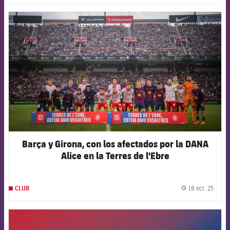
FCB Barcelona badge
Barça y Girona, con los afectados por la DANA
Alice en la Terres de l'Ebre
18 oct. 25
CLUB
label.
FCB Barcelona badge