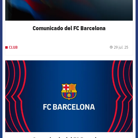
Comunicado del FC Barcelona
29 jul. 25
CLUB
label.
FCB Barcelona badge