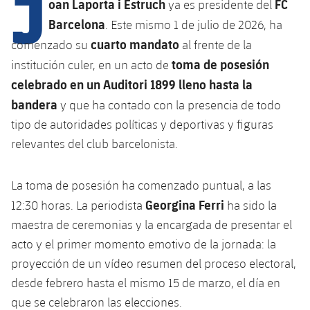
J
Calendario
oan Laporta i Estruch
FC
ya es presidente del
Campus Verano
Base
Barcelona
. Este mismo 1 de julio de 2026, ha
SUB13
SUB13 B
Entradas
Barça Atlètic
cuarto mandato
comenzado su
al frente de la
PLUSICON
MÁS
SUB12
toma de posesión
institución culer, en un acto de
SUB12 C
Gameday Shows
Junior
Primer Equipo
celebrado en un Auditori 1899 lleno hasta la
plusicon
más
SUB11 A
SUB11 C
bandera
y que ha contado con la presencia de todo
Resultados
Cadete A
Actualidad
Barça Atlètic
plusicon
más
tipo de autoridades políticas y deportivas y figuras
SUB11 B
Clasificación
relevantes del club barcelonista.
Cadete B
Calendario
Actualidad
Base
plusicon
más
SUB10 A
Jugadores
Infantil A
La toma de posesión ha comenzado puntual, a las
Entradas
Calendario
Actualidad
SUB10 B
Georgina Ferri
12:30 horas. La periodista
ha sido la
PLUSICON
MÁS
Fotos
Infantil B
Resultados
Resultados
maestra de ceremonias y la encargada de presentar el
Juvenil
Primer equipo
SUB9 A
plusicon
más
acto y el primer momento emotivo de la jornada: la
Historia
Mini
Clasificaciones
Clasificaciones
Cadete A
proyección de un vídeo resumen del proceso electoral,
Actualidad
SUB9 B
Barça Atlètic
plusicon
más
Palmarés
desde febrero hasta el mismo 15 de marzo, el día en
Jugadores
Jugadores
Cadete B
que se celebraron las elecciones.
Calendario
SUB8 A
Actualidad
Base