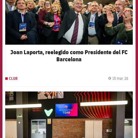
Joan Laporta, reelegido como Presidente del FC
Barcelona
15 mar. 26
CLUB
label.
FCB Barcelona badge