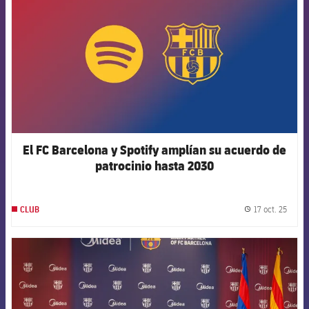
El FC Barcelona y Spotify amplían su acuerdo de
patrocinio hasta 2030
17 oct. 25
CLUB
label.
FCB Barcelona badge