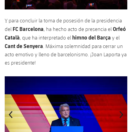
Y para concluir la toma de posesión de la presidencia
FC Barcelona
Orfeó
del
, ha hecho acto de presencia el
Català
himno del Barça
, que ha interpretado el
y el
Cant de Senyera
. Máxima solemnidad para cerrar un
acto emotivo y lleno de barcelonismo. ¡Joan Laporta ya
es presidente!
Anterior
label.aria.chevronleft
Siguiente
label.aria.