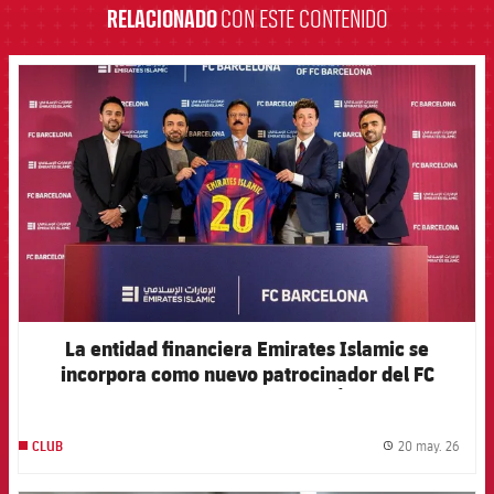
RELACIONADO
CON ESTE CONTENIDO
FCB Barcelona badge
La entidad financiera Emirates Islamic se
incorpora como nuevo patrocinador del FC
Barcelona en los Emiratos Árabes
20 may. 26
CLUB
label.