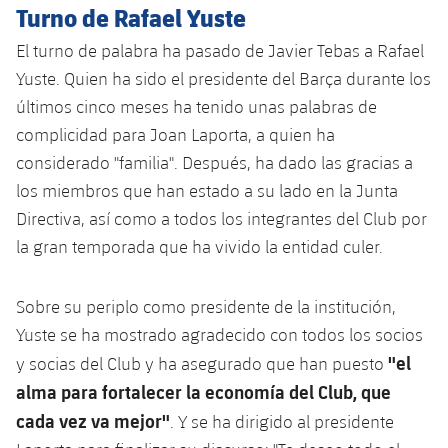
Turno de Rafael Yuste
Jugadores
Noticias
Apúntate a las amateurs
plusicon
más
El turno de palabra ha pasado de Javier Tebas a Rafael
Calendario
Voleibol masculino
Yuste. Quien ha sido el presidente del Barça durante los
Apúntate a las amateurs
PLUSICON
MÁS
últimos cinco meses ha tenido unas palabras de
Resultados
Voleibol femenino
Carnet de las Secciones Amateurs
League of Legends
complicidad para Joan Laporta, a quien ha
considerado "familia". Después, ha dado las gracias a
Clasificaciones
VALORANT Rising
los miembros que han estado a su lado en la Junta
Directiva, así como a todos los integrantes del Club por
Fotos
VALORANT Game Changers
la gran temporada que ha vivido la entidad culer.
eFootball
Sobre su periplo como presidente de la institución,
Yuste se ha mostrado agradecido con todos los socios
"el
y socias del Club y ha asegurado que han puesto
alma para fortalecer la economía del Club, que
cada vez va mejor"
. Y se ha dirigido al presidente