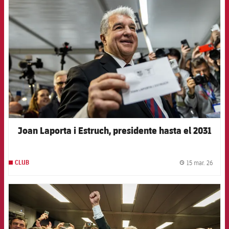
FCB Barcelona badge
Joan Laporta i Estruch, presidente hasta el 2031
15 mar. 26
CLUB
label.
FCB Barcelona badge