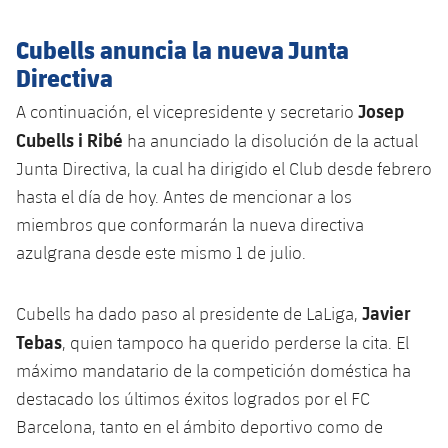
plusicon
más
Fotos
Fotos
Infantil A
Entradas
SUB8 B
Cubells anuncia la nueva Junta
Calendario
Campus Verano
Actualidad
Historia
Directiva
Infantil B
Resultados
Resultados
Juvenil
Josep
A continuación, el vicepresidente y secretario
PLUSICON
MÁS
Palmarés
Cubells i Ribé
Clasificaciones
ha anunciado la disolución de la actual
Jugadores
Cadete
Primer equipo
plusicon
más
Junta Directiva, la cual ha dirigido el Club desde febrero
Jugadors
Clasificaciones
hasta el día de hoy. Antes de mencionar a los
Infantil
Actualidad
Barça Atlètic
plusicon
más
miembros que conformarán la nueva directiva
Fotos
Alevín
azulgrana desde este mismo 1 de julio.
Calendario
Actualidad
Base
plusicon
más
Palmarés
Entradas
Javier
Cubells ha dado paso al presidente de LaLiga,
Calendario
Campus Verano
Actualidad
Historia
Tebas
, quien tampoco ha querido perderse la cita. El
Resultados
Resultados
máximo mandatario de la competición doméstica ha
Barça C
PLUSICON
MÁS
destacado los últimos éxitos logrados por el FC
Clasificaciones
Jugadores
Junior
Barcelona, tanto en el ámbito deportivo como de
Información general
plusicon
más