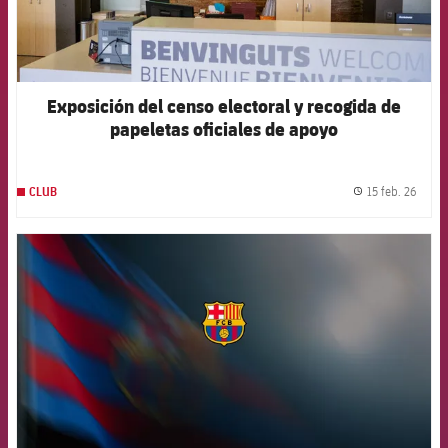
Exposición del censo electoral y recogida de
papeletas oficiales de apoyo
15 feb. 26
CLUB
label.
FCB Barcelona badge