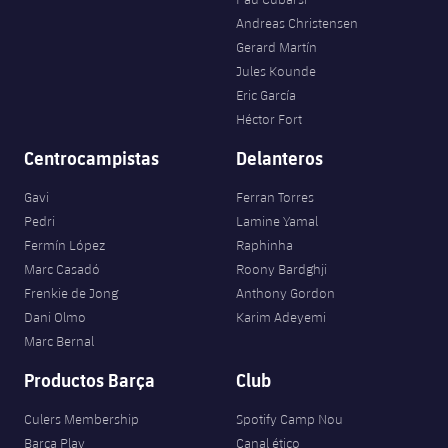
Andreas Christensen
Gerard Martín
Jules Kounde
Eric García
Héctor Fort
Centrocampistas
Delanteros
Gavi
Ferran Torres
Pedri
Lamine Yamal
Fermín López
Raphinha
Marc Casadó
Roony Bardghji
Frenkie de Jong
Anthony Gordon
Dani Olmo
Karim Adeyemi
Marc Bernal
Productos Barça
Club
Culers Membership
Spotify Camp Nou
Barça Play
Canal ético