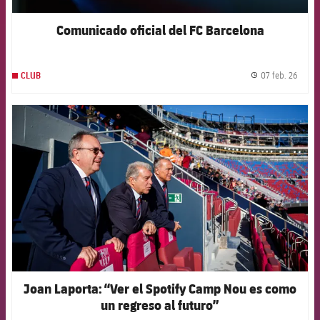
Comunicado oficial del FC Barcelona
07 feb. 26
CLUB
label.
FCB Barcelona badge
Joan Laporta: “Ver el Spotify Camp Nou es como
un regreso al futuro”