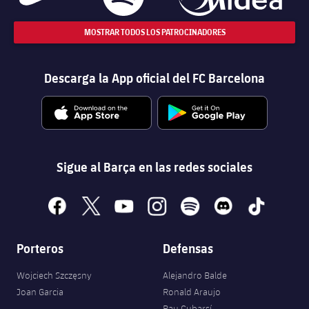
MOSTRAR TODOS LOS PATROCINADORES
Descarga la App oficial del FC Barcelona
Sigue al Barça en las redes sociales
facebook
x
youtube
instagram
spotify
discord
tiktok
Porteros
Defensas
Wojciech Szczęsny
Alejandro Balde
Joan Garcia
Ronald Araujo
Pau Cubarsí