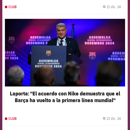
21 dic. 24
CLUB
label.
FCB Barcelona badge
Laporta: "El acuerdo con Nike demuestra que el
Barça ha vuelto a la primera línea mundial"
21 dic. 24
CLUB
label.