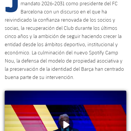
Calendario
Campus Verano
Base
mandato 2026-2031 como presidente del FC
Barcelona con un discurso en el que ha
SUB13
SUB13 B
Entradas
Barça Atlètic
reivindicado la confianza renovada de los socios y
PLUSICON
MÁS
SUB12
socias, la recuperación del Club durante los últimos
SUB12 C
Gameday Shows
Junior
Primer Equipo
plusicon
más
cinco años y la ambición de seguir haciendo crecer la
SUB11 A
SUB11 C
entidad desde los ámbitos deportivo, institucional y
Resultados
Cadete A
Actualidad
Barça Atlètic
plusicon
más
económico. La culminación del nuevo Spotify Camp
SUB11 B
Clasificación
Nou, la defensa del modelo de propiedad asociativa y
Cadete B
Calendario
Actualidad
Base
plusicon
más
la preservación de la identidad del Barça han centrado
SUB10 A
Jugadores
Infantil A
buena parte de su intervención.
Entradas
Calendario
Actualidad
SUB10 B
PLUSICON
MÁS
Fotos
Infantil B
Resultados
Resultados
Juvenil
Primer equipo
SUB9 A
plusicon
más
Historia
Mini
Clasificaciones
Clasificaciones
Cadete A
Actualidad
SUB9 B
Barça Atlètic
plusicon
más
Palmarés
Jugadores
Jugadores
Cadete B
Calendario
SUB8 A
Actualidad
Base