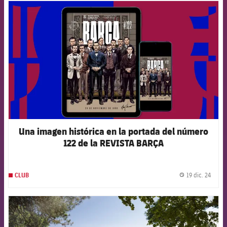
FCB Barcelona badge
Una imagen histórica en la portada del número
122 de la REVISTA BARÇA
19 dic. 24
CLUB
label.
FCB Barcelona badge