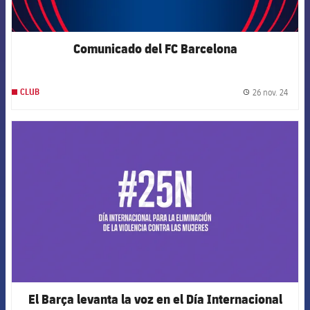
Comunicado del FC Barcelona
26 nov. 24
CLUB
label.
FCB Barcelona badge
El Barça levanta la voz en el Día Internacional