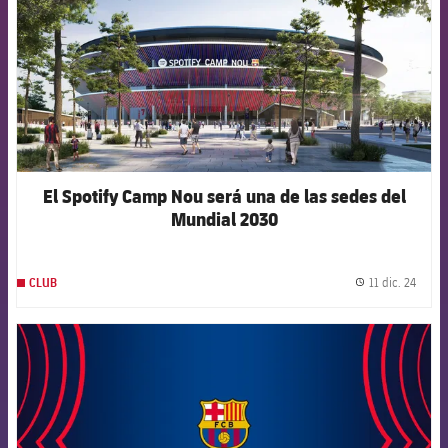
El Spotify Camp Nou será una de las sedes del
Mundial 2030
11 dic. 24
CLUB
label.
FCB Barcelona badge