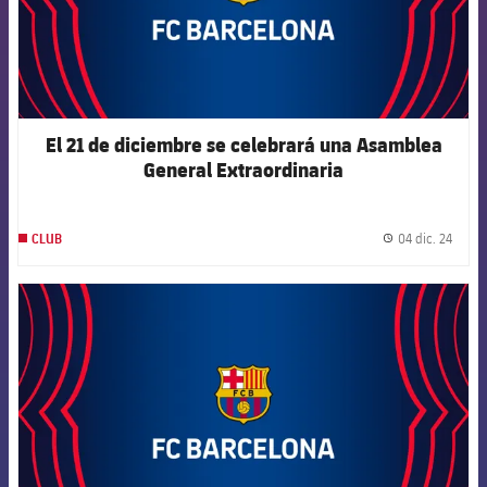
El 21 de diciembre se celebrará una Asamblea
General Extraordinaria
04 dic. 24
CLUB
label.
FCB Barcelona badge