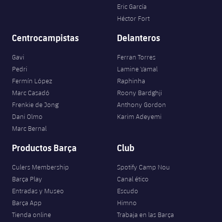
Eric García
Héctor Fort
Centrocampistas
Delanteros
Gavi
Ferran Torres
Pedri
Lamine Yamal
Fermín López
Raphinha
Marc Casadó
Roony Bardghji
Frenkie de Jong
Anthony Gordon
Dani Olmo
Karim Adeyemi
Marc Bernal
Productos Barça
Club
Culers Membership
Spotify Camp Nou
Barça Play
Canal ético
Entradas y Museo
Escudo
Barça App
Himno
Tienda online
Trabaja en las Barça