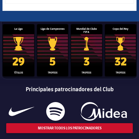
La Liga
Liga de Campeones
Mundial de Clubs
Copa del Rey
FIFA
Trofeo de La Liga
Trofeo de la Liga de Campeones
Trofeo del Mundial de Clube
Copa del 
29
5
3
32
TÍTULOS
TROFEOS
TROFEOS
TROFEOS
Principales patrocinadores del Club
MOSTRAR TODOS LOS PATROCINADORES