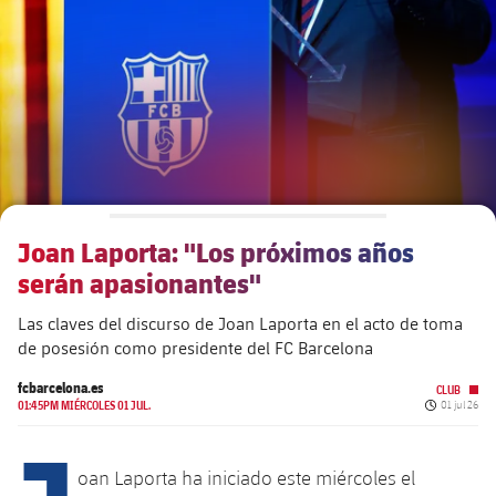
Calendario
Actualidad
Barça Legends
plusicon
más
Entradas
Calendario
Contacto
Formativo masculino
plusicon
más
Resultados
Entradas
Jugadores
Actualidad
Formativo femenino
plusicon
más
Clasificaciones
Resultados
Partidos
Fotos
F. Barça Genuine
Actualidad
Jugadoras
Joan Laporta: "Los próximos años
Clasificaciones
Noticias
Juvenil A
Campus Verano
Fotos
serán apasionantes"
Palmarés
Jugadores
Sobre Nosotros
Juvenil B
Las claves del discurso de Joan Laporta en el acto de toma
Femenino B
PLUSICON
MÁS
de posesión como presidente del FC Barcelona
Fotos
Fotos
SUB16
Femenino C
Primer Equipo
fcbarcelona.es
CLUB
plusicon
más
Fecha de p
Jugadoras históricas
01:45PM MIÉRCOLES 01 JUL.
01 jul 26
Historia
SUB15
J
Juvenil
Actualidad
Base
plusicon
más
oan Laporta ha iniciado este miércoles el
SUB14
SUB14 B