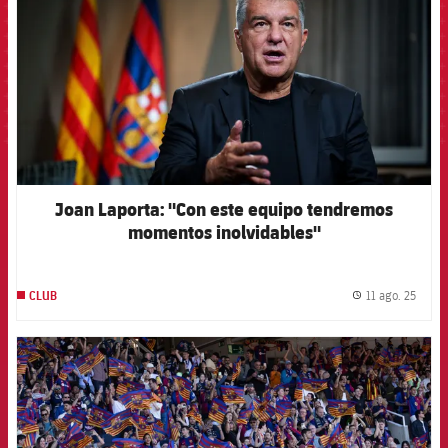
Joan Laporta: "Con este equipo tendremos
momentos inolvidables"
11 ago. 25
CLUB
label.
FCB Barcelona badge