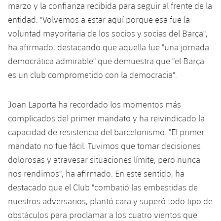
marzo y la confianza recibida para seguir al frente de la
Jugadores
Clasificaciones
Juvenil
Noticias
Atletismo
entidad. "Volvemos a estar aquí porque esa fue la
plusicon
más
Fotos
voluntad mayoritaria de los socios y socias del Barça",
Infantil
Actualidad
Baloncesto en silla de ruedas
ha afirmado, destacando que aquella fue "una jornada
plusicon
más
Historia
democrática admirable" que demuestra que "el Barça
Alevín
Masculino
Actualidad
Hockey sobre hielo
es un club comprometido con la democracia".
plusicon
más
Palmarés
Femenino
Jugadores
Actualidad
Hockey hierba
plusicon
más
Joan Laporta ha recordado los momentos más
Agenda
complicados del primer mandato y ha reivindicado la
Calendario
Jugadores
Noticias
Patinaje artístico
plusicon
más
capacidad de resistencia del barcelonismo. "El primer
Resultados
mandato no fue fácil. Tuvimos que tomar decisiones
Calendario
Hockey Hierba Masculino
Escuela de Patinaje
Actualidad
dolorosas y atravesar situaciones límite, pero nunca
Clasificaciones
Resultados
nos rendimos", ha afirmado. En este sentido, ha
Hockey Hierba Femenino
Plantilla
Rugby
plusicon
más
destacado que el Club "combatió las embestidas de
Clasificaciones
nuestros adversarios, plantó cara y superó todo tipo de
Agenda
Actualidad
Voleibol
plusicon
más
obstáculos para proclamar a los cuatro vientos que