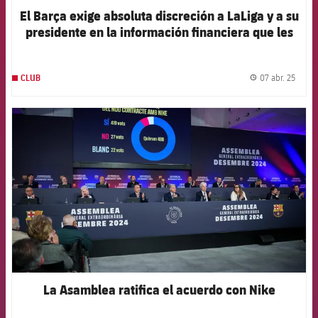
El Barça exige absoluta discreción a LaLiga y a su
presidente en la información financiera que les
envía la entidad catalana
07 abr. 25
CLUB
label.
FCB Barcelona badge
La Asamblea ratifica el acuerdo con Nike