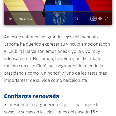
plusicon
más
Fotos
Fotos
Infantil A
Entradas
SUB8 B
Calendario
Campus Verano
Actualidad
Historia
Infantil B
Resultados
Resultados
Juvenil
PLUSICON
MÁS
Palmarés
Clasificaciones
Antes de entrar en los grandes ejes del mandato,
Jugadores
Cadete
Primer equipo
plusicon
más
Laporta ha querido expresar su vínculo emocional con
Jugadors
Clasificaciones
el Club. "El Barça son emociones y yo lo vivo muy
Infantil
Actualidad
Barça Atlètic
plusicon
más
intensamente. He llorado, he reído y he disfrutado
Fotos
Alevín
mucho con este Club", ha asegurado, definiendo la
Calendario
Actualidad
Base
plusicon
más
presidencia como "un honor" y "uno de los retos más
Palmarés
importantes" de su vida como barcelonista.
Entradas
Calendario
Campus Verano
Actualidad
Historia
Resultados
Confianza renovada
Resultados
Barça C
PLUSICON
MÁS
El presidente ha agradecido la participación de los
Clasificaciones
Jugadores
Junior
Información general
socios y socias en las elecciones del pasado 15 de
plusicon
más