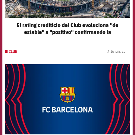
El rating crediticio del Club evoluciona "de
estable" a "positivo" confirmando la
recuperación económica de la entidad
16 jun. 25
CLUB
label.
FCB Barcelona badge