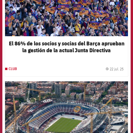
El 86% de los socios y socias del Barça aprueban
la gestión de la actual Junta Directiva
22 jul. 25
CLUB
label.
FCB Barcelona badge