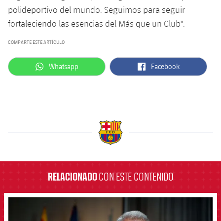
polideportivo del mundo. Seguimos para seguir
fortaleciendo las esencias del Más que un Club".
COMPARTE ESTE ARTÍCULO
label.aria.whatsapp
label.aria.facebook
Whatsapp
Facebook
label.aria.barcelona
RELACIONADO
CON ESTE CONTENIDO
FCB Barcelona badge