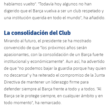
habíamos vuelto". "Todavía hoy algunos no han
Jugadores
Noticias
Apúntate a las amateurs
plusicon
más
digerido que el Barça vuelva a ser un club respetado y
Calendario
una institución querida en todo el mundo", ha añadido.
Voleibol masculino
Apúntate a las amateurs
PLUSICON
MÁS
Resultados
Voleibol femenino
La consolidación del Club
Carnet de las Secciones Amateurs
League of Legends
Mirando al futuro, el presidente se ha mostrado
Clasificaciones
VALORANT Rising
convencido de que "los próximos años serán
Fotos
apasionantes, con la consolidación de un Barça fuerte
VALORANT Game Changers
institucional y económicamente". Aun así, ha advertido
de que "no podemos bajar la guardia porque hay quien
eFootball
no descansa" y ha reiterado el compromiso de la Junta
Directiva de mantener un liderazgo firme para
defender siempre al Barça frente a todo y a todos. "Al
Barça se le protege siempre, en cualquier ámbito y en
todo momento", ha remarcado.