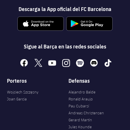
Descarga la App oficial del FC Barcelona
Sigue al Barça en las redes sociales
facebook
x
youtube
instagram
spotify
discord
tiktok
Porteros
Defensas
Wojciech Szczęsny
Alejandro Balde
Joan Garcia
Ronald Araujo
Pau Cubarsí
Andreas Christensen
Gerard Martín
Jules Kounde