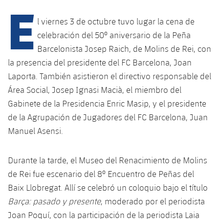
E
Calendario
Campus Verano
Base
SUB13
l viernes 3 de octubre tuvo lugar la cena de
SUB13 B
Entradas
Barça Atlètic
celebración del 50º aniversario de la Peña
PLUSICON
MÁS
SUB12
SUB12 C
Barcelonista Josep Raich, de Molins de Rei, con
Gameday Shows
Junior
Primer Equipo
plusicon
más
la presencia del presidente del FC Barcelona, Joan
SUB11 A
SUB11 C
Resultados
Laporta. También asistieron el directivo responsable del
Cadete A
Actualidad
Barça Atlètic
plusicon
más
Área Social, Josep Ignasi Macià, el miembro del
SUB11 B
Clasificación
Cadete B
Gabinete de la Presidencia Enric Masip, y el presidente
Calendario
Actualidad
Base
plusicon
más
SUB10 A
de la Agrupación de Jugadores del FC Barcelona, Juan
Jugadores
Infantil A
Entradas
Manuel Asensi.
Calendario
Actualidad
SUB10 B
PLUSICON
MÁS
Fotos
Infantil B
Resultados
Resultados
Durante la tarde, el Museo del Renacimiento de Molins
Juvenil
Primer equipo
SUB9 A
plusicon
más
Historia
de Rei fue escenario del 8º Encuentro de Peñas del
Mini
Clasificaciones
Clasificaciones
Cadete A
Baix Llobregat. Allí se celebró un coloquio bajo el título
Actualidad
SUB9 B
Barça Atlètic
plusicon
más
Palmarés
Barça: pasado y presente
, moderado por el periodista
Jugadores
Jugadores
Cadete B
Calendario
SUB8 A
Joan Poquí, con la participación de la periodista Laia
Actualidad
Base