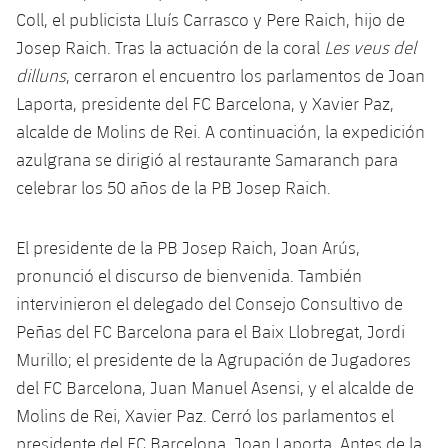
plusicon
más
Fotos
Coll, el publicista Lluís Carrasco y Pere Raich, hijo de
Fotos
Infantil A
Entradas
SUB8 B
Calendario
Josep Raich. Tras la actuación de la coral
Les veus del
Campus Verano
Actualidad
Historia
dilluns
, cerraron el encuentro los parlamentos de Joan
Infantil B
Resultados
Resultados
Juvenil
Laporta, presidente del FC Barcelona, y Xavier Paz,
PLUSICON
MÁS
Palmarés
alcalde de Molins de Rei. A continuación, la expedición
Clasificaciones
Jugadores
Cadete
Primer equipo
azulgrana se dirigió al restaurante Samaranch para
plusicon
más
celebrar los 50 años de la PB Josep Raich.
Jugadors
Clasificaciones
Infantil
Actualidad
Barça Atlètic
plusicon
más
Fotos
El presidente de la PB Josep Raich, Joan Arús,
Alevín
Calendario
Actualidad
Base
pronunció el discurso de bienvenida. También
plusicon
más
Palmarés
intervinieron el delegado del Consejo Consultivo de
Entradas
Calendario
Campus Verano
Actualidad
Peñas del FC Barcelona para el Baix Llobregat, Jordi
Historia
Resultados
Murillo; el presidente de la Agrupación de Jugadores
Resultados
Barça C
del FC Barcelona, Juan Manuel Asensi, y el alcalde de
PLUSICON
MÁS
Clasificaciones
Jugadores
Molins de Rei, Xavier Paz. Cerró los parlamentos el
Junior
Información general
plusicon
más
presidente del FC Barcelona, Joan Laporta. Antes de la