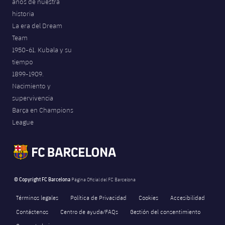
años de nuestra
historia
La era del Dream
Team
1950-61. Kubala y su
tiempo
1899-1909.
Nacimiento y
supervivencia
Barça en Champions
League
© Copyright FC Barcelona
Página Oficial del FC Barcelona
Términos legales
Política de Privacidad
Cookies
Accesibilidad
Contáctenos
Centro de ayuda/FAQs
Gestión del consentimiento