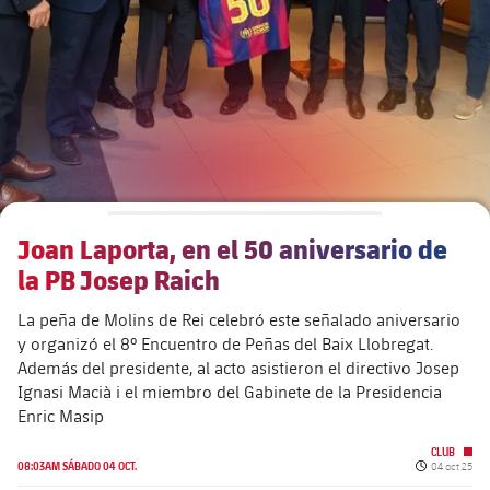
Calendario
Actualidad
Barça Legends
plusicon
más
Entradas
Calendario
Contacto
Formativo masculino
plusicon
más
Resultados
Entradas
Jugadores
Actualidad
Formativo femenino
plusicon
más
Clasificaciones
Resultados
Partidos
Fotos
F. Barça Genuine
Actualidad
Jugadoras
Joan Laporta, en el 50 aniversario de
Clasificaciones
Noticias
Juvenil A
Campus Verano
Fotos
la PB Josep Raich
Palmarés
Jugadores
Sobre Nosotros
Juvenil B
La peña de Molins de Rei celebró este señalado aniversario
Femenino B
PLUSICON
MÁS
y organizó el 8º Encuentro de Peñas del Baix Llobregat.
Fotos
Fotos
Además del presidente, al acto asistieron el directivo Josep
SUB16
Femenino C
Primer Equipo
plusicon
más
Ignasi Macià i el miembro del Gabinete de la Presidencia
Jugadoras históricas
Historia
Enric Masip
SUB15
Juvenil
Actualidad
Base
plusicon
más
CLUB
Fecha de pu
08:03AM SÁBADO 04 OCT.
04 oct 25
SUB14
SUB14 B