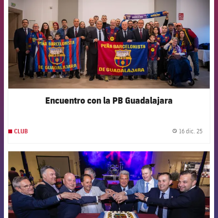
Encuentro con la PB Guadalajara
16 dic. 25
CLUB
label.
FCB Barcelona badge