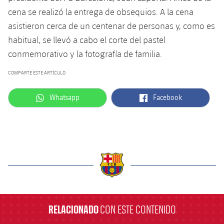
Jugadores
Clasificaciones
Juvenil
cena se realizó la entrega de obsequios. A la cena
Noticias
Atletismo
plusicon
más
asistieron cerca de un centenar de personas y, como es
Fotos
Infantil
habitual, se llevó a cabo el corte del pastel
Actualidad
Baloncesto en silla de ruedas
plusicon
más
conmemorativo y la fotografía de familia.
Historia
Alevín
Masculino
Actualidad
Hockey sobre hielo
COMPARTE ESTE ARTÍCULO
plusicon
más
Palmarés
Femenino
Jugadores
label.aria.whatsapp
label.aria.facebook
Whatsapp
Facebook
Actualidad
Hockey hierba
plusicon
más
Agenda
Calendario
Jugadores
Noticias
Patinaje artístico
plusicon
más
Resultados
Calendario
Hockey Hierba Masculino
Escuela de Patinaje
Actualidad
Clasificaciones
Resultados
Hockey Hierba Femenino
Plantilla
Rugby
label.aria.barcelona
plusicon
más
Clasificaciones
Agenda
Actualidad
RELACIONADO
CON ESTE CONTENIDO
Voleibol
plusicon
más