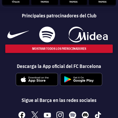
TÍTULOS
TROFEOS
TROFEOS
TROFEOS
Principales patrocinadores del Club
MOSTRAR TODOS LOS PATROCINADORES
Descarga la App oficial del FC Barcelona
Sigue al Barça en las redes sociales
facebook
x
youtube
instagram
spotify
discord
tiktok