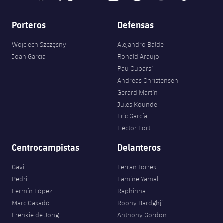
Porteros
Defensas
Wojciech Szczęsny
Alejandro Balde
Joan Garcia
Ronald Araujo
Pau Cubarsí
Andreas Christensen
Gerard Martín
Jules Kounde
Eric García
Héctor Fort
Centrocampistas
Delanteros
Gavi
Ferran Torres
Pedri
Lamine Yamal
Fermín López
Raphinha
Marc Casadó
Roony Bardghji
Frenkie de Jong
Anthony Gordon