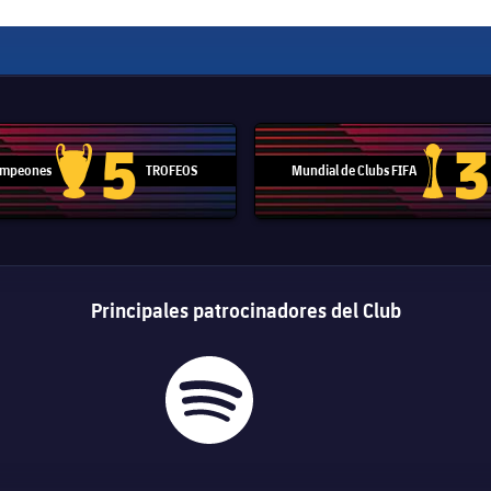
5
3
Campeones
TROFEOS
Mundial de Clubs FIFA
Trofeo de la Liga de Campeones
Trofeo del
Principales patrocinadores del Club