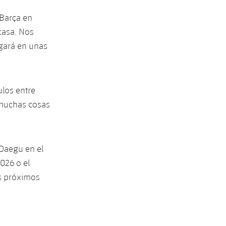
 Barça en
casa. Nos
gará en unas
ulos entre
muchas cosas
 Daegu en el
026 o el
os próximos