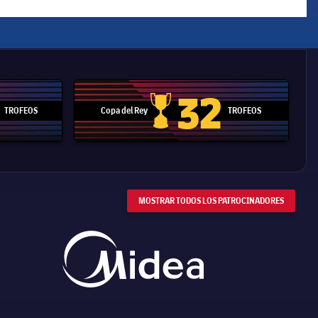
32
TROFEOS
Copa del Rey
TROFEOS
 Mundial de Clubes
Copa del Rey
MOSTRAR TODOS LOS PATROCINADORES