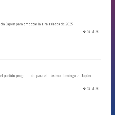
acia Japón para empezar la gira asiática de 2025
25 jul. 25
label.share.
 en el partido programado para el próximo domingo en Japón
23 jul. 25
label.share.