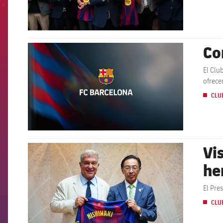
Co
FCB Barcelona badge
El Clu
ofrece
CLU
Vi
FCB Barcelona badge
he
El Pre
CLU