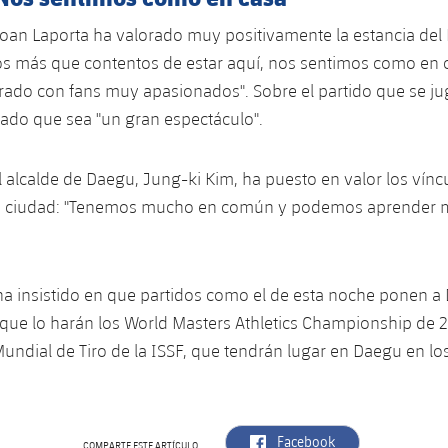
Joan Laporta ha valorado muy positivamente la estancia del
os más que contentos de estar aquí, nos sentimos como en 
ado con fans muy apasionados". Sobre el partido que se ju
ado que sea "un gran espectáculo".
el alcalde de Daegu, Jung-ki Kim, ha puesto en valor los vínc
u ciudad: "Tenemos mucho en común y podemos aprender 
a insistido en que partidos como el de esta noche ponen a
 que lo harán los World Masters Athletics Championship de 2
ndial de Tiro de la ISSF, que tendrán lugar en Daegu en l
label.aria.facebook
Facebook
COMPARTE ESTE ARTÍCULO