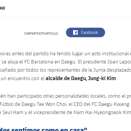
GU)
label.aria.facebook
Facebook
COMPARTE ESTE ARTÍCULO
oras antes del partido ha tenido lugar un acto institucional 
 se aloja el FC Barcelona en Daegu. El presidente Joan Lapor
añado por todos los representantes de la Junta desplazado
alcalde de Daegu, Jung-ki Kim
 un encuentro con el
.
n han participado otras personalidades locales, como el pr
Fútbol de Daegu Tae Won Choi, el CEO del FC Daegu Kwang r
e Seul Ham y el vicepresidente de Nam Hai Hyeongseok Kim
"Nos sentimos como en casa"