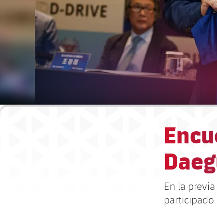
Encue
Daeg
En la previa
participado 