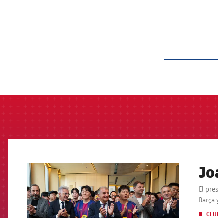
label.aria.barcelon
Jo
FCB Barcelona badge
El pre
Barça 
CLU