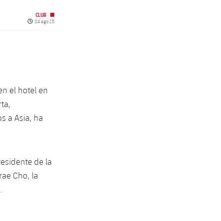
CLUB
Fecha de publicación
04 ago 25
en el hotel en
ta,
s a Asia, ha
esidente de la
ae Cho, la
.