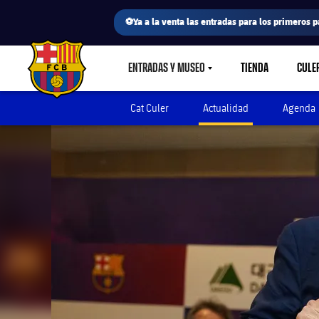
⚽Ya a la venta las entradas para los primeros p
ENTRADAS Y MUSEO
TIENDA
CULE
LABEL.SHARE.CARETDOWN
FC Barcelona club badge
Cat Culer
Actualidad
Agenda