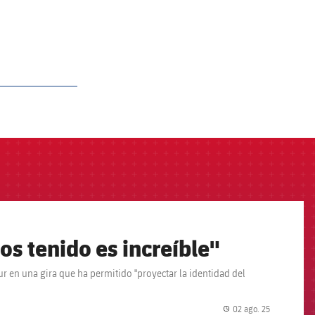
s tenido es increíble"
r en una gira que ha permitido "proyectar la identidad del
02 ago. 25
label.share.