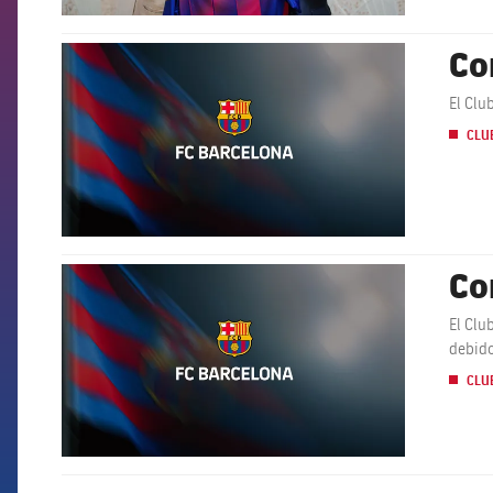
Co
FCB Barcelona badge
El Clu
CLU
Co
FCB Barcelona badge
El Clu
debido
CLU