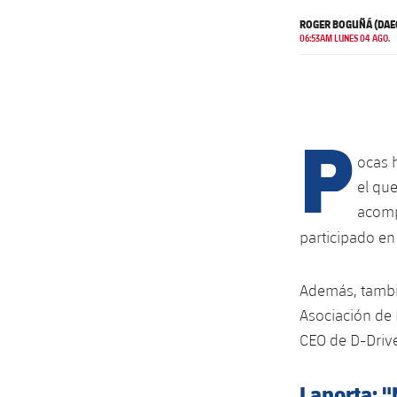
ROGER BOGUÑÁ (DAE
06:53AM LUNES 04 AGO.
P
ocas h
el que
acomp
participado en
Además, tambié
Asociación de 
CEO de D-Driv
Laporta: 