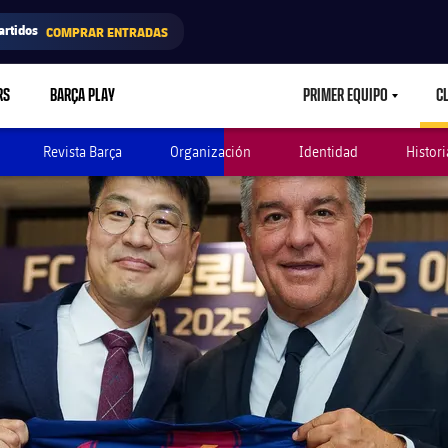
artidos
COMPRAR ENTRADAS
RS
BARÇA PLAY
PRIMER EQUIPO
C
LABEL.ARIA.CAR
Revista Barça
Organización
Identidad
Histori