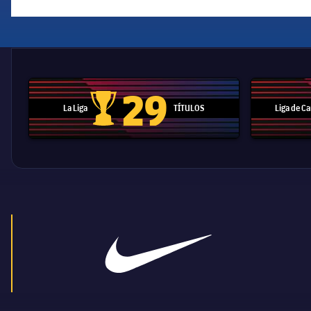
29
La Liga
TÍTULOS
Liga de 
Trofeo de La Liga