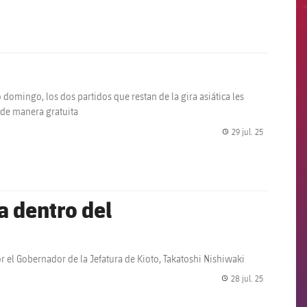
domingo, los dos partidos que restan de la gira asiática les
e de manera gratuita
29 jul. 25
label.share.
na dentro del
r el Gobernador de la Jefatura de Kioto, Takatoshi Nishiwaki
28 jul. 25
label.share.