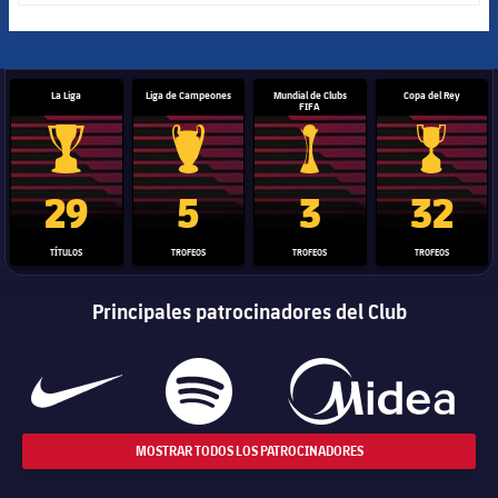
La Liga
Liga de Campeones
Mundial de Clubs
Copa del Rey
FIFA
Trofeo de La Liga
Trofeo de la Liga de Campeones
Trofeo del Mundial de Clube
Copa del 
29
5
3
32
TÍTULOS
TROFEOS
TROFEOS
TROFEOS
Principales patrocinadores del Club
MOSTRAR TODOS LOS PATROCINADORES