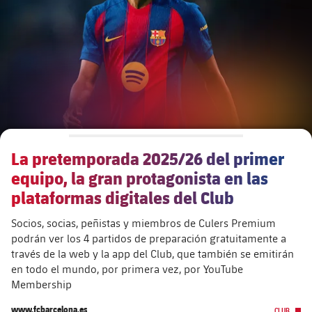
Calendario
Actualidad
Barça Legends
plusicon
más
Entradas
Calendario
Contacto
Formativo masculino
plusicon
más
Resultados
Entradas
Jugadores
Actualidad
Formativo femenino
plusicon
más
Clasificaciones
Resultados
Partidos
Fotos
F. Barça Genuine
Actualidad
Jugadoras
La pretemporada 2025/26 del primer
Clasificaciones
Noticias
Juvenil A
Campus Verano
Fotos
equipo, la gran protagonista en las
Palmarés
Jugadores
plataformas digitales del Club
Sobre Nosotros
Juvenil B
Femenino B
PLUSICON
MÁS
Fotos
Socios, socias, peñistas y miembros de Culers Premium
Fotos
SUB16
podrán ver los 4 partidos de preparación gratuitamente a
Femenino C
Primer Equipo
plusicon
más
través de la web y la app del Club, que también se emitirán
Jugadoras históricas
Historia
en todo el mundo, por primera vez, por YouTube
SUB15
Juvenil
Actualidad
Base
Membership
plusicon
más
SUB14
SUB14 B
www.fcbarcelona.es
CLUB