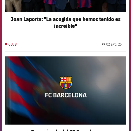
Joan Laporta: "La acogida que hemos tenido es
increíble"
02 ago. 25
CLUB
label.
FCB Barcelona badge