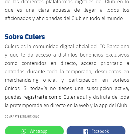
de las diferentes plataformas digitales del Club en lo
Jugadores
Noticias
Apúntate a las amateurs
que es una clara apuesta de llegar a todos los
plusicon
más
aficionados y aficionadas del Club en todo el mundo.
Calendario
Voleibol masculino
Apúntate a las amateurs
PLUSICON
MÁS
Sobre Culers
Resultados
Voleibol femenino
Carnet de las Secciones Amateurs
League of Legends
Culers es la comunidad digital oficial del FC Barcelona
Clasificaciones
y que te da acceso a distintos beneficios exclusivos
VALORANT Rising
como contenidos en directo, acceso prioritario a
Fotos
VALORANT Game Changers
entradas durante toda la temporada, descuentos en
merchandising oficial y participación en sorteos
eFootball
únicos. Si todavía no tienes una suscripción activa,
registrarte como Culer aquí
puedes
y disfruta de toda
la pretemporada en directo en la web y la app del Club.
COMPARTE ESTE ARTÍCULO
label.aria.whatsapp
label.aria.facebook
Whatsapp
Facebook