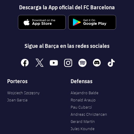
Descarga la App oficial del FC Barcelona
Sigue al Barça en las redes sociales
facebook
x
youtube
instagram
spotify
discord
tiktok
Porteros
Defensas
Wojciech Szczęsny
Alejandro Balde
Joan Garcia
Ronald Araujo
Pau Cubarsí
Andreas Christensen
Gerard Martín
Jules Kounde