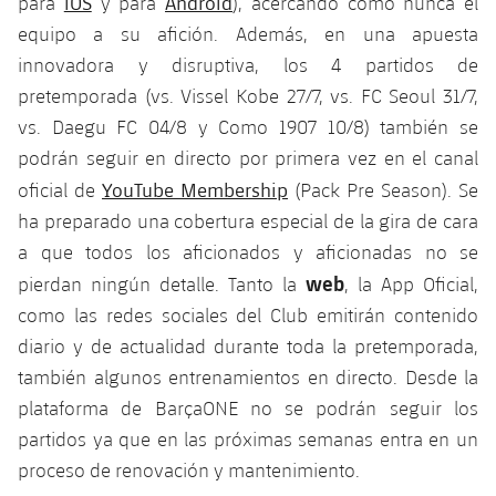
iOS
Android
para
y para
), acercando como nunca el
plusicon
más
Fotos
Fotos
equipo a su afición. Además, en una apuesta
Infantil A
Entradas
SUB8 B
Calendario
Campus Verano
Actualidad
innovadora y disruptiva, los 4 partidos de
Historia
Infantil B
pretemporada (vs. Vissel Kobe 27/7, vs. FC Seoul 31/7,
Resultados
Resultados
Juvenil
vs. Daegu FC 04/8 y Como 1907 10/8) también se
PLUSICON
MÁS
Palmarés
Clasificaciones
podrán seguir en directo por primera vez en el canal
Jugadores
Cadete
Primer equipo
plusicon
más
YouTube Membership
oficial de
(Pack Pre Season). Se
Jugadors
Clasificaciones
ha preparado una cobertura especial de la gira de cara
Infantil
Actualidad
Barça Atlètic
plusicon
más
a que todos los aficionados y aficionadas no se
Fotos
Alevín
web
pierdan ningún detalle. Tanto la
, la App Oficial,
Calendario
Actualidad
Base
plusicon
más
como las redes sociales del Club emitirán contenido
Palmarés
Entradas
diario y de actualidad durante toda la pretemporada,
Calendario
Campus Verano
Actualidad
Historia
también algunos entrenamientos en directo. Desde la
Resultados
Resultados
plataforma de BarçaONE no se podrán seguir los
Barça C
PLUSICON
MÁS
partidos ya que en las próximas semanas entra en un
Clasificaciones
Jugadores
Junior
proceso de renovación y mantenimiento.
Información general
plusicon
más