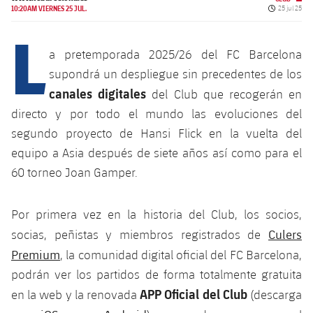
Calendario
Campus Verano
Base
Fecha de p
10:20AM VIERNES 25 JUL.
25 jul 25
L
SUB13
SUB13 B
Entradas
Barça Atlètic
PLUSICON
MÁS
a pretemporada 2025/26 del FC Barcelona
SUB12
SUB12 C
Gameday Shows
supondrá un despliegue sin precedentes de los
Junior
Primer Equipo
plusicon
más
canales digitales
del Club que recogerán en
SUB11 A
SUB11 C
Resultados
Cadete A
directo y por todo el mundo las evoluciones del
Actualidad
Barça Atlètic
plusicon
más
SUB11 B
segundo proyecto de Hansi Flick en la vuelta del
Clasificación
Cadete B
Calendario
equipo a Asia después de siete años así como para el
Actualidad
Base
plusicon
más
SUB10 A
60 torneo Joan Gamper.
Jugadores
Infantil A
Entradas
Calendario
Actualidad
SUB10 B
PLUSICON
MÁS
Fotos
Por primera vez en la historia del Club, los socios,
Infantil B
Resultados
Resultados
Juvenil
Culers
Primer equipo
socias, peñistas y miembros registrados de
SUB9 A
plusicon
más
Historia
Mini
Premium
, la comunidad digital oficial del FC Barcelona,
Clasificaciones
Clasificaciones
Cadete A
Actualidad
SUB9 B
Barça Atlètic
podrán ver los partidos de forma totalmente gratuita
plusicon
más
Palmarés
Jugadores
APP Oficial del Club
en la web y la renovada
(descarga
Jugadores
Cadete B
Calendario
SUB8 A
Actualidad
Base