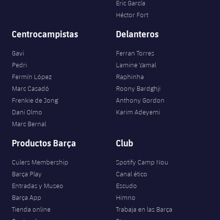
Eric García
Héctor Fort
Centrocampistas
Delanteros
Gavi
Ferran Torres
Pedri
Lamine Yamal
Fermín López
Raphinha
Marc Casadó
Roony Bardghji
Frenkie de Jong
Anthony Gordon
Dani Olmo
Karim Adeyemi
Marc Bernal
Productos Barça
Club
Culers Membership
Spotify Camp Nou
Barça Play
Canal ético
Entradas y Museo
Escudo
Barça App
Himno
Tienda online
Trabaja en las Barça