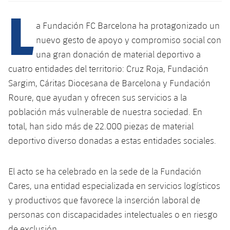
Calendario
L
Campus Verano
Base
SUB13
SUB13 B
a Fundación FC Barcelona ha protagonizado un
Entradas
Barça Atlètic
PLUSICON
MÁS
nuevo gesto de apoyo y compromiso social con
SUB12
SUB12 C
Gameday Shows
una gran donación de material deportivo a
Junior
Primer Equipo
plusicon
más
cuatro entidades del territorio: Cruz Roja, Fundación
SUB11 A
SUB11 C
Resultados
Cadete A
Sargim, Cáritas Diocesana de Barcelona y Fundación
Actualidad
Barça Atlètic
plusicon
más
SUB11 B
Roure, que ayudan y ofrecen sus servicios a la
Clasificación
Cadete B
Calendario
población más vulnerable de nuestra sociedad. En
Actualidad
Base
plusicon
más
SUB10 A
total, han sido más de 22.000 piezas de material
Jugadores
Infantil A
Entradas
Calendario
deportivo diverso donadas a estas entidades sociales.
Actualidad
SUB10 B
PLUSICON
MÁS
Fotos
Infantil B
Resultados
Resultados
Juvenil
El acto se ha celebrado en la sede de la Fundación
Primer equipo
SUB9 A
plusicon
más
Historia
Mini
Cares, una entidad especializada en servicios logísticos
Clasificaciones
Clasificaciones
Cadete A
Actualidad
SUB9 B
y productivos que favorece la inserción laboral de
Barça Atlètic
plusicon
más
Palmarés
Jugadores
personas con discapacidades intelectuales o en riesgo
Jugadores
Cadete B
Calendario
SUB8 A
Actualidad
de exclusión.
Base