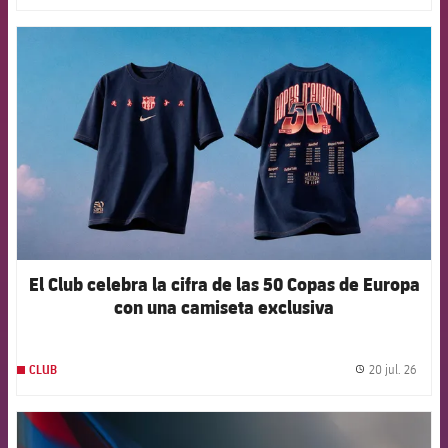
FCB Barcelona badge
El Club celebra la cifra de las 50 Copas de Europa
con una camiseta exclusiva
20 jul. 26
CLUB
label.
FCB Barcelona badge