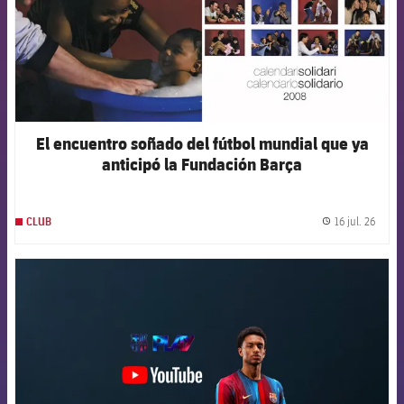
El encuentro soñado del fútbol mundial que ya
anticipó la Fundación Barça
16 jul. 26
CLUB
label.
FCB Barcelona badge