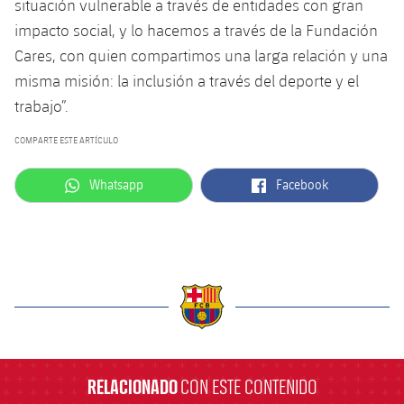
situación vulnerable a través de entidades con gran
Jugadores
Noticias
Apúntate a las amateurs
impacto social, y lo hacemos a través de la Fundación
plusicon
más
Cares, con quien compartimos una larga relación y una
Calendario
Voleibol masculino
Apúntate a las amateurs
misma misión: la inclusión a través del deporte y el
PLUSICON
MÁS
trabajo”.
Resultados
Voleibol femenino
Carnet de las Secciones Amateurs
League of Legends
COMPARTE ESTE ARTÍCULO
Clasificaciones
VALORANT Rising
label.aria.whatsapp
label.aria.facebook
Whatsapp
Facebook
Fotos
VALORANT Game Changers
eFootball
label.aria.barcelona
RELACIONADO
CON ESTE CONTENIDO