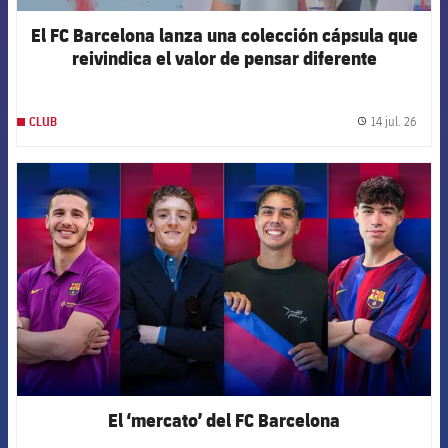
El FC Barcelona lanza una colección cápsula que
reivindica el valor de pensar diferente
14 jul. 26
CLUB
label.
FCB Barcelona badge
El ‘mercato’ del FC Barcelona