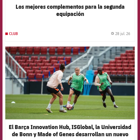
Los mejores complementos para la segunda
equipación
28 jul. 26
CLUB
label.
FCB Barcelona badge
El Barça Innovation Hub, ISGlobal, la Universidad
de Bonn y Made of Genes desarrollan un nuevo