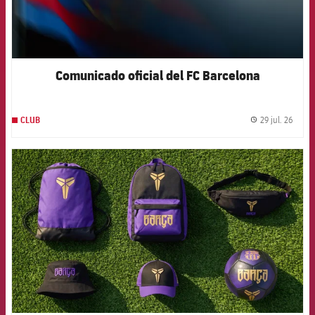
Comunicado oficial del FC Barcelona
29 jul. 26
CLUB
label.
FCB Barcelona badge