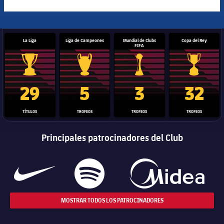
La Liga
Liga de Campeones
Mundial de Clubs
Copa del Rey
FIFA
Trofeo de La Liga
Trofeo de la Liga de Campeones
Trofeo del Mundial de Clube
Copa del 
29
5
3
32
TÍTULOS
TROFEOS
TROFEOS
TROFEOS
Principales patrocinadores del Club
MOSTRAR TODOS LOS PATROCINADORES