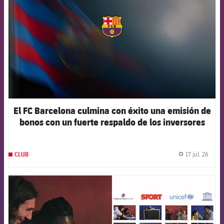
El FC Barcelona culmina con éxito una emisión de
bonos con un fuerte respaldo de los inversores
internacionales
17 jul. 26
CLUB
label.
FCB Barcelona badge