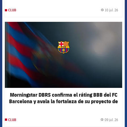
10 jul. 26
CLUB
label.
FCB Barcelona badge
Morningstar DBRS confirma el ráting BBB del FC
Barcelona y avala la fortaleza de su proyecto de
futuro
09 jul. 26
CLUB
label.