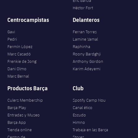
Eric García
Héctor Fort
Centrocampistas
Delanteros
Gavi
Ferran Torres
Pedri
Lamine Yamal
Fermín López
Raphinha
Marc Casadó
Roony Bardghji
Frenkie de Jong
Anthony Gordon
Dani Olmo
Karim Adeyemi
Marc Bernal
Productos Barça
Club
Culers Membership
Spotify Camp Nou
Barça Play
Canal ético
Entradas y Museo
Escudo
Barça App
Himno
Tienda online
Trabaja en las Barça
Centro de
Stores