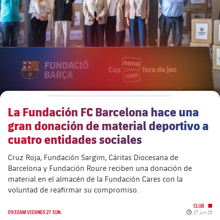
Calendario
Actualidad
Barça Legends
plusicon
más
Entradas
Calendario
Contacto
Formativo masculino
plusicon
más
Resultados
Entradas
Jugadores
Actualidad
Formativo femenino
plusicon
más
Clasificaciones
Resultados
Partidos
Fotos
F. Barça Genuine
Actualidad
Jugadoras
La Fundación FC Barcelona hace una
Clasificaciones
Noticias
Juvenil A
Campus Verano
Fotos
gran donación de material deportivo a
Palmarés
Jugadores
cuatro entidades sociales
Sobre Nosotros
Juvenil B
Femenino B
PLUSICON
MÁS
Fotos
Cruz Roja, Fundación Sargim, Cáritas Diocesana de
Fotos
SUB16
Barcelona y Fundación Roure reciben una donación de
Femenino C
Primer Equipo
plusicon
más
material en el almacén de la Fundación Cares con la
Jugadoras históricas
Historia
voluntad de reafirmar su compromiso.
SUB15
Juvenil
Actualidad
Base
plusicon
más
CLUB
Fecha de pu
09:33AM VIERNES 27 JUN.
27 jun 25
SUB14
SUB14 B