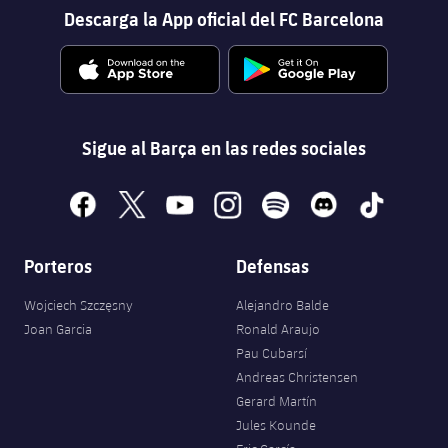
Descarga la App oficial del FC Barcelona
Sigue al Barça en las redes sociales
facebook
x
youtube
instagram
spotify
discord
tiktok
Porteros
Defensas
Wojciech Szczęsny
Alejandro Balde
Joan Garcia
Ronald Araujo
Pau Cubarsí
Andreas Christensen
Gerard Martín
Jules Kounde