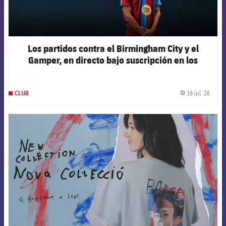
Los partidos contra el Birmingham City y el
Gamper, en directo bajo suscripción en los
canales oficiales del Club
16 jul. 26
CLUB
label.
FCB Barcelona badge