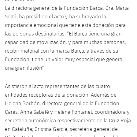
plusicon
más
Fotos
Fotos
La directora general de la Fundación Barça, Dra. Marta
Infantil A
Entradas
SUB8 B
Calendario
Campus Verano
Actualidad
Segú, ha presidido el acto y ha subrayado la
Historia
Infantil B
importancia emocional que tiene esta donación para
Resultados
Resultados
Juvenil
las personas destinatarias: “El Barça tiene una gran
PLUSICON
MÁS
Palmarés
capacidad de movilización, y para muchas personas,
Clasificaciones
Jugadores
Cadete
Primer equipo
plusicon
más
recibir material con la marca Barça, a través de su
Jugadors
Fundación, tiene un valor muy especial que genera
Clasificaciones
Infantil
Actualidad
Barça Atlètic
plusicon
más
una gran ilusión”.
Fotos
Alevín
Calendario
Actualidad
Base
plusicon
más
Asistieron al acto representantes de las cuatro
Palmarés
Entradas
entidades receptoras de la donación. Además de
Calendario
Campus Verano
Actualidad
Helena Borbón, directora general de la Fundación
Historia
Resultados
Resultados
Cares: Anna Sabaté y Helena Fontanet, coordinadora y
Barça C
PLUSICON
MÁS
secretaria autonómica respectivamente de la Cruz Roja
Clasificaciones
Jugadores
Junior
en Cataluña; Cristina García, secretaria general de
Información general
plusicon
más