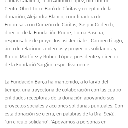
Cáritas Cataluña, Juan Antonio López, director del
Jugadores
Clasificaciones
Juvenil
Centre Obert Torre Baró de Càritas y receptor de la
Noticias
Atletismo
plusicon
más
donación, Alejandra Blanco, coordinadora de
Fotos
Infantil
Empresas con Corazón de Cáritas; Gaspar Coderch,
Actualidad
Baloncesto en silla de ruedas
plusicon
más
Historia
director de la Fundación Roure, Luma Pascua,
Alevín
Masculino
responsable de proyectos asistenciales, Carmen Litago,
Actualidad
Hockey sobre hielo
plusicon
más
Palmarés
área de relaciones externas y proyectos solidarios; y
Femenino
Jugadores
Antoni Martínez y Robert López, presidente y director
Actualidad
Hockey hierba
plusicon
más
de la Fundació Sargim respectivamente.
Agenda
Calendario
Jugadores
Noticias
Patinaje artístico
plusicon
más
La Fundación Barça ha mantenido, a lo largo del
Resultados
Calendario
Hockey Hierba Masculino
Escuela de Patinaje
Actualidad
tiempo, una trayectoria de colaboración con las cuatro
entidades receptoras de la donación apoyando sus
Clasificaciones
Resultados
Hockey Hierba Femenino
Plantilla
Rugby
proyectos sociales y acciones solidarias puntuales. Con
plusicon
más
esta donación se cierra, en palabras de la Dra. Segú,
Clasificaciones
Agenda
Actualidad
Voleibol
“un círculo solidario”: “Apoyamos a personas en
plusicon
más