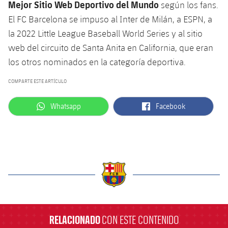
Mejor Sitio Web Deportivo del Mundo
según los fans.
El FC Barcelona se impuso al Inter de Milán, a ESPN, a
la 2022 Little League Baseball World Series y al sitio
web del circuito de Santa Anita en California, que eran
los otros nominados en la categoría deportiva.
COMPARTE ESTE ARTÍCULO
label.aria.whatsapp
label.aria.facebook
Whatsapp
Facebook
label.aria.barcelona
RELACIONADO
CON ESTE CONTENIDO