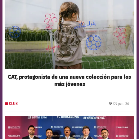
CAT, protagonista de una nueva colección para los
más jóvenes
09 jun. 26
CLUB
label.
FCB Barcelona badge