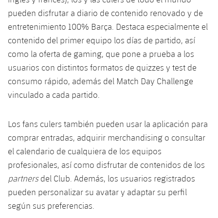
Jugadores
Clasificaciones
Juvenil
pueden disfrutar a diario de contenido renovado y de
Noticias
Atletismo
plusicon
más
entretenimiento 100% Barça. Destaca especialmente el
Fotos
Infantil
contenido del primer equipo los días de partido, así
Actualidad
Baloncesto en silla de ruedas
plusicon
más
como la oferta de gaming, que pone a prueba a los
Historia
Alevín
Masculino
usuarios con distintos formatos de quizzes y test de
Actualidad
Hockey sobre hielo
plusicon
más
Palmarés
consumo rápido, además del Match Day Challenge
Femenino
Jugadores
vinculado a cada partido.
Actualidad
Hockey hierba
plusicon
más
Agenda
Calendario
Jugadores
Los fans culers también pueden usar la aplicación para
Noticias
Patinaje artístico
plusicon
más
comprar entradas, adquirir merchandising o consultar
Resultados
Calendario
Hockey Hierba Masculino
el calendario de cualquiera de los equipos
Escuela de Patinaje
Actualidad
profesionales, así como disfrutar de contenidos de los
Clasificaciones
Resultados
Hockey Hierba Femenino
Plantilla
Rugby
partners
del Club. Además, los usuarios registrados
plusicon
más
pueden personalizar su avatar y adaptar su perfil
Clasificaciones
Agenda
Actualidad
Voleibol
según sus preferencias.
plusicon
más