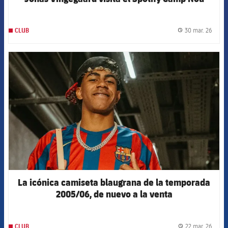
30 mar. 26
CLUB
label.
FCB Barcelona badge
La icónica camiseta blaugrana de la temporada
2005/06, de nuevo a la venta
22 mar. 26
CLUB