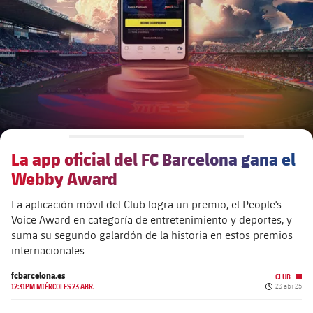
Calendario
Actualidad
Barça Legends
plusicon
más
Entradas
Calendario
Contacto
Formativo masculino
plusicon
más
Resultados
Entradas
Jugadores
Actualidad
Formativo femenino
plusicon
más
Clasificaciones
Resultados
Partidos
Fotos
F. Barça Genuine
Actualidad
Jugadoras
La app oficial del FC Barcelona gana el
Clasificaciones
Noticias
Juvenil A
Campus Verano
Fotos
Webby Award
Palmarés
Jugadores
Sobre Nosotros
Juvenil B
La aplicación móvil del Club logra un premio, el People's
Femenino B
PLUSICON
MÁS
Voice Award en categoría de entretenimiento y deportes, y
Fotos
Fotos
suma su segundo galardón de la historia en estos premios
SUB16
Femenino C
Primer Equipo
plusicon
más
internacionales
Jugadoras históricas
Historia
SUB15
Juvenil
fcbarcelona.es
CLUB
Actualidad
Base
Fecha de pu
plusicon
más
12:31PM MIÉRCOLES 23 ABR.
23 abr 25
SUB14
SUB14 B