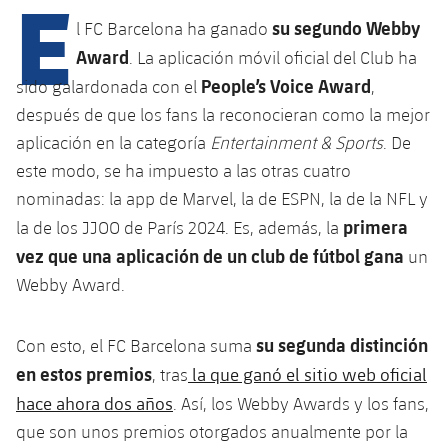
E
Calendario
Campus Verano
Base
su segundo Webby
l FC Barcelona ha ganado
SUB13
SUB13 B
Entradas
Award
. La aplicación móvil oficial del Club ha
Barça Atlètic
PLUSICON
MÁS
People’s Voice Award
sido galardonada con el
,
SUB12
SUB12 C
Gameday Shows
Junior
después de que los fans la reconocieran como la mejor
Primer Equipo
plusicon
más
SUB11 A
aplicación en la categoría
Entertainment & Sports
. De
SUB11 C
Resultados
Cadete A
Actualidad
este modo, se ha impuesto a las otras cuatro
Barça Atlètic
plusicon
más
SUB11 B
nominadas: la app de Marvel, la de ESPN, la de la NFL y
Clasificación
Cadete B
Calendario
Actualidad
primera
Base
la de los JJOO de París 2024. Es, además, la
plusicon
más
SUB10 A
Jugadores
vez que una aplicación de un club de fútbol gana
un
Infantil A
Entradas
Calendario
Actualidad
Webby Award.
SUB10 B
PLUSICON
MÁS
Fotos
Infantil B
Resultados
Resultados
Juvenil
Primer equipo
SUB9 A
plusicon
más
su segunda distinción
Con esto, el FC Barcelona suma
Historia
Mini
Clasificaciones
en estos premios
la que ganó el sitio web oficial
Clasificaciones
, tras
Cadete A
Actualidad
SUB9 B
Barça Atlètic
plusicon
más
hace ahora dos años
. Así, los Webby Awards y los fans,
Palmarés
Jugadores
Jugadores
Cadete B
que son unos premios otorgados anualmente por la
Calendario
SUB8 A
Actualidad
Base