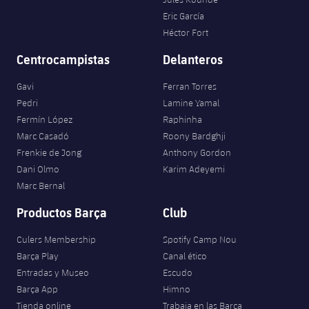
Eric García
Héctor Fort
Centrocampistas
Delanteros
Gavi
Ferran Torres
Pedri
Lamine Yamal
Fermín López
Raphinha
Marc Casadó
Roony Bardghji
Frenkie de Jong
Anthony Gordon
Dani Olmo
Karim Adeyemi
Marc Bernal
Productos Barça
Club
Culers Membership
Spotify Camp Nou
Barça Play
Canal ético
Entradas y Museo
Escudo
Barça App
Himno
Tienda online
Trabaja en las Barça