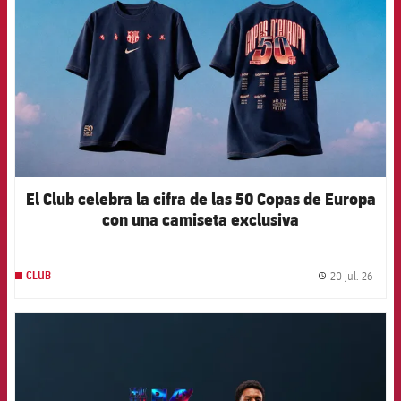
El Club celebra la cifra de las 50 Copas de Europa
con una camiseta exclusiva
20 jul. 26
CLUB
label.
FCB Barcelona badge