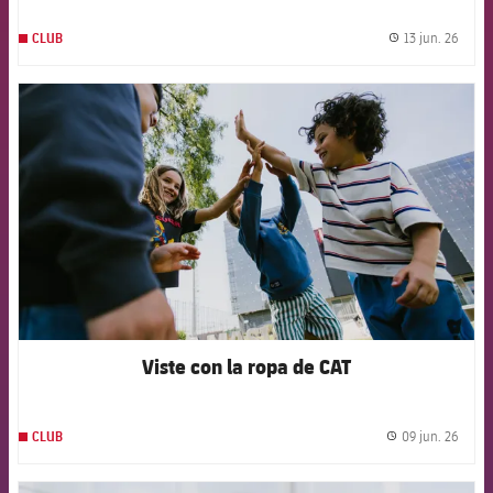
13 jun. 26
CLUB
label.
FCB Barcelona badge
Viste con la ropa de CAT
09 jun. 26
CLUB
label.
FCB Barcelona badge