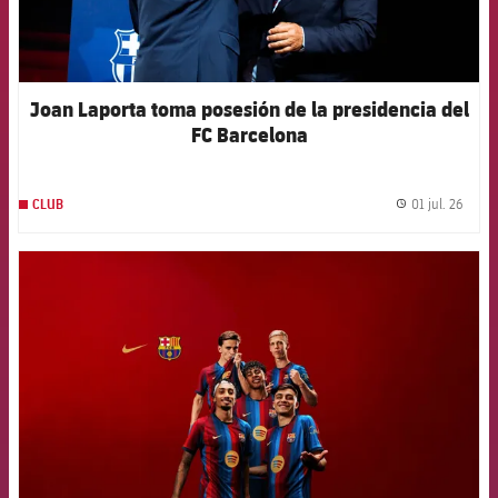
Joan Laporta toma posesión de la presidencia del
FC Barcelona
01 jul. 26
CLUB
label.
FCB Barcelona badge