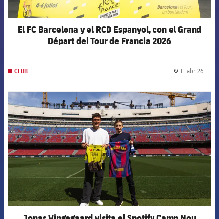
El FC Barcelona y el RCD Espanyol, con el Grand
Départ del Tour de Francia 2026
11 abr. 26
CLUB
label.
FCB Barcelona badge
Jonas Vingegaard visita el Spotify Camp Nou