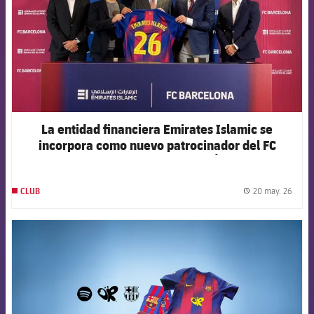
La entidad financiera Emirates Islamic se
incorpora como nuevo patrocinador del FC
Barcelona en los Emiratos Árabes
20 may. 26
CLUB
label.
FCB Barcelona badge