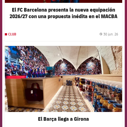
El FC Barcelona presenta la nueva equipación
2026/27 con una propuesta inédita en el MACBA
30 jun. 26
CLUB
label.
FCB Barcelona badge
El Barça llega a Girona