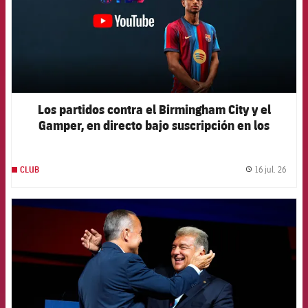
Los partidos contra el Birmingham City y el
Gamper, en directo bajo suscripción en los
canales oficiales del Club
16 jul. 26
CLUB
label.
FCB Barcelona badge