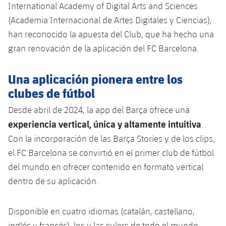
plusicon
más
International Academy of Digital Arts and Sciences
Fotos
Fotos
Infantil A
(Academia Internacional de Artes Digitales y Ciencias),
Entradas
SUB8 B
Calendario
Campus Verano
Actualidad
han reconocido la apuesta del Club, que ha hecho una
Historia
Infantil B
Resultados
gran renovación de la aplicación del FC Barcelona.
Resultados
Juvenil
PLUSICON
MÁS
Palmarés
Clasificaciones
Jugadores
Una aplicación pionera entre los
Cadete
Primer equipo
plusicon
más
clubes de fútbol
Jugadors
Clasificaciones
Infantil
Actualidad
Barça Atlètic
Desde abril de 2024, la app del Barça ofrece una
plusicon
más
Fotos
experiencia vertical, única y altamente intuitiva
.
Alevín
Calendario
Actualidad
Base
Con la incorporación de las Barça Stories y de los clips,
plusicon
más
Palmarés
el FC Barcelona se convirtió en el primer club de fútbol
Entradas
Calendario
Campus Verano
Actualidad
del mundo en ofrecer contenido en formato vertical
Historia
dentro de su aplicación.
Resultados
Resultados
Barça C
PLUSICON
MÁS
Clasificaciones
Jugadores
Disponible en cuatro idiomas (catalán, castellano,
Junior
Información general
plusicon
más
inglés y francés), los y las culers de todo el mundo