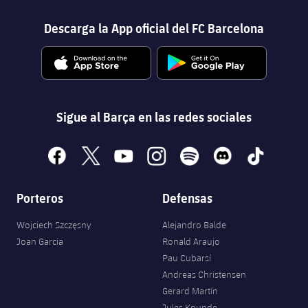
Descarga la App oficial del FC Barcelona
Sigue al Barça en las redes sociales
facebook
x
youtube
instagram
spotify
discord
tiktok
Porteros
Defensas
Wojciech Szczęsny
Alejandro Balde
Joan Garcia
Ronald Araujo
Pau Cubarsí
Andreas Christensen
Gerard Martín
Jules Kounde