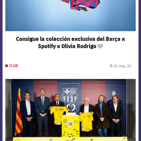
Consigue la colección exclusiva del Barça x
Spotify x Olivia Rodrigo 🩷
01 may. 26
CLUB
label.
FCB Barcelona badge