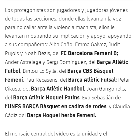
Jugadores
Clasificaciones
Juvenil
Noticias
Los protagonistas son jugadores y jugadoras jóvenes
Atletismo
plusicon
más
de todas las secciones, donde ellas levantan la voz
Fotos
Infantil
Actualidad
para no callar ante la violencia machista, ellos le
Baloncesto en silla de ruedas
plusicon
más
Historia
levantan mostrando su implicación y apoyo, apoyando
Alevín
Masculino
Actualidad
a sus compañeras: Alba Caño, Emma Galvez, Judit
Hockey sobre hielo
plusicon
más
Palmarés
FC Barcelona Femení B;
Pujols y Noah Bezis, del
Femenino
Jugadores
Actualidad
Barça Atlètic
Hockey hierba
Ander Astralaga y Sergi Domínguez, del
plusicon
más
Futbol
Barça CBS Bàsquet
; Bintou Lo Sylla, del
Agenda
Calendario
Jugadores
Noticias
Patinaje artístico
Femení
Barça Atlètic Futsal;
; Pau Recasens, del
Petar
plusicon
más
Barça Atlètic Handbol
Cikusa, del
; Joan Gangonells,
Resultados
Calendario
Hockey Hierba Masculino
Escuela de Patinaje
Actualidad
Barça Atlètic Hoquei Patins
del
; Eva Sebastián de
Clasificaciones
l’UNES BARÇA Bàsquet en cadira de rodes
; y Clàudia
Resultados
Hockey Hierba Femenino
Plantilla
Rugby
plusicon
más
Barça Hoquei herba Femení.
Cádiz del
Clasificaciones
Agenda
Actualidad
Voleibol
plusicon
más
El mensaje central del vídeo es la unidad y el