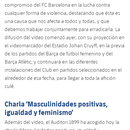
compromiso del FC Barcelona en la lucha contra
Jugadores
Noticias
Apúntate a las amateurs
plusicon
más
cualquier forma de violencia, destacando que ésta es
Calendario
una causa que nos afecta a todos y todas, y que
Voleibol masculino
Apúntate a las amateurs
PLUSICON
MÁS
debemos trabajar conjuntamente para erradicarla. La
Resultados
Voleibol femenino
difusión del vídeo comenzó ayer, con su proyección en
Carnet de las Secciones Amateurs
League of Legends
el videomarcador del Estadio Johan Cruyff, en la previa
Clasificaciones
VALORANT Rising
de los partidos del Barça de fútbol femenino y del
Barça Atlètic, y continuará en las diferentes
Fotos
VALORANT Game Changers
instalaciones del Club en partidos seleccionados en el
alrededor de esa fecha, para llegar a toda la afición
eFootball
culé.
Charla ‘Masculinidades positivas,
igualdad y feminismo’
Además del vídeo, el Auditori 1899 ha acogido hoy la