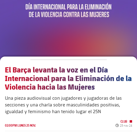
Calendario
Actualidad
Barça Legends
plusicon
más
Entradas
Calendario
Contacto
Formativo masculino
plusicon
más
Resultados
Entradas
Jugadores
Actualidad
Formativo femenino
plusicon
más
Clasificaciones
Resultados
Partidos
Fotos
F. Barça Genuine
Actualidad
Jugadoras
El Barça levanta la voz en el Día
Clasificaciones
Noticias
Juvenil A
Campus Verano
Fotos
Internacional para la Eliminación de la
Palmarés
Jugadores
Violencia hacia las Mujeres
Sobre Nosotros
Juvenil B
Femenino B
PLUSICON
MÁS
Fotos
Una pieza audiovisual con jugadores y jugadoras de las
Fotos
SUB16
secciones y una charla sobre masculinidades positivas,
Femenino C
Primer Equipo
plusicon
más
igualdad y feminismo han tenido lugar el 25N
Jugadoras históricas
Historia
SUB15
Juvenil
CLUB
Actualidad
Base
plusicon
más
Fecha de pub
02:00PM LUNES 25 NOV.
25 nov 24
SUB14
SUB14 B