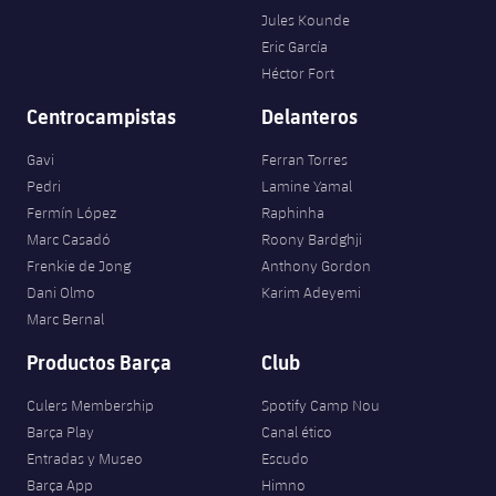
Jules Kounde
Eric García
Héctor Fort
Centrocampistas
Delanteros
Gavi
Ferran Torres
Pedri
Lamine Yamal
Fermín López
Raphinha
Marc Casadó
Roony Bardghji
Frenkie de Jong
Anthony Gordon
Dani Olmo
Karim Adeyemi
Marc Bernal
Productos Barça
Club
Culers Membership
Spotify Camp Nou
Barça Play
Canal ético
Entradas y Museo
Escudo
Barça App
Himno