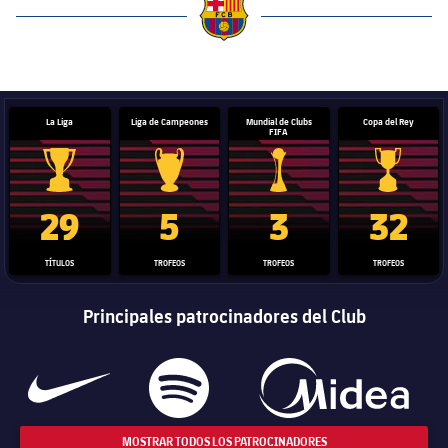
label.aria.barcelona
La Liga
Liga de Campeones
Mundial de Clubs
Copa del Rey
FIFA
Trofeo de La Liga
Trofeo de la Liga de Campeones
Trofeo del Mundial de Clube
Copa del 
29
5
3
32
TÍTULOS
TROFEOS
TROFEOS
TROFEOS
Principales patrocinadores del Club
MOSTRAR TODOS LOS PATROCINADORES