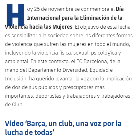
H
Calendario
Campus Verano
Base
Día
oy 25 de noviembre se conmemora el
SUB13
SUB13 B
Entradas
Internacional para la Eliminación de la
Barça Atlètic
PLUSICON
MÁS
Violencia hacia las Mujeres
. El objetivo de esta fecha
SUB12
SUB12 C
Gameday Shows
Junior
Primer Equipo
es sensibilizar a la sociedad sobre las diferentes formas
plusicon
más
SUB11 A
de violencia que sufren las mujeres en todo el mundo,
SUB11 C
Resultados
Cadete A
Actualidad
Barça Atlètic
incluyendo la violencia física, sexual, psicológica y
plusicon
más
SUB11 B
ambiental. En este contexto, el FC Barcelona, ​​de la
Clasificación
Cadete B
Calendario
Actualidad
Base
mano del Departamento Diversidad, Equidad e
plusicon
más
SUB10 A
Jugadores
Inclusión, ha querido levantar la voz con la implicación
Infantil A
Entradas
Calendario
Actualidad
de dos de sus públicos y prescriptores más
SUB10 B
PLUSICON
MÁS
Fotos
Infantil B
importantes: deportistas y trabajadores y trabajadoras
Resultados
Resultados
Juvenil
Primer equipo
de Club.
SUB9 A
plusicon
más
Historia
Mini
Clasificaciones
Clasificaciones
Cadete A
Actualidad
SUB9 B
Barça Atlètic
Vídeo ‘Barça, un club, una voz por la
plusicon
más
Palmarés
Jugadores
Jugadores
lucha de todas’
Cadete B
Calendario
SUB8 A
Actualidad
Base