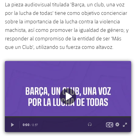
plusicon
más
La pieza audiovisual titulada 'Barça, un club, una voz
Fotos
Fotos
Infantil A
Entradas
SUB8 B
por la lucha de todas' tiene como objetivo concienciar
Calendario
Campus Verano
Actualidad
Historia
sobre la importancia de la lucha contra la violencia
Infantil B
Resultados
Resultados
machista, así como promover la igualdad de género; y
Juvenil
PLUSICON
MÁS
Palmarés
responder al compromiso de la entidad de ser 'Más
Clasificaciones
Jugadores
Cadete
que un Club', utilizando su fuerza como altavoz.
Primer equipo
plusicon
más
Jugadors
Clasificaciones
Infantil
Actualidad
Barça Atlètic
plusicon
más
Fotos
Alevín
Calendario
Actualidad
Base
plusicon
más
Palmarés
Entradas
Calendario
Campus Verano
Actualidad
Historia
Resultados
Resultados
Barça C
PLUSICON
MÁS
Clasificaciones
Jugadores
Junior
Información general
plusicon
más