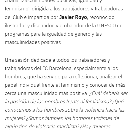
charla 'Masculinidades positivas, igualdad y
feminismo', dirigida a los trabajadores y trabajadoras
Javier Royo
del Club e impartida por
, reconocido
ilustrador y diseñador, y embajador de la UNESCO en
programas para la igualdad de género y las
masculinidades positivas.
Una sesión dedicada a todos los trabajadores y
trabajadoras del FC Barcelona, ​​especialmente a los
hombres, que ha servido para reflexionar, analizar el
papel individual frente al feminismo y conocer de más
cerca una masculinidad más positiva.
¿Cu
ál deber
ía ser
la posici
ón de los hombres frente al feminismo?
¿Qu
é
conocemos a los hombres sobre la violencia hacia las
mujeres?
¿Somos tambi
én los hombres v
íctimas de
alg
ún tipo de violencia machista?
¿Hay mujeres