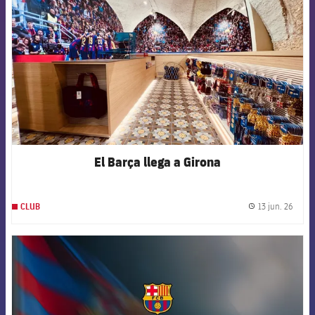
El Barça llega a Girona
13 jun. 26
CLUB
label.
FCB Barcelona badge