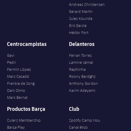
Andreas Christensen
Gerard Martín
Jules Kounde
Eric García
Héctor Fort
Centrocampistas
Delanteros
Gavi
Ferran Torres
Pedri
Lamine Yamal
Fermín López
Raphinha
Marc Casadó
Roony Bardghji
Frenkie de Jong
Anthony Gordon
Dani Olmo
Karim Adeyemi
Marc Bernal
Productos Barça
Club
Culers Membership
Spotify Camp Nou
Barça Play
Canal ético