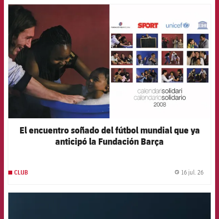
FCB Barcelona badge
El encuentro soñado del fútbol mundial que ya
anticipó la Fundación Barça
16 jul. 26
CLUB
label.
FCB Barcelona badge