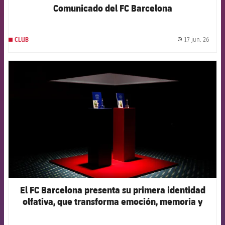
Comunicado del FC Barcelona
17 jun. 26
CLUB
label.
FCB Barcelona badge
El FC Barcelona presenta su primera identidad
olfativa, que transforma emoción, memoria y
tecnología en aroma