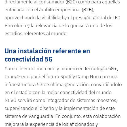
directamente al consumidor (B2C) como para aquellas
Jugadores
Noticias
Apúntate a las amateurs
enfocadas en el ámbito empresarial (B2B),
plusicon
más
aprovechando la visibilidad y el prestigio global del FC
Calendario
Voleibol masculino
Apúntate a las amateurs
Barcelona y la relevancia de lo que será uno de los
PLUSICON
MÁS
estadios referentes al mundo.
Resultados
Voleibol femenino
Carnet de las Secciones Amateurs
League of Legends
Clasificaciones
Una instalación referente en
VALORANT Rising
conectividad 5G
Fotos
VALORANT Game Changers
Como líder del mercado y pionero en tecnología 5G+,
Orange equipará el futuro Spotify Camp Nou con una
eFootball
infraestructura 5G de última generación, convirtiéndolo
en el estadio con la mejor conectividad del mundo.
NEVG servirá como integrador de sistemas maestros,
supervisando el diseño y la implementación de este
sistema de vanguardia. En conjunto, esta colaboración
mejorará la experiencia de los aficionados y