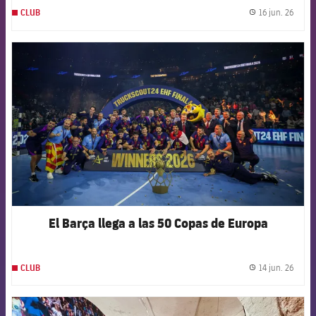
16 jun. 26
CLUB
label.
FCB Barcelona badge
El Barça llega a las 50 Copas de Europa
14 jun. 26
CLUB
label.
FCB Barcelona badge