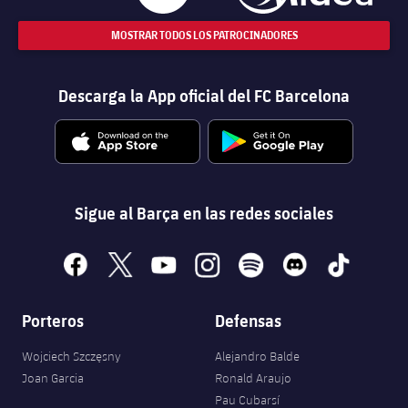
MOSTRAR TODOS LOS PATROCINADORES
Descarga la App oficial del FC Barcelona
Sigue al Barça en las redes sociales
facebook
x
youtube
instagram
spotify
discord
tiktok
Porteros
Defensas
Wojciech Szczęsny
Alejandro Balde
Joan Garcia
Ronald Araujo
Pau Cubarsí