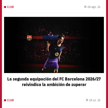
06 ago. 26
CLUB
label.
FCB Barcelona badge
La segunda equipación del FC Barcelona 2026/27
reivindica la ambición de superar
constantemente los propios límites
24 jul. 26
CLUB
label.