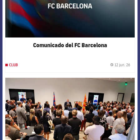
Comunicado del FC Barcelona
12 jun. 26
CLUB
label.
FCB Barcelona badge