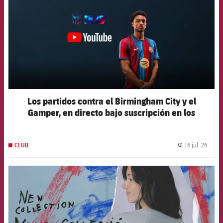
Los partidos contra el Birmingham City y el
Gamper, en directo bajo suscripción en los
canales oficiales del Club
16 jul. 26
CLUB
label.
FCB Barcelona badge