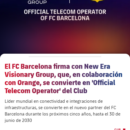
Calendario
Actualidad
Barça Legends
plusicon
más
Entradas
Calendario
Contacto
Formativo masculino
plusicon
más
Resultados
Entradas
Jugadores
Actualidad
Formativo femenino
plusicon
más
Clasificaciones
Resultados
Partidos
Fotos
F. Barça Genuine
Actualidad
Jugadoras
El FC Barcelona firma con New Era
Clasificaciones
Noticias
Juvenil A
Campus Verano
Fotos
Visionary Group, que, en colaboración
Palmarés
Jugadores
con Orange, se convierte en 'Official
Sobre Nosotros
Juvenil B
Femenino B
Telecom Operator' del Club
PLUSICON
MÁS
Fotos
Fotos
SUB16
Femenino C
Líder mundial en conectividad e integraciones de
Primer Equipo
plusicon
más
Jugadoras históricas
infraestructuras, se convierte en el nuevo partner del FC
Historia
SUB15
Barcelona durante los próximos cinco años, hasta el 30 de
Juvenil
Actualidad
Base
plusicon
más
junio de 2030
SUB14
SUB14 B
CLUB