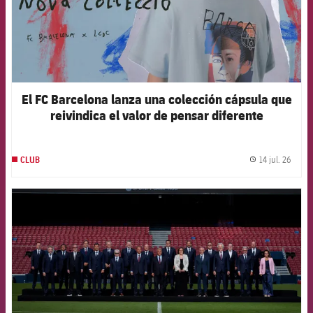
El FC Barcelona lanza una colección cápsula que
reivindica el valor de pensar diferente
14 jul. 26
CLUB
label.
FCB Barcelona badge