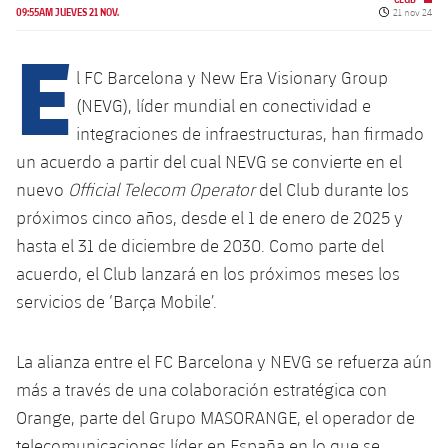
Calendario
Campus Verano
Base
Fecha de pub
09:55AM JUEVES 21 NOV.
21 nov 24
E
SUB13
SUB13 B
Entradas
Barça Atlètic
PLUSICON
MÁS
l FC Barcelona y New Era Visionary Group
SUB12
SUB12 C
Gameday Shows
(NEVG), líder mundial en conectividad e
Junior
Primer Equipo
plusicon
más
integraciones de infraestructuras, han firmado
SUB11 A
SUB11 C
Resultados
Cadete A
un acuerdo a partir del cual NEVG se convierte en el
Actualidad
Barça Atlètic
plusicon
más
SUB11 B
nuevo
Official Telecom Operator
del Club durante los
Clasificación
Cadete B
Calendario
próximos cinco años, desde el 1 de enero de 2025 y
Actualidad
Base
plusicon
más
SUB10 A
hasta el 31 de diciembre de 2030. Como parte del
Jugadores
Infantil A
Entradas
Calendario
acuerdo, el Club lanzará en los próximos meses los
Actualidad
SUB10 B
PLUSICON
MÁS
servicios de ‘Barça Mobile’.
Fotos
Infantil B
Resultados
Resultados
Juvenil
Primer equipo
SUB9 A
plusicon
más
Historia
Mini
La alianza entre el FC Barcelona y NEVG se refuerza aún
Clasificaciones
Clasificaciones
Cadete A
Actualidad
SUB9 B
más a través de una colaboración estratégica con
Barça Atlètic
plusicon
más
Palmarés
Jugadores
Orange, parte del Grupo MASORANGE, el operador de
Jugadores
Cadete B
Calendario
SUB8 A
Actualidad
telecomunicaciones líder en España en lo que se
Base