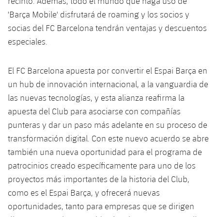
recinto. Además, todo el mundo que haga uso de
Jugadores
Clasificaciones
Juvenil
'Barça Mobile' disfrutará de roaming y los socios y
Noticias
Atletismo
plusicon
más
socias del FC Barcelona tendrán ventajas y descuentos
Fotos
Infantil
especiales.
Actualidad
Baloncesto en silla de ruedas
plusicon
más
Historia
Alevín
Masculino
Actualidad
El FC Barcelona apuesta por convertir el Espai Barça en
Hockey sobre hielo
plusicon
más
Palmarés
un hub de innovación internacional, a la vanguardia de
Femenino
Jugadores
Actualidad
las nuevas tecnologías, y esta alianza reafirma la
Hockey hierba
plusicon
más
apuesta del Club para asociarse con compañías
Agenda
Calendario
Jugadores
Noticias
punteras y dar un paso más adelante en su proceso de
Patinaje artístico
plusicon
más
transformación digital. Con este nuevo acuerdo se abre
Resultados
Calendario
Hockey Hierba Masculino
Escuela de Patinaje
Actualidad
también una nueva oportunidad para el programa de
patrocinios creado específicamente para uno de los
Clasificaciones
Resultados
Hockey Hierba Femenino
Plantilla
Rugby
proyectos más importantes de la historia del Club,
plusicon
más
como es el Espai Barça, y ofrecerá nuevas
Clasificaciones
Agenda
Actualidad
Voleibol
oportunidades, tanto para empresas que se dirigen
plusicon
más