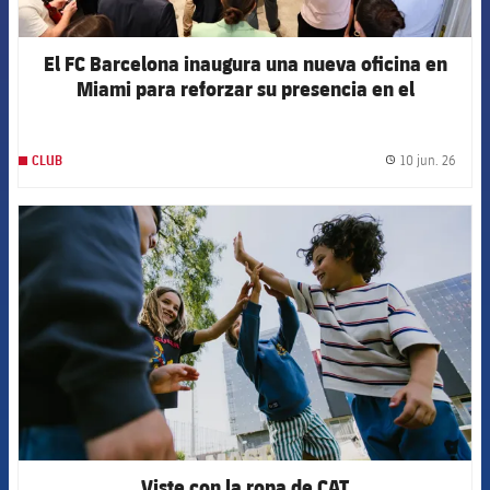
El FC Barcelona inaugura una nueva oficina en
Miami para reforzar su presencia en el
continente americano
10 jun. 26
CLUB
label.
FCB Barcelona badge
Viste con la ropa de CAT