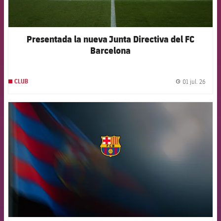
Presentada la nueva Junta Directiva del FC
Barcelona
01 jul. 26
CLUB
label.
FCB Barcelona badge