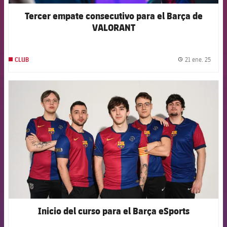
Tercer empate consecutivo para el Barça de
VALORANT
21 ene. 25
CLUB
label.
FCB Barcelona badge
Inicio del curso para el Barça eSports