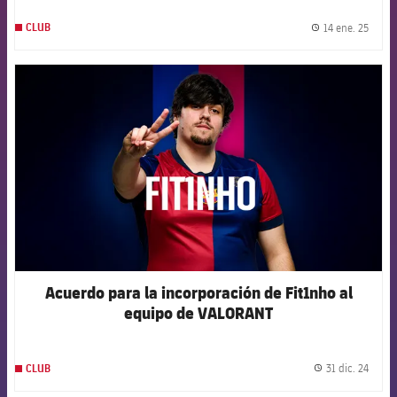
14 ene. 25
CLUB
label.
FCB Barcelona badge
Acuerdo para la incorporación de Fit1nho al
equipo de VALORANT
31 dic. 24
CLUB
label.