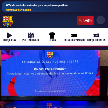
⚽Ya a la venta las entradas para los primeros partidos
COMPRAR ENTRADAS
FC Barcelona club badge
b-play
culers-ball
uniform
ticket-full
ticket-v
BARÇA PLAY
PRETEMPORADA
TIENDA
ENTRADAS Y MUSEO
BARÇA BUSINESS
PLUSICON
MÁS
Primer equipo
Femenino
plusicon
más
Actualidad
Barça Atlètic
plusicon
más