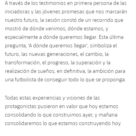
A través de los testimonios en primera persona de las
Jugadores
Noticias
Apúntate a las amateurs
plusicon
más
iniciadoras y las jóvenes promesas que nos marcarán
nuestro futuro, la sesión constó de un recorrido que
Calendario
Voleibol masculino
Apúntate a las amateurs
mostró de dónde venimos, dónde estamos, y
PLUSICON
MÁS
Resultados
especialmente a dónde queremos llegar. Esta última
Voleibol femenino
Carnet de las Secciones Amateurs
League of Legends
pregunta, 'A dónde queremos llegar', simboliza el
Clasificaciones
futuro, las nuevas generaciones, el cambio, la
VALORANT Rising
transformación, el progreso, la superación y la
Fotos
realización de sueños; en definitiva, la ambición para
VALORANT Game Changers
una futbolista de conseguir todo lo que se proponga.
eFootball
Todas estas experiencias y visiones de las
protagonistas pusieron en valor que hoy estamos
consolidando lo que construimos ayer, y mañana
consolidaremos lo que estamos construyendo hoy.