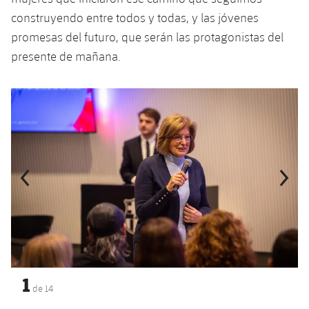
construyendo entre todos y todas, y las jóvenes
promesas del futuro, que serán las protagonistas del
presente de mañana.
Anterior
label.aria.chevronleft
Siguiente
label.aria.
1
de
14