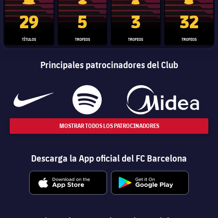
Trofeo de La Liga
Trofeo de la Liga de Campeones
Trofeo del Mundial de Clube
Copa del 
29
5
3
32
TÍTULOS
TROFEOS
TROFEOS
TROFEOS
Principales patrocinadores del Club
MOSTRAR TODOS LOS PATROCINADORES
Descarga la App oficial del FC Barcelona