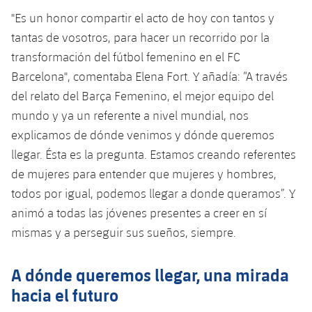
Jugadores
Clasificaciones
Juvenil
"Es un honor compartir el acto de hoy con tantos y
Noticias
Atletismo
plusicon
más
tantas de vosotros, para hacer un recorrido por la
Fotos
Infantil
transformación del fútbol femenino en el FC
Actualidad
Baloncesto en silla de ruedas
plusicon
más
Barcelona", comentaba Elena Fort. Y añadía: “A través
Historia
Alevín
del relato del Barça Femenino, el mejor equipo del
Masculino
Actualidad
Hockey sobre hielo
plusicon
más
Palmarés
mundo y ya un referente a nivel mundial, nos
Femenino
explicamos de dónde venimos y dónde queremos
Jugadores
Actualidad
Hockey hierba
plusicon
más
llegar. Ésta es la pregunta. Estamos creando referentes
Agenda
Calendario
de mujeres para entender que mujeres y hombres,
Jugadores
Noticias
Patinaje artístico
plusicon
más
todos por igual, podemos llegar a donde queramos”. Y
Resultados
Calendario
animó a todas las jóvenes presentes a creer en sí
Hockey Hierba Masculino
Escuela de Patinaje
Actualidad
mismas y a perseguir sus sueños, siempre.
Clasificaciones
Resultados
Hockey Hierba Femenino
Plantilla
Rugby
plusicon
más
A dónde queremos llegar, una mirada
Clasificaciones
Agenda
Actualidad
hacia el futuro
Voleibol
plusicon
más