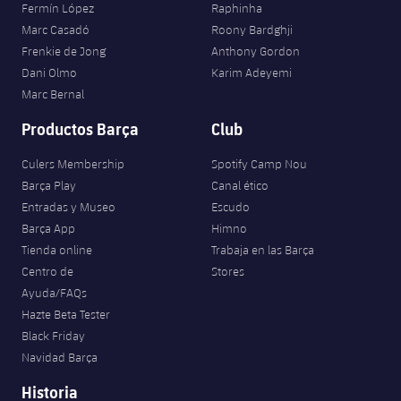
Fermín López
Raphinha
Marc Casadó
Roony Bardghji
Frenkie de Jong
Anthony Gordon
Dani Olmo
Karim Adeyemi
Marc Bernal
Productos Barça
Club
Culers Membership
Spotify Camp Nou
Barça Play
Canal ético
Entradas y Museo
Escudo
Barça App
Himno
Tienda online
Trabaja en las Barça
Centro de
Stores
Ayuda/FAQs
Hazte Beta Tester
Black Friday
Navidad Barça
Historia