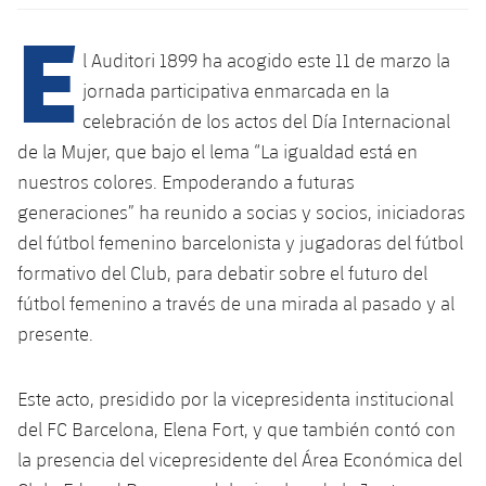
Calendario
Campus Verano
Base
E
SUB13
SUB13 B
Entradas
l Auditori 1899 ha acogido este 11 de marzo la
Barça Atlètic
PLUSICON
MÁS
jornada participativa enmarcada en la
SUB12
SUB12 C
Gameday Shows
Junior
celebración de los actos del Día Internacional
Primer Equipo
plusicon
más
de la Mujer, que bajo el lema “La igualdad está en
SUB11 A
SUB11 C
Resultados
Cadete A
nuestros colores. Empoderando a futuras
Actualidad
Barça Atlètic
plusicon
más
SUB11 B
generaciones” ha reunido a socias y socios, iniciadoras
Clasificación
Cadete B
Calendario
del fútbol femenino barcelonista y jugadoras del fútbol
Actualidad
Base
plusicon
más
SUB10 A
formativo del Club, para debatir sobre el futuro del
Jugadores
Infantil A
Entradas
Calendario
fútbol femenino a través de una mirada al pasado y al
Actualidad
SUB10 B
PLUSICON
MÁS
Fotos
presente.
Infantil B
Resultados
Resultados
Juvenil
Primer equipo
SUB9 A
plusicon
más
Historia
Mini
Este acto, presidido por la vicepresidenta institucional
Clasificaciones
Clasificaciones
Cadete A
Actualidad
SUB9 B
Barça Atlètic
del FC Barcelona, ​​Elena Fort, y que también contó con
plusicon
más
Palmarés
Jugadores
la presencia del vicepresidente del Área Económica del
Jugadores
Cadete B
Calendario
SUB8 A
Actualidad
Base