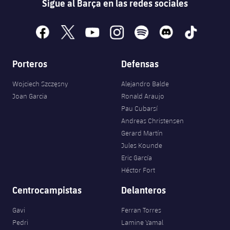
Sigue al Barça en las redes sociales
facebook
x
youtube
instagram
spotify
discord
tiktok
Porteros
Defensas
Wojciech Szczęsny
Alejandro Balde
Joan Garcia
Ronald Araujo
Pau Cubarsí
Andreas Christensen
Gerard Martín
Jules Kounde
Eric García
Héctor Fort
Centrocampistas
Delanteros
Gavi
Ferran Torres
Pedri
Lamine Yamal