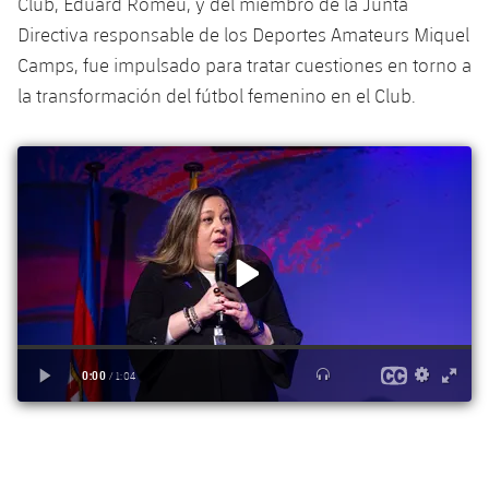
Club, Eduard Romeu, y del miembro de la Junta
plusicon
más
Fotos
Fotos
Directiva responsable de los Deportes Amateurs Miquel
Infantil A
Entradas
SUB8 B
Calendario
Campus Verano
Actualidad
Camps, fue impulsado para tratar cuestiones en torno a
Historia
Infantil B
la transformación del fútbol femenino en el Club.
Resultados
Resultados
Juvenil
PLUSICON
MÁS
Palmarés
Clasificaciones
Jugadores
Cadete
Primer equipo
plusicon
más
Jugadors
Clasificaciones
Infantil
Actualidad
Barça Atlètic
plusicon
más
Fotos
Alevín
Calendario
Actualidad
Base
plusicon
más
Palmarés
Entradas
Calendario
Campus Verano
Actualidad
Historia
Resultados
Resultados
Barça C
PLUSICON
MÁS
Clasificaciones
Jugadores
Junior
Información general
plusicon
más