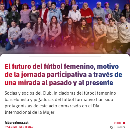
Calendario
Actualidad
Barça Legends
plusicon
más
Entradas
Calendario
Contacto
Formativo masculino
plusicon
más
Resultados
Entradas
Jugadores
Actualidad
Formativo femenino
plusicon
más
Clasificaciones
Resultados
Partidos
Fotos
F. Barça Genuine
Actualidad
Jugadoras
El futuro del fútbol femenino, motivo
Clasificaciones
Noticias
Juvenil A
Campus Verano
Fotos
de la jornada participativa a través de
Palmarés
Jugadores
una mirada al pasado y al presente
Sobre Nosotros
Juvenil B
Femenino B
PLUSICON
MÁS
Fotos
Socias y socios del Club, iniciadoras del fútbol femenino
Fotos
SUB16
barcelonista y jugadoras del fútbol formativo han sido
Femenino C
Primer Equipo
plusicon
más
protagonistas de este acto enmarcado en el Día
Jugadoras históricas
Historia
Internacional de la Mujer
SUB15
Juvenil
Actualidad
Base
plusicon
más
fcbarcelona.cat
CLUB
SUB14
Fecha de pu
07:43PM LUNES 11 MAR.
11 mar 24
SUB14 B