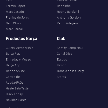
Fermín López
Raphinha
Marc Casadó
Roony Bardghji
Frenkie de Jong
Anthony Gordon
Dani Olmo
Karim Adeyemi
Marc Bernal
Productos Barça
Club
Culers Membership
Spotify Camp Nou
Barça Play
Canal ético
Entradas y Museo
Escudo
Barça App
Himno
Tienda online
Trabaja en las Barça
Centro de
Stores
Ayuda/FAQs
Hazte Beta Tester
Black Friday
Navidad Barça