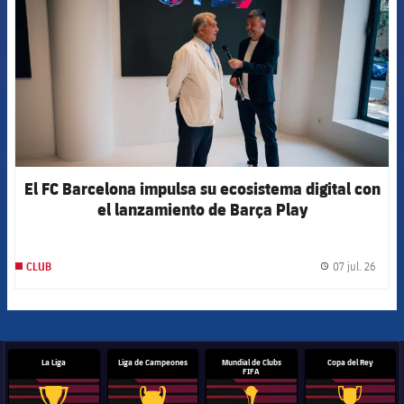
El FC Barcelona impulsa su ecosistema digital con
el lanzamiento de Barça Play
07 jul. 26
CLUB
label.
La Liga
Liga de Campeones
Mundial de Clubs
Copa del Rey
FIFA