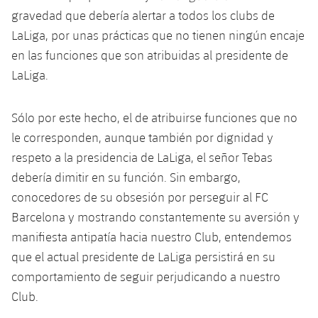
Jugadores
Clasificaciones
gravedad que debería alertar a todos los clubs de
Juvenil
Noticias
Atletismo
plusicon
más
LaLiga, por unas prácticas que no tienen ningún encaje
Fotos
Infantil
en las funciones que son atribuidas al presidente de
Actualidad
Baloncesto en silla de ruedas
plusicon
más
LaLiga.
Historia
Alevín
Masculino
Actualidad
Hockey sobre hielo
plusicon
más
Palmarés
Sólo por este hecho, el de atribuirse funciones que no
Femenino
Jugadores
le corresponden, aunque también por dignidad y
Actualidad
Hockey hierba
plusicon
más
respeto a la presidencia de LaLiga, el señor Tebas
Agenda
Calendario
Jugadores
debería dimitir en su función. Sin embargo,
Noticias
Patinaje artístico
plusicon
más
conocedores de su obsesión por perseguir al FC
Resultados
Calendario
Hockey Hierba Masculino
Barcelona y mostrando constantemente su aversión y
Escuela de Patinaje
Actualidad
manifiesta antipatía hacia nuestro Club, entendemos
Clasificaciones
Resultados
Hockey Hierba Femenino
Plantilla
que el actual presidente de LaLiga persistirá en su
Rugby
plusicon
más
comportamiento de seguir perjudicando a nuestro
Clasificaciones
Agenda
Actualidad
Club.
Voleibol
plusicon
más