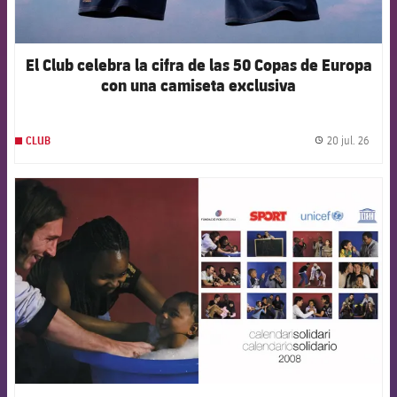
El Club celebra la cifra de las 50 Copas de Europa
con una camiseta exclusiva
20 jul. 26
CLUB
label.
FCB Barcelona badge