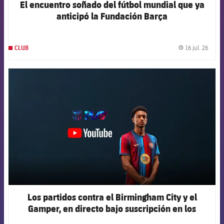
El encuentro soñado del fútbol mundial que ya
anticipó la Fundación Barça
16 jul. 26
CLUB
label.
FCB Barcelona badge
Los partidos contra el Birmingham City y el
Gamper, en directo bajo suscripción en los
canales oficiales del Club