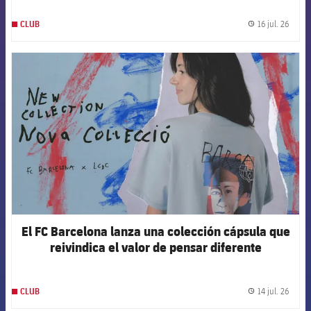
16 jul. 26
CLUB
label.
FCB Barcelona badge
El FC Barcelona lanza una colección cápsula que
reivindica el valor de pensar diferente
14 jul. 26
CLUB
label.