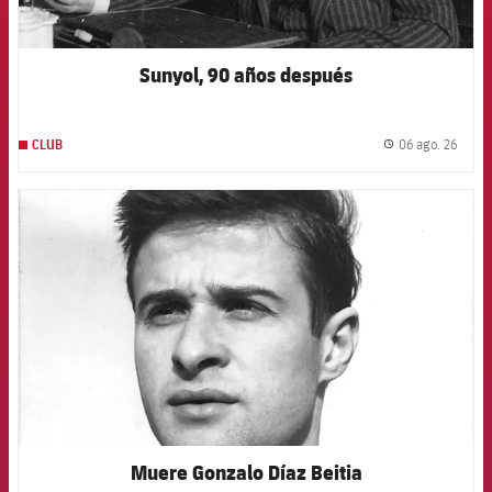
Sunyol, 90 años después
06 ago. 26
CLUB
label.
FCB Barcelona badge
Muere Gonzalo Díaz Beitia