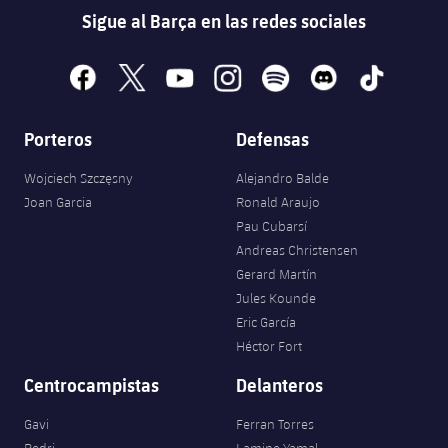
Sigue al Barça en las redes sociales
facebook
x
youtube
instagram
spotify
discord
tiktok
Porteros
Defensas
Wojciech Szczęsny
Alejandro Balde
Joan Garcia
Ronald Araujo
Pau Cubarsí
Andreas Christensen
Gerard Martín
Jules Kounde
Eric García
Héctor Fort
Centrocampistas
Delanteros
Gavi
Ferran Torres
Pedri
Lamine Yamal