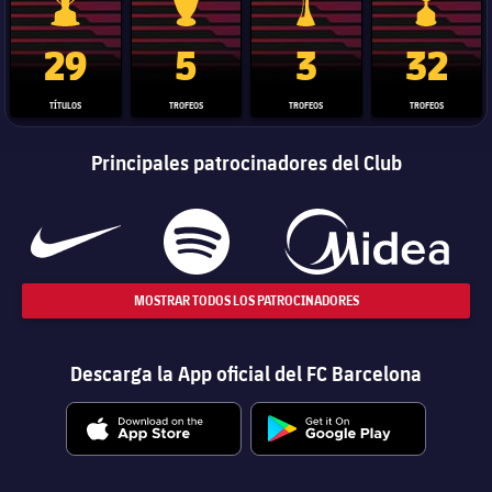
Trofeo de La Liga
Trofeo de la Liga de Campeones
Trofeo del Mundial de Clube
Copa del 
29
5
3
32
TÍTULOS
TROFEOS
TROFEOS
TROFEOS
Principales patrocinadores del Club
MOSTRAR TODOS LOS PATROCINADORES
Descarga la App oficial del FC Barcelona