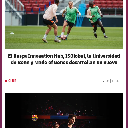
El Barça Innovation Hub, ISGlobal, la Universidad
de Bonn y Made of Genes desarrollan un nuevo
modelo de inteligencia artificial para anticipar las
lesiones en el fútbol femenino de élite
28 jul. 26
CLUB
label.
FCB Barcelona badge