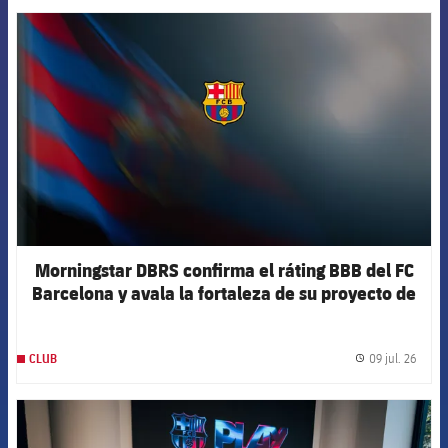
FCB Barcelona badge
Morningstar DBRS confirma el ráting BBB del FC
Barcelona y avala la fortaleza de su proyecto de
futuro
09 jul. 26
CLUB
label.
FCB Barcelona badge