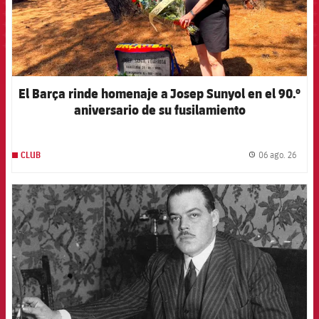
El Barça rinde homenaje a Josep Sunyol en el 90.º
aniversario de su fusilamiento
06 ago. 26
CLUB
label.
FCB Barcelona badge