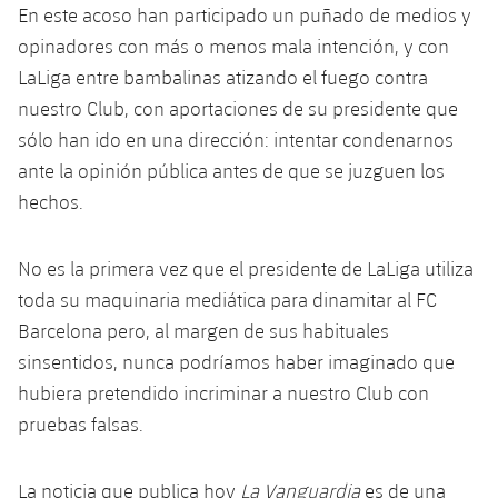
plusicon
más
En este acoso han participado un puñado de medios y
Fotos
Fotos
Infantil A
Entradas
SUB8 B
opinadores con más o menos mala intención, y con
Calendario
Campus Verano
Actualidad
Historia
LaLiga entre bambalinas atizando el fuego contra
Infantil B
Resultados
Resultados
nuestro Club, con aportaciones de su presidente que
Juvenil
PLUSICON
MÁS
Palmarés
sólo han ido en una dirección: intentar condenarnos
Clasificaciones
Jugadores
Cadete
ante la opinión pública antes de que se juzguen los
Primer equipo
plusicon
más
hechos.
Jugadors
Clasificaciones
Infantil
Actualidad
Barça Atlètic
plusicon
más
Fotos
No es la primera vez que el presidente de LaLiga utiliza
Alevín
Calendario
Actualidad
Base
toda su maquinaria mediática para dinamitar al FC
plusicon
más
Palmarés
Barcelona pero, al margen de sus habituales
Entradas
Calendario
Campus Verano
Actualidad
sinsentidos, nunca podríamos haber imaginado que
Historia
hubiera pretendido incriminar a nuestro Club con
Resultados
Resultados
Barça C
pruebas falsas.
PLUSICON
MÁS
Clasificaciones
Jugadores
Junior
Información general
plusicon
más
La noticia que publica hoy
La Vanguardia
es de una