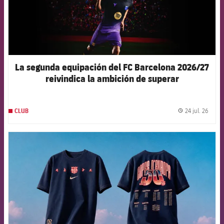
La segunda equipación del FC Barcelona 2026/27
reivindica la ambición de superar
constantemente los propios límites
24 jul. 26
CLUB
label.
FCB Barcelona badge