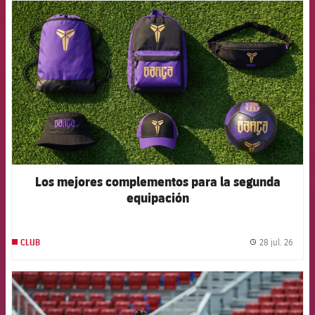
FCB Barcelona badge
Los mejores complementos para la segunda
equipación
28 jul. 26
CLUB
label.
FCB Barcelona badge