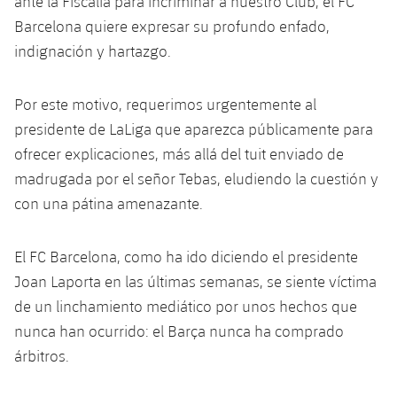
ante la Fiscalía para incriminar a nuestro Club, el FC
Calendario
Campus Verano
Base
Barcelona quiere expresar su profundo enfado,
SUB13
SUB13 B
Entradas
indignación y hartazgo.
Barça Atlètic
PLUSICON
MÁS
SUB12
SUB12 C
Gameday Shows
Junior
Primer Equipo
Por este motivo, requerimos urgentemente al
plusicon
más
SUB11 A
SUB11 C
presidente de LaLiga que aparezca públicamente para
Resultados
Cadete A
Actualidad
Barça Atlètic
ofrecer explicaciones, más allá del tuit enviado de
plusicon
más
SUB11 B
madrugada por el señor Tebas, eludiendo la cuestión y
Clasificación
Cadete B
Calendario
Actualidad
Base
con una pátina amenazante.
plusicon
más
SUB10 A
Jugadores
Infantil A
Entradas
Calendario
Actualidad
SUB10 B
El FC Barcelona, ​​como ha ido diciendo el presidente
PLUSICON
MÁS
Fotos
Infantil B
Resultados
Joan Laporta en las últimas semanas, se siente víctima
Resultados
Juvenil
Primer equipo
SUB9 A
plusicon
más
de un linchamiento mediático por unos hechos que
Historia
Mini
Clasificaciones
Clasificaciones
nunca han ocurrido: el Barça nunca ha comprado
Cadete A
Actualidad
SUB9 B
Barça Atlètic
plusicon
más
árbitros.
Palmarés
Jugadores
Jugadores
Cadete B
Calendario
SUB8 A
Actualidad
Base