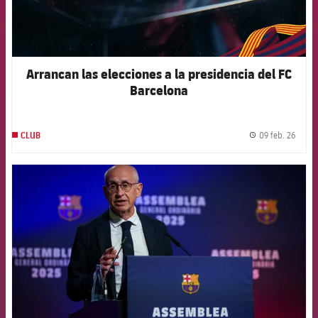
Arrancan las elecciones a la presidencia del FC
Barcelona
09 feb. 26
CLUB
label.
FCB Barcelona badge