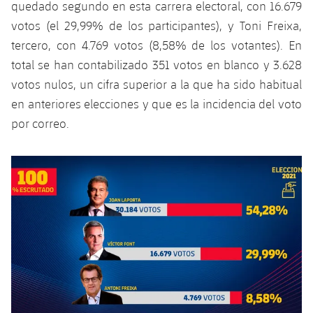
quedado segundo en esta carrera electoral, con 16.679
Jugadores
Clasificaciones
Juvenil
Noticias
Atletismo
votos (el 29,99% de los participantes), y Toni Freixa,
plusicon
más
Fotos
tercero, con 4.769 votos (8,58% de los votantes). En
Infantil
Actualidad
Baloncesto en silla de ruedas
total se han contabilizado 351 votos en blanco y 3.628
plusicon
más
Historia
votos nulos, un cifra superior a la que ha sido habitual
Alevín
Masculino
Actualidad
Hockey sobre hielo
en anteriores elecciones y que es la incidencia del voto
plusicon
más
Palmarés
por correo.
Femenino
Jugadores
Actualidad
Hockey hierba
plusicon
más
Agenda
Calendario
Jugadores
Noticias
Patinaje artístico
plusicon
más
Resultados
Calendario
Hockey Hierba Masculino
Escuela de Patinaje
Actualidad
Clasificaciones
Resultados
Hockey Hierba Femenino
Plantilla
Rugby
plusicon
más
Clasificaciones
Agenda
Actualidad
Voleibol
plusicon
más