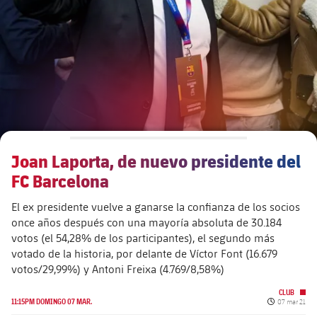
Calendario
Actualidad
Barça Legends
plusicon
más
Entradas
Calendario
Contacto
Formativo masculino
plusicon
más
Resultados
Entradas
Jugadores
Actualidad
Formativo femenino
plusicon
más
Clasificaciones
Resultados
Partidos
Fotos
F. Barça Genuine
Actualidad
Jugadoras
Joan Laporta, de nuevo presidente del
Clasificaciones
Noticias
Juvenil A
Campus Verano
Fotos
FC Barcelona
Palmarés
Jugadores
Sobre Nosotros
Juvenil B
El ex presidente vuelve a ganarse la confianza de los socios
Femenino B
PLUSICON
MÁS
once años después con una mayoría absoluta de 30.184
Fotos
Fotos
votos (el 54,28% de los participantes), el segundo más
SUB16
Femenino C
Primer Equipo
plusicon
más
votado de la historia, por delante de Víctor Font (16.679
Jugadoras históricas
Historia
votos/29,99%) y Antoni Freixa (4.769/8,58%)
SUB15
Juvenil
Actualidad
Base
plusicon
más
CLUB
Fecha de pub
11:15PM DOMINGO 07 MAR.
07 mar 21
SUB14
SUB14 B