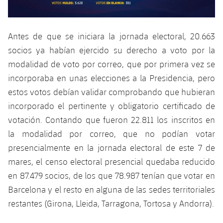
Jugadores
Noticias
Apúntate a las amateurs
plusicon
más
Calendario
Antes de que se iniciara la jornada electoral, 20.663
Voleibol masculino
Apúntate a las amateurs
PLUSICON
MÁS
socios ya habían ejercido su derecho a voto por la
Resultados
Voleibol femenino
modalidad de voto por correo, que por primera vez se
Carnet de las Secciones Amateurs
League of Legends
incorporaba en unas elecciones a la Presidencia, pero
Clasificaciones
VALORANT Rising
estos votos debían validar comprobando que hubieran
incorporado el pertinente y obligatorio certificado de
Fotos
VALORANT Game Changers
votación. Contando que fueron 22.811 los inscritos en
la modalidad por correo, que no podían votar
eFootball
presencialmente en la jornada electoral de este 7 de
mares, el censo electoral presencial quedaba reducido
en 87.479 socios, de los que 78.987 tenían que votar en
Barcelona y el resto en alguna de las sedes territoriales
restantes (Girona, Lleida, Tarragona, Tortosa y Andorra).