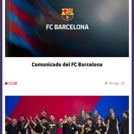
Comunicado del FC Barcelona
09 sep. 25
CLUB
label.
FCB Barcelona badge