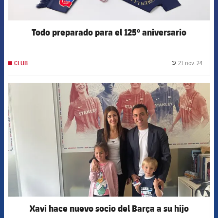
Todo preparado para el 125º aniversario
21 nov. 24
CLUB
label.
FCB Barcelona badge
Xavi hace nuevo socio del Barça a su hijo