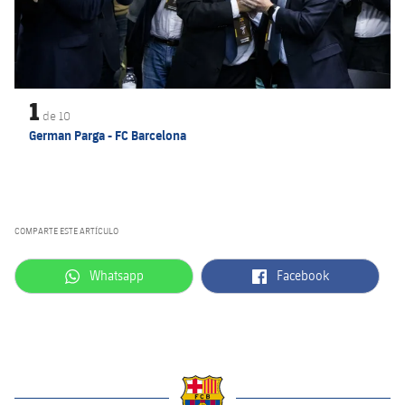
1
de
10
German Parga - FC Barcelona
COMPARTE ESTE ARTÍCULO
label.aria.whatsapp
label.aria.facebook
Whatsapp
Facebook