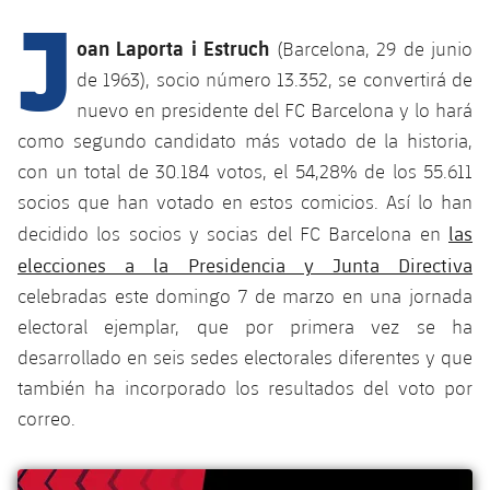
J
Calendario
Campus Verano
Base
SUB13
oan Laporta i Estruch
(Barcelona, ​​29 de junio
SUB13 B
Entradas
Barça Atlètic
de 1963), socio número 13.352, se convertirá de
PLUSICON
MÁS
SUB12
SUB12 C
nuevo en presidente del FC Barcelona y lo hará
Gameday Shows
Junior
Primer Equipo
plusicon
más
como segundo candidato más votado de la historia,
SUB11 A
SUB11 C
Resultados
con un total de 30.184 votos, el 54,28% de los 55.611
Cadete A
Actualidad
Barça Atlètic
plusicon
más
socios que han votado en estos comicios. Así lo han
SUB11 B
Clasificación
Cadete B
las
decidido los socios y socias del FC Barcelona en
Calendario
Actualidad
Base
plusicon
más
SUB10 A
elecciones a la Presidencia y Junta Directiva
Jugadores
Infantil A
Entradas
celebradas este domingo 7 de marzo en una jornada
Calendario
Actualidad
SUB10 B
PLUSICON
MÁS
electoral ejemplar, que por primera vez se ha
Fotos
Infantil B
Resultados
Resultados
desarrollado en seis sedes electorales diferentes y que
Juvenil
Primer equipo
SUB9 A
plusicon
más
Historia
también ha incorporado los resultados del voto por
Mini
Clasificaciones
Clasificaciones
Cadete A
correo.
Actualidad
SUB9 B
Barça Atlètic
plusicon
más
Palmarés
Jugadores
Jugadores
Cadete B
Calendario
SUB8 A
Actualidad
Base