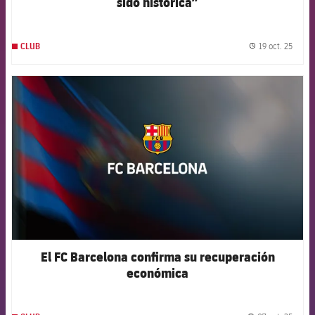
sido histórica”
19 oct. 25
CLUB
label.
FCB Barcelona badge
El FC Barcelona confirma su recuperación
económica