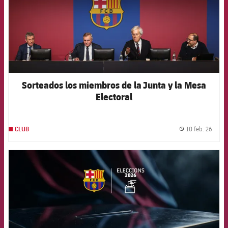
Sorteados los miembros de la Junta y la Mesa
Electoral
10 feb. 26
CLUB
label.
FCB Barcelona badge