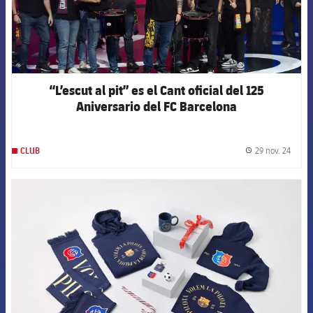
“L’escut al pit” es el Cant oficial del 125
Aniversario del FC Barcelona
29 nov. 24
CLUB
label.
FCB Barcelona badge