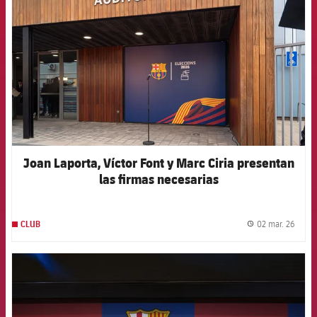
Joan Laporta, Víctor Font y Marc Ciria presentan
las firmas necesarias
02 mar. 26
CLUB
label.
FCB Barcelona badge