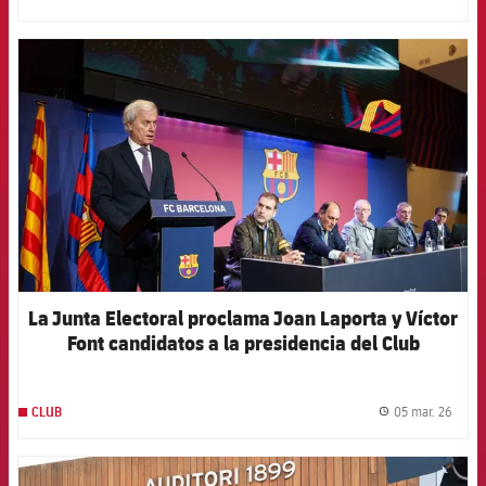
label.
FCB Barcelona badge
La Junta Electoral proclama Joan Laporta y Víctor
Font candidatos a la presidencia del Club
05 mar. 26
CLUB
label.
FCB Barcelona badge