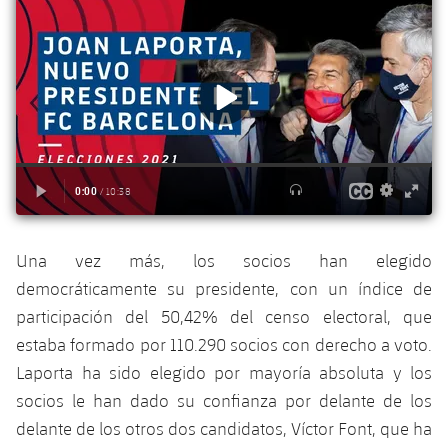
plusicon
más
Fotos
Fotos
Infantil A
Entradas
SUB8 B
Calendario
Campus Verano
Actualidad
Historia
Infantil B
Resultados
Resultados
Juvenil
PLUSICON
MÁS
Palmarés
Clasificaciones
Jugadores
Cadete
Primer equipo
plusicon
más
Jugadors
Clasificaciones
Infantil
Actualidad
Barça Atlètic
plusicon
más
Fotos
Alevín
Calendario
Una vez más, los socios han elegido
Actualidad
Base
plusicon
más
democráticamente su presidente, con un índice de
Palmarés
Entradas
Calendario
participación del 50,42% del censo electoral, que
Campus Verano
Actualidad
Historia
estaba formado por 110.290 socios con derecho a voto.
Resultados
Resultados
Barça C
Laporta ha sido elegido por mayoría absoluta y los
PLUSICON
MÁS
socios le han dado su confianza por delante de los
Clasificaciones
Jugadores
Junior
Información general
delante de los otros dos candidatos, Víctor Font, que ha
plusicon
más