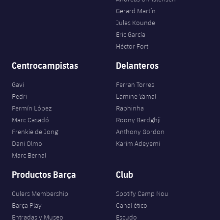
Gerard Martín
Jules Kounde
Eric García
Héctor Fort
Centrocampistas
Delanteros
Gavi
Ferran Torres
Pedri
Lamine Yamal
Fermín López
Raphinha
Marc Casadó
Roony Bardghji
Frenkie de Jong
Anthony Gordon
Dani Olmo
Karim Adeyemi
Marc Bernal
Productos Barça
Club
Culers Membership
Spotify Camp Nou
Barça Play
Canal ético
Entradas y Museo
Escudo