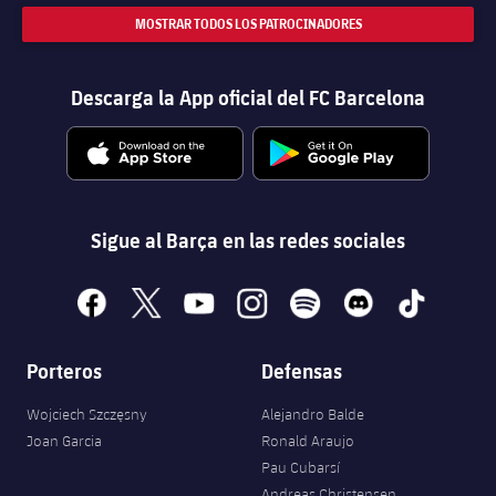
MOSTRAR TODOS LOS PATROCINADORES
Descarga la App oficial del FC Barcelona
Sigue al Barça en las redes sociales
facebook
x
youtube
instagram
spotify
discord
tiktok
Porteros
Defensas
Wojciech Szczęsny
Alejandro Balde
Joan Garcia
Ronald Araujo
Pau Cubarsí
Andreas Christensen