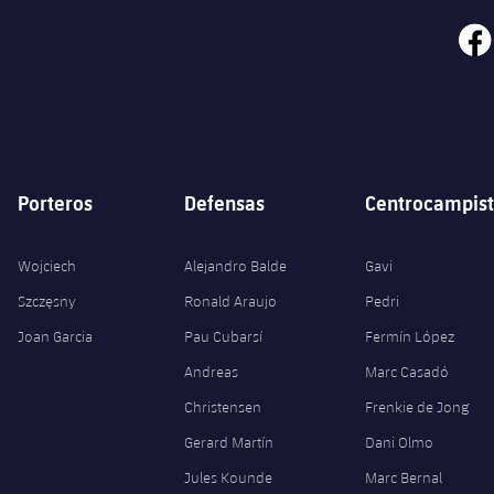
face
Porteros
Defensas
Centrocampist
Wojciech
Alejandro Balde
Gavi
Szczęsny
Ronald Araujo
Pedri
Joan Garcia
Pau Cubarsí
Fermín López
Andreas
Marc Casadó
Christensen
Frenkie de Jong
Gerard Martín
Dani Olmo
Jules Kounde
Marc Bernal