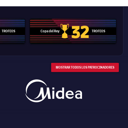
32
TROFEOS
Copa del Rey
TROFEOS
 Mundial de Clubes
Copa del Rey
MOSTRAR TODOS LOS PATROCINADORES