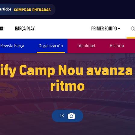
artidos
COMPRAR ENTRADAS
RS
BARÇA PLAY
PRIMER EQUIPO
C
LABEL.ARIA.CAR
Revista Barça
Organización
Identidad
Historia
tify Camp Nou avanza
ritmo
18
Icono de cámara