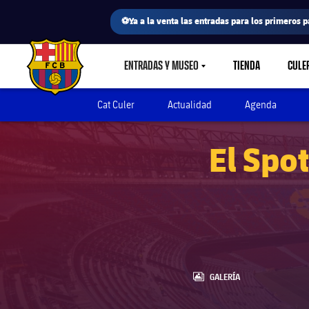
⚽Ya a la venta las entradas para los primeros p
ENTRADAS Y MUSEO
TIENDA
CULE
LABEL.SHARE.CARETDOWN
FC Barcelona club badge
Cat Culer
Actualidad
Agenda
El Spo
LABEL.ARIA.GALLERY
GALERÍA