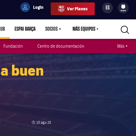
Login
ES
Ver Planes
filled-badge
user
Culers
www
LUB
ESPAI BARÇA
SOCIOS
MÁS EQUIPOS
ETDOWN
LABEL.ARIA.CARETDOWN
LABEL.ARIA.CARETDOWN
LABEL.ARIA.CARETDOWN
Fundación
Centro de documentación
Más
 a buen
Fecha de publicación
13 ago 25