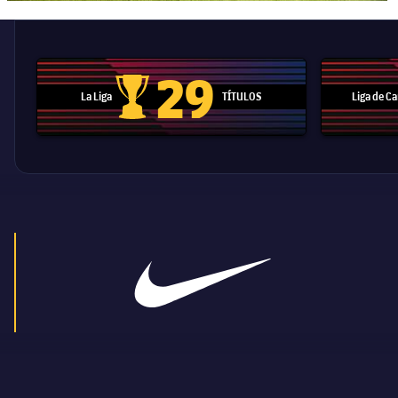
29
La Liga
TÍTULOS
Liga de 
Trofeo de La Liga