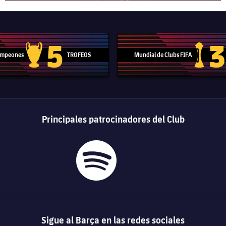
5
3
Campeones
TROFEOS
Mundial de Clubs FIFA
Trofeo de la Liga de Campeones
Trofeo del
Principales patrocinadores del Club
Sigue al Barça en las redes sociales