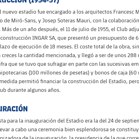
l nuevo estadio fue encargado a los arquitectos Francesc M
 de Miró-Sans, y Josep Soteras Mauri, con la colaboració
 Más de un año después, el 11 de julio de 1955, el Club adju
 construcción INGAR SA, que presentó un presupuesto de 
lazo de ejecución de 18 meses. El coste total de la obra, s
creces la cantidad mencionada, y llegó a ser de unos 288 
ifra que se tuvo que sufragar en parte con las sucesivas e
ipotecarias (100 millones de pesetas) y bonos de caja (60
 medida permitió financiar la construcción del Estadio, per
lub durante algunos años.
URACIÓN
sta para la inauguración del Estadio era la del 24 de septie
llevar a cabo una ceremonia bien esplendorosa se constitu
izadora de la inauguración, la presidencia de la que corr