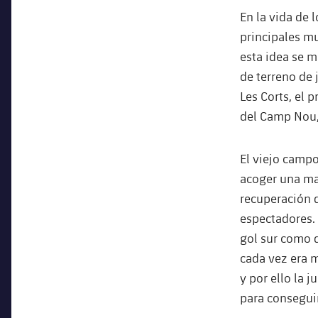
En la vida de 
principales mu
esta idea se m
de terreno de 
Les Corts, el 
del Camp Nou,
El viejo campo
acoger una mas
recuperación 
espectadores.
gol sur como d
cada vez era 
y por ello la 
para consegui