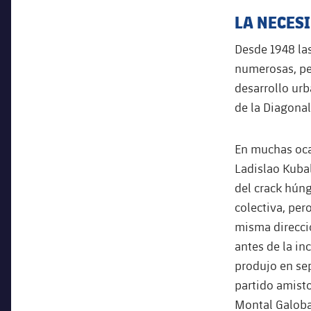
LA NECES
Desde 1948 la
numerosas, per
desarrollo ur
de la Diagonal
En muchas ocas
Ladislao Kubal
del crack hún
colectiva, per
misma direcci
antes de la in
produjo en se
partido amist
Montal Galoba