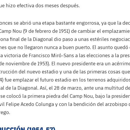
ue hizo efectiva dos meses después.
tonces se abrió una etapa bastante engorrosa, ya que la dec
Camp Nou (9 de febrero de 1951) de cambiar el emplazamie
zona final de la Diagonal dio paso a unas estériles negocia
nes que no llegaron nunca a buen puerto. El asunto quedó
a victoria de Francisco Miró-Sans a las elecciones a la pre
de noviembre de 1953). El nuevo presidente era un acérrim
trucción del nuevo estadio y una de las primeras cosas que
4) fue emplazar el futuro estadio en los terrenos adquirido
nal de la Diagonal. Así, el 28 de marzo, ante una multitud 
 se colocó la primera piedra del Camp Nou, bajo la presiden
il Felipe Acedo Colunga y con la bendición del arzobispo de
rego.
UCCIÓN (1954-57)