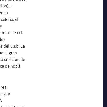
ión). El
demia
elona, ​​el
as
putaron en el
dos
s del Club. La
ue el gran
la creación de
ica de Adolf
ores
e y la
 A
ó la imagen de