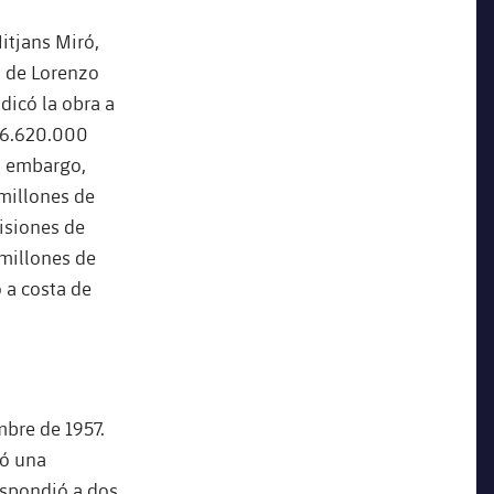
itjans Miró,
n de Lorenzo
dicó la obra a
66.620.000
in embargo,
millones de
misiones de
 millones de
o a costa de
mbre de 1957.
yó una
espondió a dos