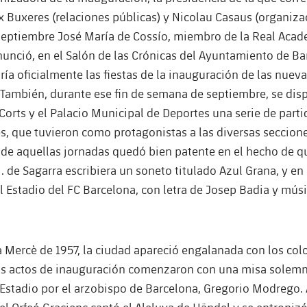
x Buxeres (relaciones públicas) y Nicolau Casaus (organizac
septiembre José María de Cossío, miembro de la Real Aca
unció, en el Salón de las Crónicas del Ayuntamiento de Barc
ía oficialmente las fiestas de la inauguración de las nuev
 También, durante ese fin de semana de septiembre, se dis
orts y el Palacio Municipal de Deportes una serie de parti
s, que tuvieron como protagonistas a las diversas seccione
 de aquellas jornadas quedó bien patente en el hecho de q
 de Sagarra escribiera un soneto titulado Azul Grana, y en 
 Estadio del FC Barcelona, ​​con letra de Josep Badia y mús
a Mercè de 1957, la ciudad apareció engalanada con los col
os actos de inauguración comenzaron con una misa solemn
Estadio por el arzobispo de Barcelona, ​​Gregorio Modrego.
el Orfeó Gracienc cantó el Aleluya de Händel y se entroniz