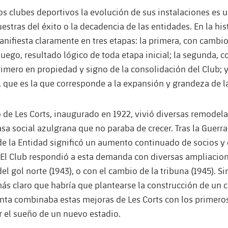
los clubes deportivos la evolución de sus instalaciones es u
estras del éxito o la decadencia de las entidades. En la his
anifiesta claramente en tres etapas: la primera, con cambi
juego, resultado lógico de toda etapa inicial; la segunda, 
primero en propiedad y signo de la consolidación del Club; y 
 que es la que corresponde a la expansión y grandeza de l
 de Les Corts, inaugurado en 1922, vivió diversas remodel
a social azulgrana que no paraba de crecer. Tras la Guerra 
de la Entidad significó un aumento continuado de socios y
 El Club respondió a esta demanda con diversas ampliacion
el gol norte (1943), o con el cambio de la tribuna (1945). S
más claro que habría que plantearse la construcción de un
junta combinaba estas mejoras de Les Corts con los primero
r el sueño de un nuevo estadio.