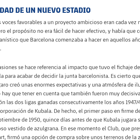
IDAD DE UN NUEVO ESTADIO
s voces favorables a un proyecto ambicioso eran cada vez
o el propósito no era fácil de hacer efectivo, y había que c
banístico que Barcelona comenzaba a hacer en aquellos año
.
iones se hace referencia al impacto que tuvo el fichaje de
a para acabar de decidir la junta barcelonista. Es cierto qu
garo creó unas enormes expectativas y una atmósfera de il
o hay que tener en cuenta que también fueron muy decisiva
ón las dos ligas ganadas consecutivamente los años 1947/4
corporación de Kubala. De hecho, el primer paso en firme de
ptiembre de 1950, quince días antes de que Kubala jugara 
oso vestido de azulgrana. En ese momento el Club, que pre
rt, firmó una opción de compra sobre unos terrenos de la 