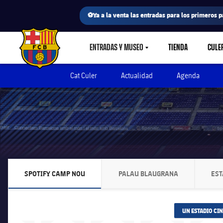
⚽Ya a la venta las entradas para los primeros p
ENTRADAS Y MUSEO
TIENDA
CULE
LABEL.SHARE.CARETDOWN
FC Barcelona club badge
Cat Culer
Actualidad
Agenda
SPOTIFY CAMP NOU
PALAU BLAUGRANA
EST
LABEL.ARIA.CHEVRONRIGHT
LABEL.ARIA.CHEVRONRI
UN ESTADIO CI