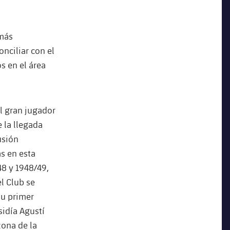
 más
onciliar con el
s en el área
l gran jugador
e la llegada
usión
s en esta
8 y 1948/49,
l Club se
su primer
sidía Agustí
zona de la