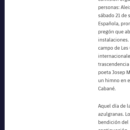
personas: Alei
sábado 21 de 
Española, pron
pregón que abr
instalaciones.
campo de Les C
internacionale
trascendencia
poeta Josep M.
un himno en el
Cabané.
Aquel día de l
azulgranas. L
bendición del 
continuación, 