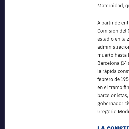
Maternidad, q
A partir de en
Comisión del 
estadio en la 
administracio
muerto hasta l
Barcelona (14 
la rápida cons
febrero de 195
en el tramo fi
barcelonistas,
gobernador civ
Gregorio Mod
LA CONSTR