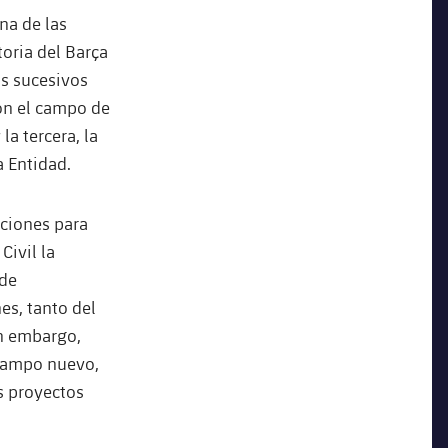
na de las
toria del Barça
os sucesivos
con el campo de
la tercera, la
a Entidad.
aciones para
Civil la
 de
es, tanto del
in embargo,
 campo nuevo,
s proyectos