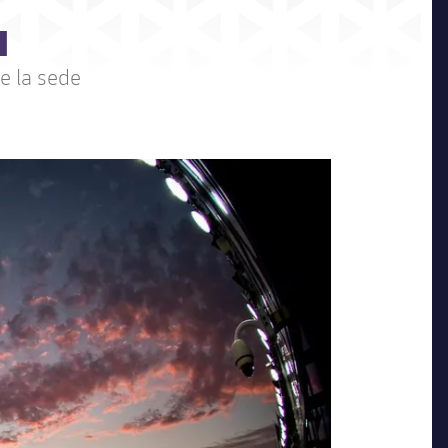
u
e la sede