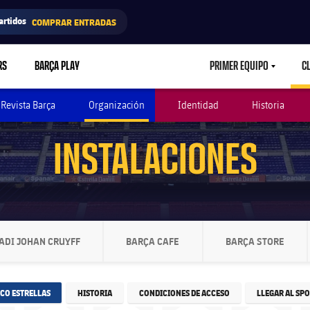
artidos
COMPRAR ENTRADAS
RS
BARÇA PLAY
PRIMER EQUIPO
C
LABEL.ARIA.CAR
Revista Barça
Organización
Identidad
Historia
INSTALACIONES
ADI JOHAN CRUYFF
BARÇA CAFE
BARÇA STORE
GHT
LABEL.ARIA.CHEVRONRIGHT
LABEL.ARIA.CHEVRONRIGHT
LABEL.ARIA
NCO ESTRELLAS
HISTORIA
CONDICIONES DE ACCESO
LLEGAR AL SP