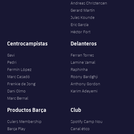
Jugadores
Andreas Christensen
Clasificaciones
Juvenil
Noticias
Atletismo
Gerard Martín
plusicon
más
Jules Kounde
Fotos
Infantil
Eric García
Actualidad
Baloncesto en silla de ruedas
plusicon
más
Héctor Fort
Historia
Alevín
Masculino
Actualidad
Centrocampistas
Delanteros
Hockey sobre hielo
plusicon
más
Palmarés
Gavi
Ferran Torres
Femenino
Jugadores
Actualidad
Hockey hierba
Pedri
Lamine Yamal
plusicon
más
Fermín López
Raphinha
Agenda
Calendario
Jugadores
Noticias
Patinaje artístico
Marc Casadó
Roony Bardghji
plusicon
más
Frenkie de Jong
Anthony Gordon
Resultados
Calendario
Hockey Hierba Masculino
Dani Olmo
Karim Adeyemi
Escuela de Patinaje
Actualidad
Marc Bernal
Clasificaciones
Resultados
Hockey Hierba Femenino
Plantilla
Rugby
Productos Barça
Club
plusicon
más
Clasificaciones
Culers Membership
Spotify Camp Nou
Agenda
Actualidad
Voleibol
plusicon
más
Barça Play
Canal ético