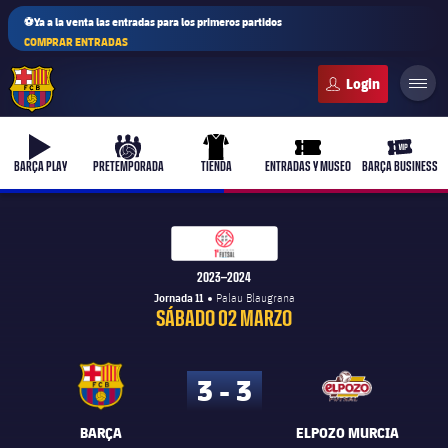
⚽Ya a la venta las entradas para los primeros partidos
COMPRAR ENTRADAS
FC Barcelona club badge
b-play
culers-ball
uniform
ticket-full
ticket-v
BARÇA PLAY
PRETEMPORADA
TIENDA
ENTRADAS Y MUSEO
BARÇA BUSINESS
Fútbol Sala 1ª división
Fútbol Sala 1ª división
PLUSICON
MÁS
2023–2024
Jornada 11
Palau Blaugrana
Primer equipo
SÁBADO 02 MARZO
Femenino
plusicon
más
3 - 3
Actualidad
Barça Atlètic
plusicon
más
BARÇA
ELPOZO MURCIA