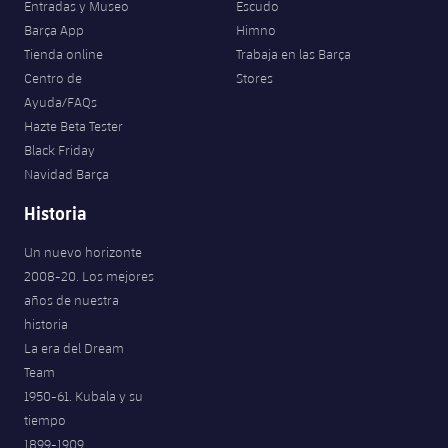
Entradas y Museo
Escudo
Jugadores
Noticias
Apúntate a las amateurs
Barça App
Himno
plusicon
más
Tienda online
Trabaja en las Barça
Calendario
Voleibol masculino
Centro de
Stores
Apúntate a las amateurs
PLUSICON
MÁS
Ayuda/FAQs
Resultados
Voleibol femenino
Hazte Beta Tester
Carnet de las Secciones Amateurs
League of Legends
Black Friday
Clasificaciones
Navidad Barça
VALORANT Rising
Historia
Fotos
VALORANT Game Changers
Un nuevo horizonte
2008-20. Los mejores
eFootball
años de nuestra
historia
La era del Dream
Team
1950-61. Kubala y su
tiempo
1899-1909.