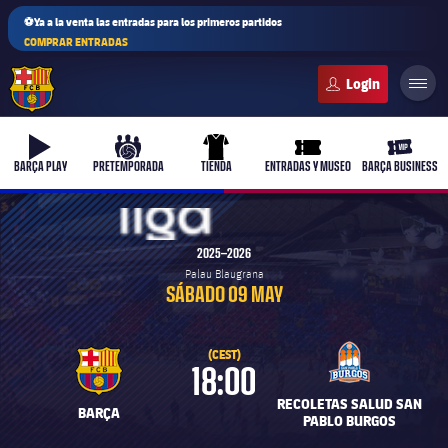
⚽Ya a la venta las entradas para los primeros partidos
COMPRAR ENTRADAS
FC Barcelona club badge
b-play
culers-ball
uniform
ticket-full
ticket-v
BARÇA PLAY
PRETEMPORADA
TIENDA
ENTRADAS Y MUSEO
BARÇA BUSINESS
6.200
2025–2026
PLUSICON
MÁS
Palau Blaugrana
SÁBADO 09 MAY
Primer equipo
(CEST)
Femenino
plusicon
más
18:00
RECOLETAS SALUD SAN
BARÇA
Actualidad
Barça Atlètic
PABLO BURGOS
plusicon
más