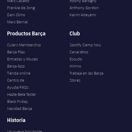
Marc Casadó
Roony Bardghji
Jugadores
Clasificaciones
Juvenil
Frenkie de Jong
Anthony Gordon
Noticias
Atletismo
plusicon
más
Dani Olmo
Karim Adeyemi
Fotos
Infantil
Marc Bernal
Actualidad
Baloncesto en silla de ruedas
plusicon
más
Historia
Productos Barça
Club
Alevín
Masculino
Actualidad
Hockey sobre hielo
Culers Membership
Spotify Camp Nou
plusicon
más
Palmarés
Barça Play
Canal ético
Femenino
Jugadores
Actualidad
Hockey hierba
Entradas y Museo
Escudo
plusicon
más
Barça App
Himno
Agenda
Calendario
Jugadores
Tienda online
Trabaja en las Barça
Noticias
Patinaje artístico
plusicon
más
Centro de
Stores
Resultados
Ayuda/FAQs
Calendario
Hockey Hierba Masculino
Escuela de Patinaje
Actualidad
Hazte Beta Tester
Clasificaciones
Black Friday
Resultados
Hockey Hierba Femenino
Plantilla
Rugby
Navidad Barça
plusicon
más
Clasificaciones
Historia
Agenda
Actualidad
Voleibol
plusicon
más
Un nuevo horizonte