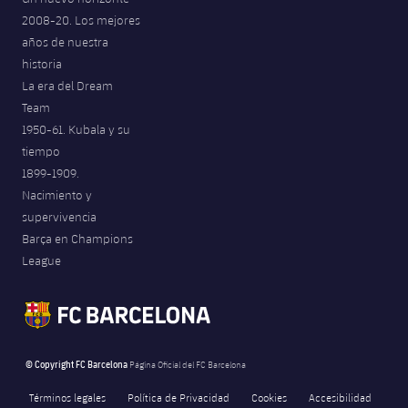
Jugadores
2008-20. Los mejores
Noticias
Apúntate a las amateurs
plusicon
más
años de nuestra
Calendario
historia
Voleibol masculino
Apúntate a las amateurs
La era del Dream
PLUSICON
MÁS
Resultados
Team
Voleibol femenino
Carnet de las Secciones Amateurs
League of Legends
1950-61. Kubala y su
tiempo
Clasificaciones
VALORANT Rising
1899-1909.
Nacimiento y
Fotos
VALORANT Game Changers
supervivencia
Barça en Champions
eFootball
League
© Copyright FC Barcelona
Página Oficial del FC Barcelona
Términos legales
Política de Privacidad
Cookies
Accesibilidad