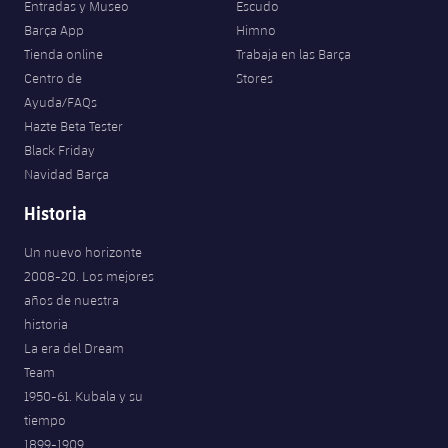
Entradas y Museo
Escudo
Jugadores
Noticias
Apúntate a las amateurs
Barça App
Himno
plusicon
más
Tienda online
Trabaja en las Barça
Calendario
Voleibol masculino
Centro de
Stores
Apúntate a las amateurs
PLUSICON
MÁS
Ayuda/FAQs
Resultados
Voleibol femenino
Hazte Beta Tester
Carnet de las Secciones Amateurs
League of Legends
Black Friday
Clasificaciones
Navidad Barça
VALORANT Rising
Historia
Fotos
VALORANT Game Changers
Un nuevo horizonte
2008-20. Los mejores
eFootball
años de nuestra
historia
La era del Dream
Team
1950-61. Kubala y su
tiempo
1899-1909.