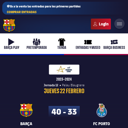
⚽Ya a la venta las entradas para los primeros partidos
COMPRAR ENTRADAS
FC Barcelona club badge
b-play
culers-ball
uniform
ticket-full
ticket-v
BARÇA PLAY
PRETEMPORADA
TIENDA
ENTRADAS Y MUSEO
BARÇA BUSINESS
Hanbdol - EHF Champions
Hanbdol - EHF Champions League
PLUSICON
MÁS
2023–2024
Jornada 12
Palau Blaugrana
Primer equipo
JUEVES 22 FEBRERO
Femenino
plusicon
más
40 - 33
Actualidad
Barça Atlètic
plusicon
más
BARÇA
FC PORTO