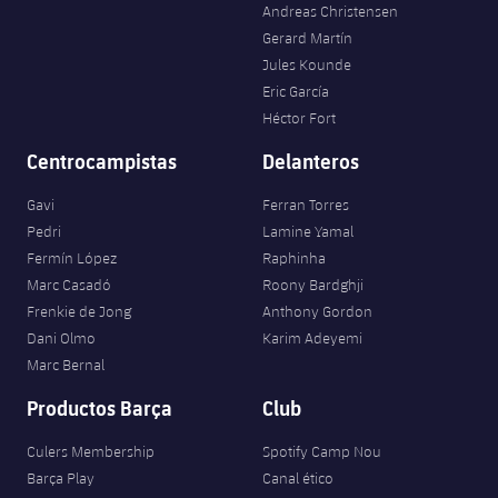
Jugadores
Andreas Christensen
Clasificaciones
Juvenil
Noticias
Atletismo
Gerard Martín
plusicon
más
Jules Kounde
Fotos
Infantil
Eric García
Actualidad
Baloncesto en silla de ruedas
plusicon
más
Héctor Fort
Historia
Alevín
Masculino
Actualidad
Centrocampistas
Delanteros
Hockey sobre hielo
plusicon
más
Palmarés
Gavi
Ferran Torres
Femenino
Jugadores
Actualidad
Hockey hierba
Pedri
Lamine Yamal
plusicon
más
Fermín López
Raphinha
Agenda
Calendario
Jugadores
Noticias
Patinaje artístico
Marc Casadó
Roony Bardghji
plusicon
más
Frenkie de Jong
Anthony Gordon
Resultados
Calendario
Hockey Hierba Masculino
Dani Olmo
Karim Adeyemi
Escuela de Patinaje
Actualidad
Marc Bernal
Clasificaciones
Resultados
Hockey Hierba Femenino
Plantilla
Rugby
Productos Barça
Club
plusicon
más
Clasificaciones
Culers Membership
Spotify Camp Nou
Agenda
Actualidad
Voleibol
plusicon
más
Barça Play
Canal ético