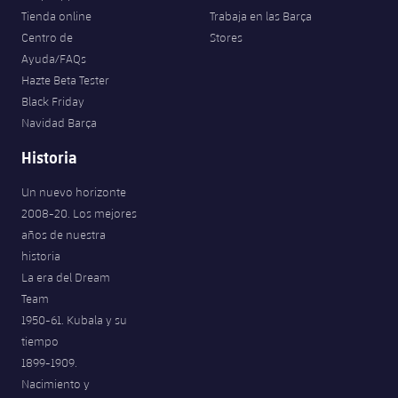
Jugadores
Clasificaciones
Tienda online
Trabaja en las Barça
Juvenil
Noticias
Atletismo
plusicon
más
Centro de
Stores
Fotos
Ayuda/FAQs
Infantil
Actualidad
Baloncesto en silla de ruedas
Hazte Beta Tester
plusicon
más
Historia
Black Friday
Alevín
Masculino
Navidad Barça
Actualidad
Hockey sobre hielo
plusicon
más
Palmarés
Historia
Femenino
Jugadores
Actualidad
Hockey hierba
plusicon
más
Un nuevo horizonte
Agenda
2008-20. Los mejores
Calendario
Jugadores
Noticias
Patinaje artístico
años de nuestra
plusicon
más
historia
Resultados
Calendario
Hockey Hierba Masculino
Escuela de Patinaje
Actualidad
La era del Dream
Team
Clasificaciones
Resultados
Hockey Hierba Femenino
Plantilla
1950-61. Kubala y su
Rugby
plusicon
más
tiempo
Clasificaciones
1899-1909.
Agenda
Actualidad
Voleibol
plusicon
más
Nacimiento y