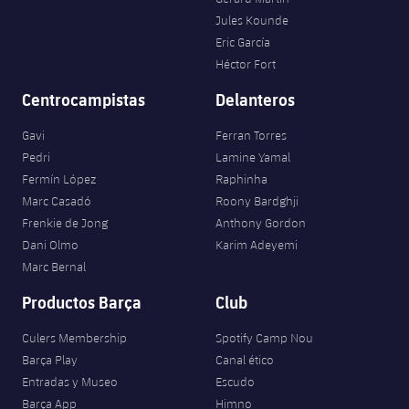
plusicon
más
Servicios Médicos
Acreditaciones
Fotos
Jules Kounde
Fotos
Infantil A
Entradas
SUB8 B
Calendario
Eric García
Campus Verano
Actualidad
Accesibilidad
Historia
Instalaciones
Héctor Fort
Infantil B
Resultados
Resultados
Juvenil
Centrocampistas
Delanteros
PLUSICON
MÁS
Palmarés
Clasificaciones
Jugadores
Gavi
Ferran Torres
Cadete
Primer equipo
plusicon
más
Pedri
Lamine Yamal
Jugadors
Clasificaciones
Fermín López
Raphinha
Infantil
Actualidad
Barça Atlètic
plusicon
más
Marc Casadó
Roony Bardghji
Fotos
Frenkie de Jong
Anthony Gordon
Alevín
Calendario
Actualidad
Base
Dani Olmo
Karim Adeyemi
plusicon
más
Palmarés
Marc Bernal
Entradas
Calendario
Campus Verano
Actualidad
Productos Barça
Club
Historia
Resultados
Resultados
Barça C
Culers Membership
Spotify Camp Nou
PLUSICON
MÁS
Barça Play
Canal ético
Clasificaciones
Jugadores
Entradas y Museo
Escudo
Junior
Información general
plusicon
más
Barça App
Himno