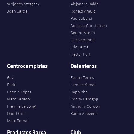
Servicios Médicos
Wojciech Szczęsny
Alejandro Balde
Acreditaciones
Joan Garcia
Ronald Araujo
Accesibilidad
Pau Cubarsí
Instalaciones
Andreas Christensen
Gerard Martín
Jules Kounde
Eric García
Héctor Fort
Centrocampistas
Delanteros
Gavi
Ferran Torres
Pedri
Lamine Yamal
Fermín López
Raphinha
Marc Casadó
Roony Bardghji
Frenkie de Jong
Anthony Gordon
Dani Olmo
Karim Adeyemi
Marc Bernal
Productos Barça
Club