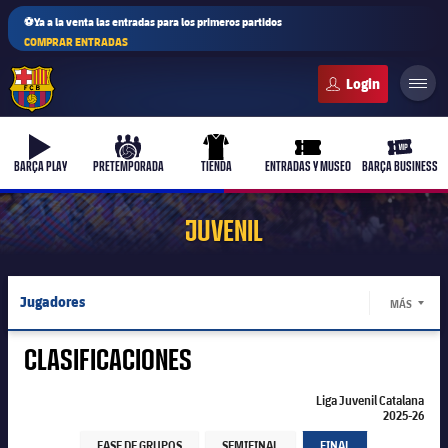
⚽Ya a la venta las entradas para los primeros partidos
COMPRAR ENTRADAS
FC Barcelona club badge
b-play
culers-ball
uniform
ticket-full
ticket-v
BARÇA PLAY
PRETEMPORADA
TIENDA
ENTRADAS Y MUSEO
BARÇA BUSINESS
JUVENIL
Jugadores
MÁS
LABEL.
Calendario
CLASIFICACIONES
Resultados
Liga Juvenil Catalana
2025-26
Liga Juvenil Catalana 2025-26
Liga Juvenil Catalana 2025-26
Clasificaciones
FASE DE GRUPOS
SEMIFINAL
FINAL