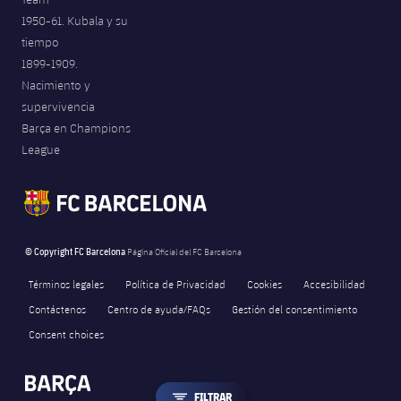
1950-61. Kubala y su
tiempo
1899-1909.
Nacimiento y
supervivencia
Barça en Champions
League
© Copyright FC Barcelona
Página Oficial del FC Barcelona
Términos legales
Política de Privacidad
Cookies
Accesibilidad
Contáctenos
Centro de ayuda/FAQs
Gestión del consentimiento
Consent choices
LABEL.ARIA.FILTER
FILTRAR