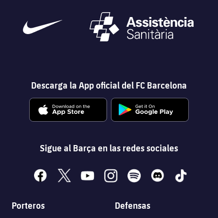
plusicon
más
Instalaciones
Spotify Camp Nou
Descarga la App oficial del FC Barcelona
Palau Blaugrana
Estadi Johan Cruyff
Sigue al Barça en las redes sociales
Barça Cafe
plusicon
más
facebook
x
youtube
instagram
spotify
discord
tiktok
Ciutat Esportiva
Servicios
plusicon
más
Porteros
Defensas
La Masia