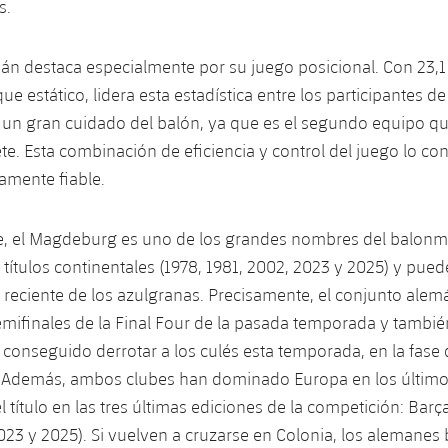
s.
án destaca especialmente por su juego posicional. Con 23,1
ue estático, lidera esta estadística entre los participantes de 
a un gran cuidado del balón, ya que es el segundo equipo 
e. Esta combinación de eficiencia y control del juego lo con
amente fiable.
e, el Magdeburg es uno de los grandes nombres del balon
títulos continentales (1978, 1981, 2002, 2023 y 2025) y pue
a reciente de los azulgranas. Precisamente, el conjunto alem
emifinales de la Final Four de la pasada temporada y tambié
conseguido derrotar a los culés esta temporada, en la fase
 Además, ambos clubes han dominado Europa en los último
 título en las tres últimas ediciones de la competición: Barç
3 y 2025). Si vuelven a cruzarse en Colonia, los alemanes