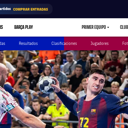
artidos
COMPRAR ENTRADAS
RS
BARÇA PLAY
PRIMER EQUIPO
CLUB
LABEL.ARIA.CARETD
das
Resultados
Clasificaciones
Jugadores
Fot