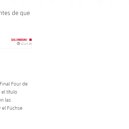
antes de que
BALONMANO
Fecha de publicación
12 jun 26
Final Four de
l título
en las
y el Füchse