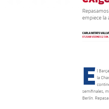
Repasamos l
empiece la 
CARLA MITATS VALLV
07:25AM VIERNES 12 JUN.
E
l Barç
la Cha
contin
semifinales, m
Berlín. Repasam