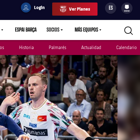
Login
ES
Ver Planes
filled-badge
user
Culers
www
ESPAI BARÇA
SOCIOS
MÁS EQUIPOS
OWN
LABEL.ARIA.CARETDOWN
LABEL.ARIA.CARETDOWN
LABEL.ARIA.CARETDOWN
os
Historia
Palmarés
Actualidad
Calendario