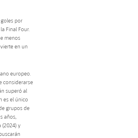
 goles por
la Final Four.
que menos
vierte en un
mano europeo.
de considerarse
án superó al
n es el único
 de grupos de
s años,
a (2024) y
 buscarán