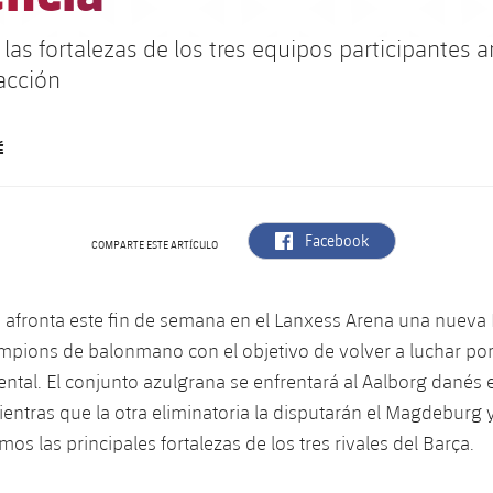
as fortalezas de los tres equipos participantes 
acción
É
label.aria.facebook
Facebook
COMPARTE ESTE ARTÍCULO
a afronta este fin de semana en el Lanxess Arena una nueva 
mpions de balonmano con el objetivo de volver a luchar por e
ental. El conjunto azulgrana se enfrentará al Aalborg danés 
ientras que la otra eliminatoria la disputarán el Magdeburg 
os las principales fortalezas de los tres rivales del Barça.