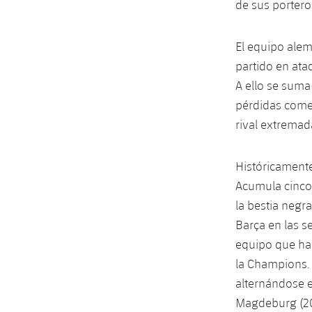
de sus portero
El equipo alem
partido en ataq
A ello se sum
pérdidas comet
rival extremad
Históricament
Acumula cinco 
la bestia negr
Barça en las s
equipo que ha 
la Champions.
alternándose el
Magdeburg (202