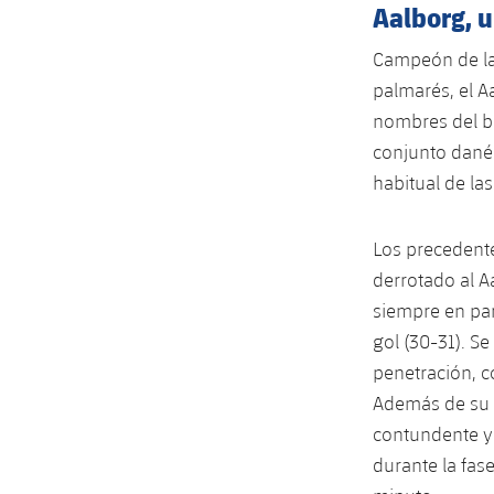
Aalborg, 
Campeón de las
palmarés, el A
nombres del ba
conjunto dané
habitual de las
Los precedente
derrotado al A
siempre en par
gol (30-31). S
penetración, c
Además de su p
contundente y 
durante la fas