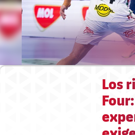
Los r
Four:
expe
exig