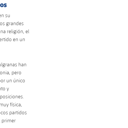
sos
en su
los grandes
a religión, el
ertido en un
zulgranas han
onia, pero
por un único
nto y
posiciones.
muy física,
ocos partidos
l primer