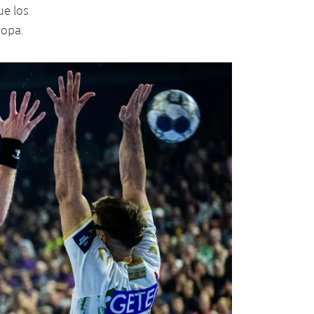
ue los
ropa.