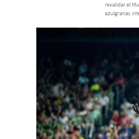
revalidar el t
azulgranas in