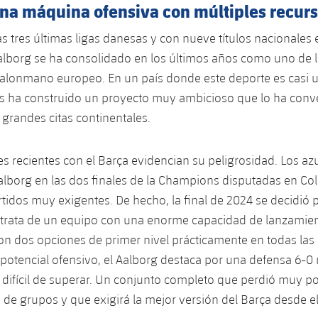
una máquina ofensiva con múltiples recur
 tres últimas ligas danesas y con nueve títulos nacionales 
alborg se ha consolidado en los últimos años como uno de 
lonmano europeo. En un país donde este deporte es casi un
s ha construido un proyecto muy ambicioso que lo ha conv
 grandes citas continentales.
s recientes con el Barça evidencian su peligrosidad. Los a
alborg en las dos finales de la Champions disputadas en Col
tidos muy exigentes. De hecho, la final de 2024 se decidió 
e trata de un equipo con una enorme capacidad de lanzamie
on dos opciones de primer nivel prácticamente en todas las 
otencial ofensivo, el Aalborg destaca por una defensa 6-0 
difícil de superar. Un conjunto completo que perdió muy p
e de grupos y que exigirá la mejor versión del Barça desde e