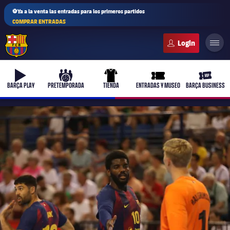
⚽Ya a la venta las entradas para los primeros partidos
COMPRAR ENTRADAS
FC Barcelona club badge
b-play
culers-ball
uniform
ticket-full
ticket-v
BARÇA PLAY
PRETEMPORADA
TIENDA
ENTRADAS Y MUSEO
BARÇA BUSINESS