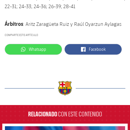
22-31; 24-33; 24-36; 26-39; 28-41
Árbitros
: Aritz Zaragüeta Ruiz y Raúl Oyarzun Aylagas
COMPARTE ESTE ARTÍCULO
label.aria.whatsapp
label.aria.facebook
Whatsapp
Facebook
label.aria.barcelona
RELACIONADO
CON ESTE CONTENIDO
FCB Barcelona badge