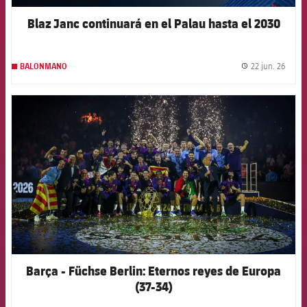
Blaz Janc continuará en el Palau hasta el 2030
22 jun. 26
BALONMANO
label.
FCB Barcelona badge
Barça - Füchse Berlin: Eternos reyes de Europa
(37-34)