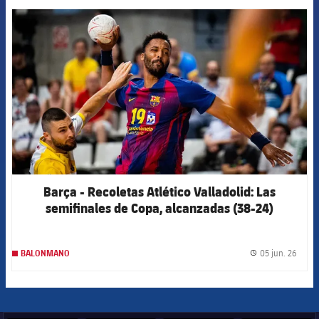
FCB Barcelona badge
Barça - Recoletas Atlético Valladolid: Las
semifinales de Copa, alcanzadas (38-24)
05 jun. 26
BALONMANO
label.