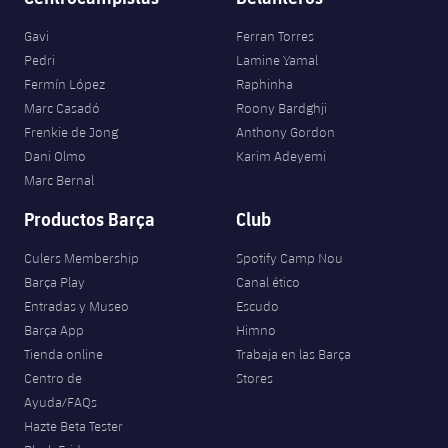
Gavi
Ferran Torres
Pedri
Lamine Yamal
Fermín López
Raphinha
Marc Casadó
Roony Bardghji
Frenkie de Jong
Anthony Gordon
Dani Olmo
Karim Adeyemi
Marc Bernal
Productos Barça
Club
Culers Membership
Spotify Camp Nou
Barça Play
Canal ético
Entradas y Museo
Escudo
Barça App
Himno
Tienda online
Trabaja en las Barça
Centro de
Stores
Ayuda/FAQs
Hazte Beta Tester