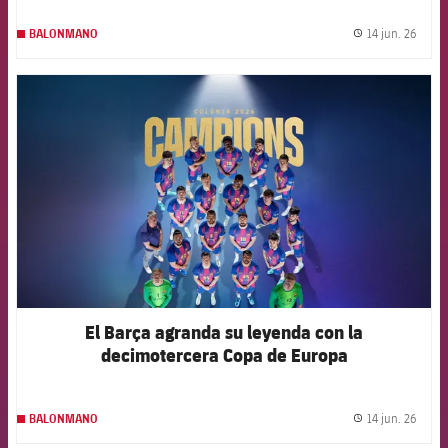
14 jun. 26
BALONMANO
label.
FCB Barcelona badge
El Barça agranda su leyenda con la
decimotercera Copa de Europa
14 jun. 26
BALONMANO
label.