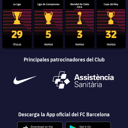
La Liga
Liga de Campeones
Mundial de Clubs
Copa del Rey
FIFA
Trofeo de La Liga
Trofeo de la Liga de Campeones
Trofeo del Mundial de Clube
Copa del 
29
5
3
32
TÍTULOS
TROFEOS
TROFEOS
TROFEOS
Principales patrocinadores del Club
Descarga la App oficial del FC Barcelona