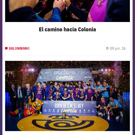
El camino hacia Colonia
09 jun. 26
BALONMANO
label.
FCB Barcelona badge