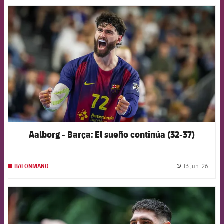
FCB Barcelona badge
Aalborg - Barça: El sueño continúa (32-37)
13 jun. 26
BALONMANO
label.
FCB Barcelona badge