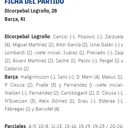
FICHA DEL PARTIDO
Dicorpebal Logroño, 28
Barça, 41
Dicorpebal Logroño
: Cancio (-), Popovic (-), Zarzuela
(4), Miguel Martínez (2), Aitor García (2), Unai Galán (-) y
Lombardi (2) -siete inicial- Juárez (1), Preciado (-), Zaja
(2), Álvaro Martínez (2), Sastre (1), Pestic (-), Pergel (1) y
Cadarso (2)
Barça
: Hallgrímsson (-), Janc (-), D. Mem (4), Makuc (1),
P. Cikusa (2), Frade (3) y Fernández () -siete inicial-
Nielsen (-), Fernández (2), Carlsbogard (2), D. Cikusa (-),
N'Guessan (3), Aleix Gómez (1), Grau (-), Elderaa (-),
Fàbregas (1) y Barrufet (4)
Parciales
: 4-5; 10-8; 11-13; 13-16; 15-19; 19-23 / 20-26;