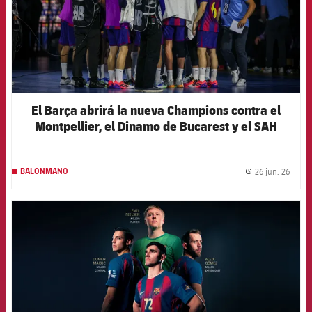
El Barça abrirá la nueva Champions contra el
Montpellier, el Dinamo de Bucarest y el SAH
Aarhus
26 jun. 26
BALONMANO
label.
FCB Barcelona badge