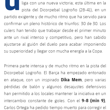
liga con una nueva victoria; esta última en la
pista del Dicorpebal Logroño (28-41), en un
plusicon
más
partido exigente y de mucho ritmo que ha servido para
confirmar un pleno histórico de triunfos: 30 de 30. Los
Instalaciones
culers han tenido que trabajar desde el primer minuto
ante un rival intenso y competitivo, pero han sabido
Spotify Camp Nou
ajustarse al guión del duelo para acabar imponiendo
su superioridad y llegar con mucha energía a la Copa.
Palau Blaugrana
Primera parte intensa y de mucho ritmo en la pista del
Estadi Johan Cruyff
Dicorpebal Logroño. El Barça ha empezado entonado
Dika Mem
en ataque, con un inspirado
, pero varias
Barça Cafe
pérdidas de balón y algunos desajustes defensivos
plusicon
más
han permitido a los locales mantener la iniciativa en un
Ciutat Esportiva
Servicios
9-8 (min 9)
intercambio constante de goles. Con el
,
plusicon
más
Carlos Ortega ha pedido tiempo muerto para corregir el
La Masia