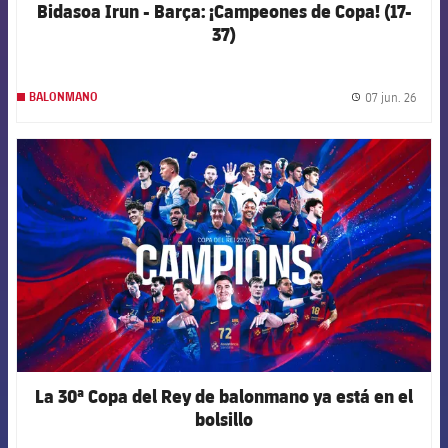
Bidasoa Irun - Barça: ¡Campeones de Copa! (17-
37)
07 jun. 26
BALONMANO
label.
FCB Barcelona badge
La 30ª Copa del Rey de balonmano ya está en el
bolsillo