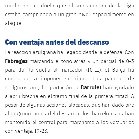
Servicios Médicos
rumbo de un duelo que el subcampeón de la Liga
Acreditaciones
estaba compitiendo a un gran nivel, especialmente en
Accesibilidad
Instalaciones
ataque.
Con ventaja antes del descanso
La reacción azulgrana ha llegado desde la defensa. Con
Fàbregas
marcando el tono atrás y un parcial de 0-3
para dar la vuelta al marcador (10-11), el Barça ha
empezado a imponer su ritmo. Las paradas de
Barrufet
Hallgrímsson y la aportación de
han ayudado
a abrir brecha en el tramo final de la primera mitad. A
pesar de algunas acciones alocadas, que han dado aire
al Logroño antes del descanso, los barcelonistas han
mantenido el control para marcharse a los vestuarios
con ventaja: 19-23.