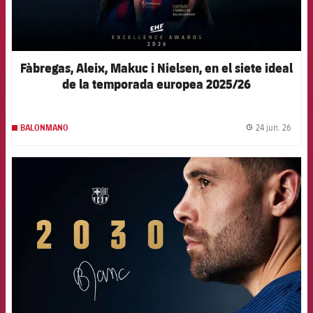
Fàbregas, Aleix, Makuc i Nielsen, en el siete ideal
de la temporada europea 2025/26
24 jun. 26
BALONMANO
label.
FCB Barcelona badge