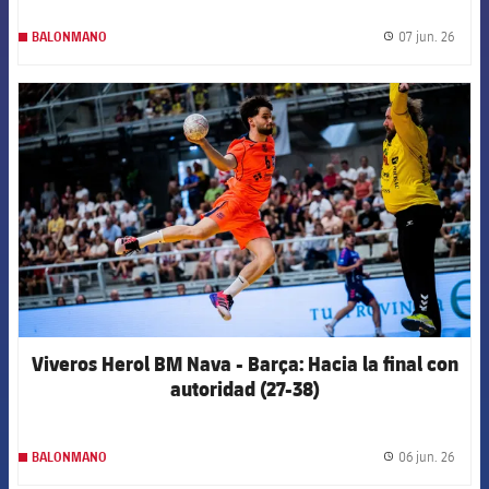
07 jun. 26
BALONMANO
label.
FCB Barcelona badge
Viveros Herol BM Nava - Barça: Hacia la final con
autoridad (27-38)
06 jun. 26
BALONMANO
label.