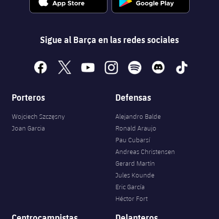
Sigue al Barça en las redes sociales
facebook
x
youtube
instagram
spotify
discord
tiktok
Porteros
Defensas
Wojciech Szczęsny
Alejandro Balde
Joan Garcia
Ronald Araujo
Pau Cubarsí
Andreas Christensen
Gerard Martín
Jules Kounde
Eric García
Héctor Fort
Centrocampistas
Delanteros