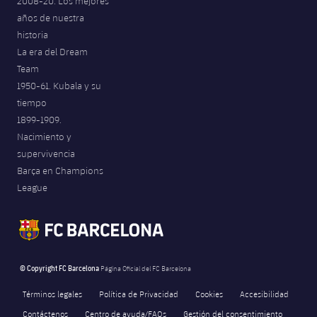
2008-20. Los mejores
años de nuestra
historia
La era del Dream
Team
1950-61. Kubala y su
tiempo
1899-1909.
Nacimiento y
supervivencia
Barça en Champions
League
© Copyright FC Barcelona
Página Oficial del FC Barcelona
Términos legales
Política de Privacidad
Cookies
Accesibilidad
Contáctenos
Centro de ayuda/FAQs
Gestión del consentimiento