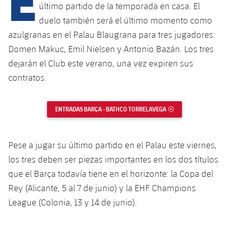
último partido de la temporada en casa. El
duelo también será el último momento como
plusicon
más
azulgranas en el Palau Blaugrana para tres jugadores:
Domen Makuc, Emil Nielsen y Antonio Bazán. Los tres
Instalaciones
dejarán el Club este verano, una vez expiren sus
contratos.
Spotify Camp Nou
ENTRADAS BARÇA - BATHCO TORRELAVEGA
ENLACE EXTERNO
Palau Blaugrana
Estadi Johan Cruyff
Pese a jugar su último partido en el Palau este viernes,
los tres deben ser piezas importantes en los dos títulos
Barça Cafe
que el Barça todavía tiene en el horizonte: la Copa del
plusicon
más
Rey (Alicante, 5 al 7 de junio) y la EHF Champions
Ciutat Esportiva
League (Colonia, 13 y 14 de junio).
Servicios
plusicon
más
La Masia