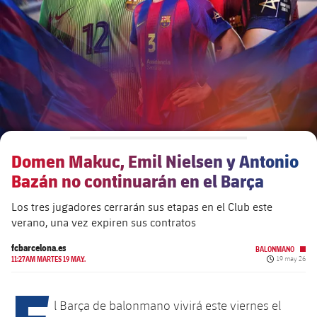
plusicon
más
Junta Directiva
plusicon
más
Estructura ejecutiva
Barça Academy
plusicon
más
Organigramas
Más que un club
chevron-right
label.aria.chevronright
Domen Makuc, Emil Nielsen y Antonio
Década a década
Bazán no continuarán en el Barça
Órganos
Masia 360
chevron-right
label.aria.chevronright
Presidentes
Los tres jugadores cerrarán sus etapas en el Club este
verano, una vez expiren sus contratos
Documents
La Masia
chevron-right
label.aria.chevronright
Jugadores de leyenda
fcbarcelona.es
BALONMANO
Fecha de pub
11:27AM MARTES 19 MAY.
19 may 26
Comisiones y órganos
Entrenadores
chevron-right
label.aria.chevronright
E
l Barça de balonmano vivirá este viernes el
Centro de documentación