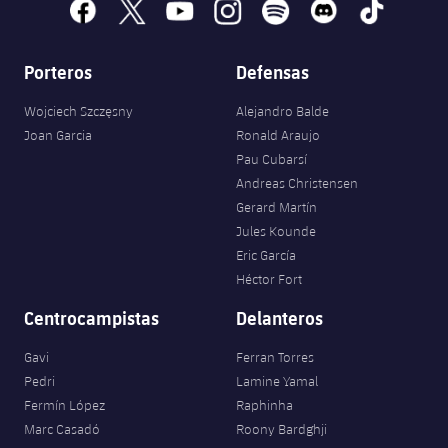
facebook
x
youtube
instagram
spotify
discord
tiktok
Porteros
Defensas
Wojciech Szczęsny
Alejandro Balde
Joan Garcia
Ronald Araujo
Pau Cubarsí
Andreas Christensen
Gerard Martín
Jules Kounde
Eric García
Héctor Fort
Centrocampistas
Delanteros
Gavi
Ferran Torres
Pedri
Lamine Yamal
Fermín López
Raphinha
Marc Casadó
Roony Bardghji