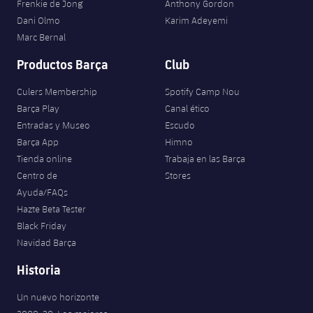
Frenkie de Jong
Anthony Gordon
Dani Olmo
Karim Adeyemi
Marc Bernal
Productos Barça
Club
Culers Membership
Spotify Camp Nou
Barça Play
Canal ético
Entradas y Museo
Escudo
Barça App
Himno
Tienda online
Trabaja en las Barça
Centro de
Stores
Ayuda/FAQs
Hazte Beta Tester
Black Friday
Navidad Barça
Historia
Un nuevo horizonte