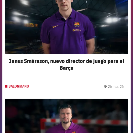
Janus Smárason, nuevo director de juego para el
Barça
26 mar. 26
BALONMANO
label.
FCB Barcelona badge