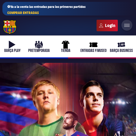
⚽Ya a la venta las entradas para los primeros partidos
COMPRAR ENTRADAS
FC Barcelona club badge
b-play
culers-ball
uniform
ticket-full
ticket-v
BARÇA PLAY
PRETEMPORADA
TIENDA
ENTRADAS Y MUSEO
BARÇA BUSINESS