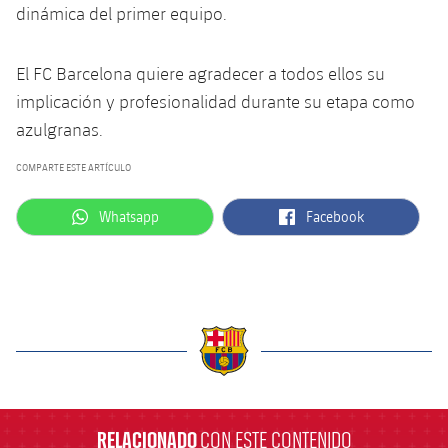
dinámica del primer equipo.
El FC Barcelona quiere agradecer a todos ellos su
implicación y profesionalidad durante su etapa como
azulgranas.
COMPARTE ESTE ARTÍCULO
label.aria.whatsapp
label.aria.facebook
Whatsapp
Facebook
label.aria.barcelona
RELACIONADO
CON ESTE CONTENIDO