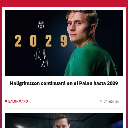
FCB Barcelona badge
Hallgrímsson continuará en el Palau hasta 2029
04 ago. 26
BALONMANO
label.
FCB Barcelona badge