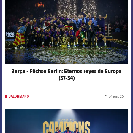
Barça - Füchse Berlin: Eternos reyes de Europa
(37-34)
14 jun. 26
BALONMANO
label.
FCB Barcelona badge