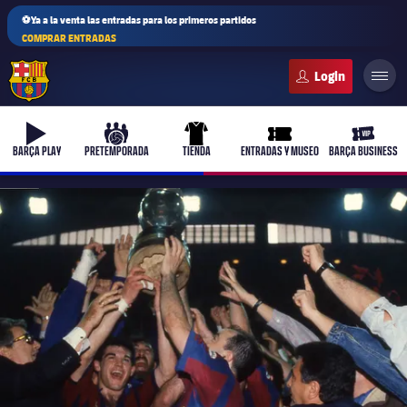
⚽Ya a la venta las entradas para los primeros partidos
COMPRAR ENTRADAS
FC Barcelona club badge
b-play
culers-ball
uniform
ticket-full
ticket-v
BARÇA PLAY
PRETEMPORADA
TIENDA
ENTRADAS Y MUSEO
BARÇA BUSINESS