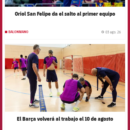
Oriol San Felipe da el salto al primer equipo
03 ago. 26
BALONMANO
label.
FCB Barcelona badge
El Barça volverá al trabajo el 10 de agosto