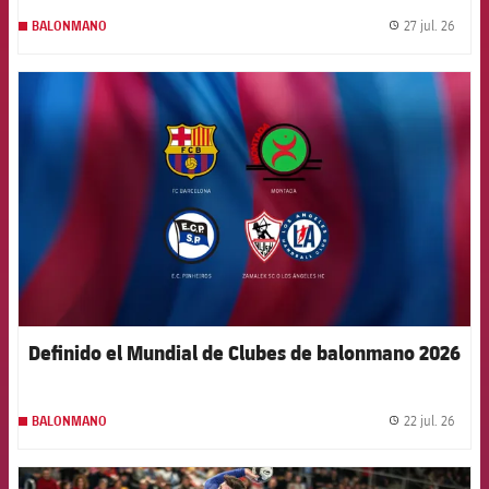
27 jul. 26
BALONMANO
label.
FCB Barcelona badge
Definido el Mundial de Clubes de balonmano 2026
22 jul. 26
BALONMANO
label.
FCB Barcelona badge