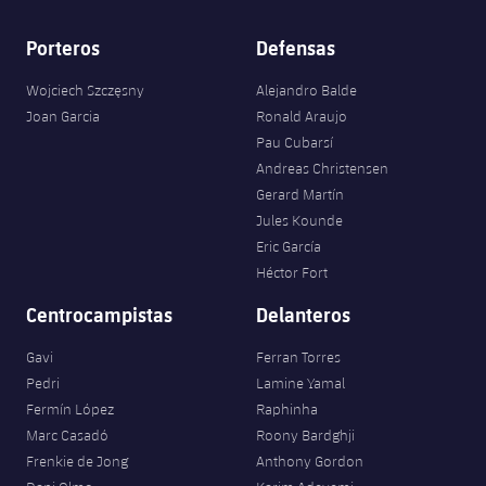
Porteros
Defensas
Wojciech Szczęsny
Alejandro Balde
Joan Garcia
Ronald Araujo
Pau Cubarsí
Andreas Christensen
Gerard Martín
Jules Kounde
Eric García
Héctor Fort
Centrocampistas
Delanteros
Gavi
Ferran Torres
Pedri
Lamine Yamal
Fermín López
Raphinha
Marc Casadó
Roony Bardghji
Frenkie de Jong
Anthony Gordon