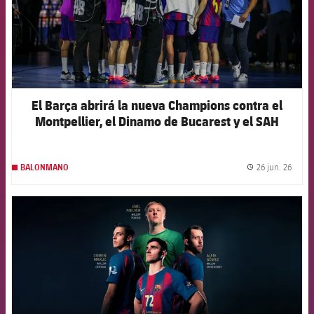
El Barça abrirá la nueva Champions contra el
Montpellier, el Dinamo de Bucarest y el SAH
Aarhus
26 jun. 26
BALONMANO
label.
FCB Barcelona badge