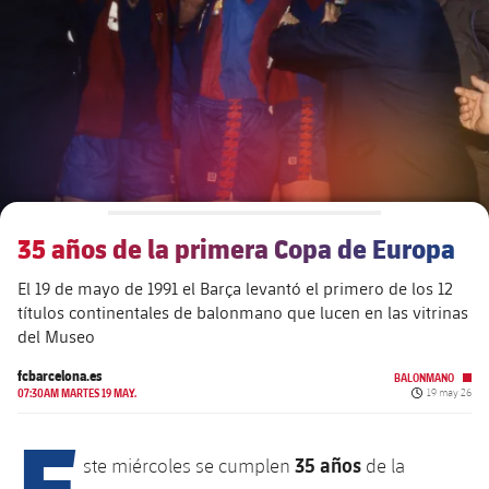
plusicon
más
Junta Directiva
plusicon
más
Estructura ejecutiva
Barça Academy
plusicon
más
Organigramas
Más que un club
chevron-right
label.aria.chevronright
35 años de la primera Copa de Europa
Década a década
El 19 de mayo de 1991 el Barça levantó el primero de los 12
Órganos
Masia 360
chevron-right
label.aria.chevronright
Presidentes
títulos continentales de balonmano que lucen en las vitrinas
del Museo
Documents
La Masia
chevron-right
label.aria.chevronright
Jugadores de leyenda
fcbarcelona.es
BALONMANO
Fecha de pub
07:30AM MARTES 19 MAY.
19 may 26
Comisiones y órganos
E
Entrenadores
chevron-right
label.aria.chevronright
35 años
ste miércoles se cumplen
de la
Centro de documentación