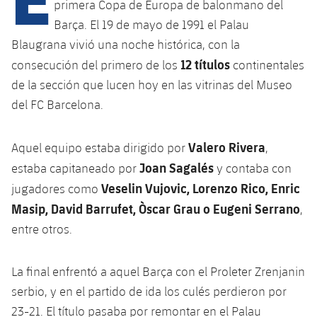
primera Copa de Europa de balonmano del
Barça. El 19 de mayo de 1991 el Palau
Blaugrana vivió una noche histórica, con la
plusicon
más
12 títulos
consecución del primero de los
continentales
Instalaciones
de la sección que lucen hoy en las vitrinas del Museo
del FC Barcelona.
Spotify Camp Nou
Valero Rivera
Aquel equipo estaba dirigido por
,
Palau Blaugrana
Joan Sagalés
estaba capitaneado por
y contaba con
Veselin Vujovic, Lorenzo Rico, Enric
jugadores como
Estadi Johan Cruyff
Masip, David Barrufet, Òscar Grau o Eugeni Serrano
,
entre otros.
Barça Cafe
plusicon
más
La final enfrentó a aquel Barça con el Proleter Zrenjanin
Ciutat Esportiva
Servicios
serbio, y en el partido de ida los culés perdieron por
plusicon
más
23-21. El título pasaba por remontar en el Palau
La Masia