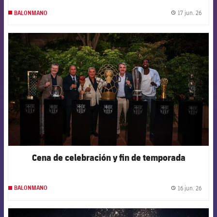
17 jun. 26
BALONMANO
label.
FCB Barcelona badge
Cena de celebración y fin de temporada
16 jun. 26
BALONMANO
label.
FCB Barcelona badge