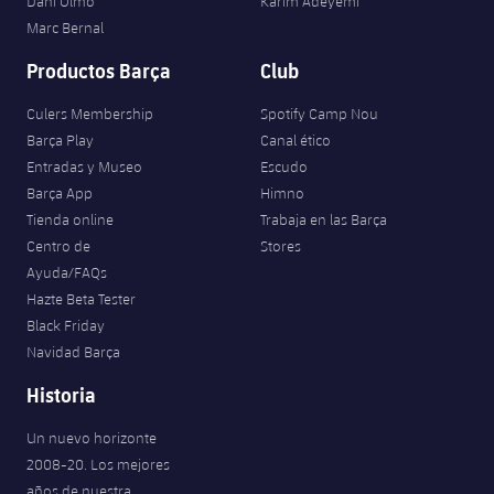
Dani Olmo
Karim Adeyemi
Marc Bernal
Productos Barça
Club
Culers Membership
Spotify Camp Nou
Barça Play
Canal ético
Entradas y Museo
Escudo
Barça App
Himno
Tienda online
Trabaja en las Barça
Centro de
Stores
Ayuda/FAQs
Hazte Beta Tester
Black Friday
Navidad Barça
Historia
Un nuevo horizonte
2008-20. Los mejores
años de nuestra