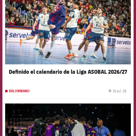
Definido el calendario de la Liga ASOBAL 2026/27
16 jul. 26
BALONMANO
label.
FCB Barcelona badge