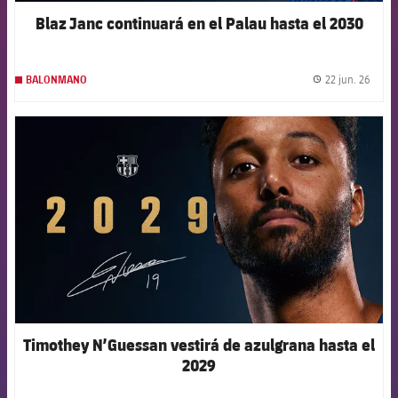
Blaz Janc continuará en el Palau hasta el 2030
22 jun. 26
BALONMANO
label.
FCB Barcelona badge
Timothey N’Guessan vestirá de azulgrana hasta el
2029