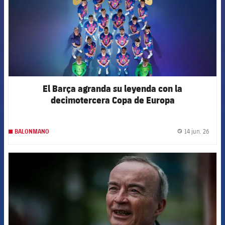
El Barça agranda su leyenda con la
decimotercera Copa de Europa
14 jun. 26
BALONMANO
label.
FCB Barcelona badge