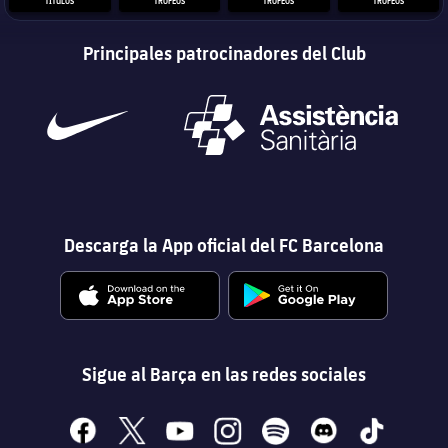
TÍTULOS
TROFEOS
TROFEOS
TROFEOS
Principales patrocinadores del Club
Descarga la App oficial del FC Barcelona
Sigue al Barça en las redes sociales
facebook
x
youtube
instagram
spotify
discord
tiktok