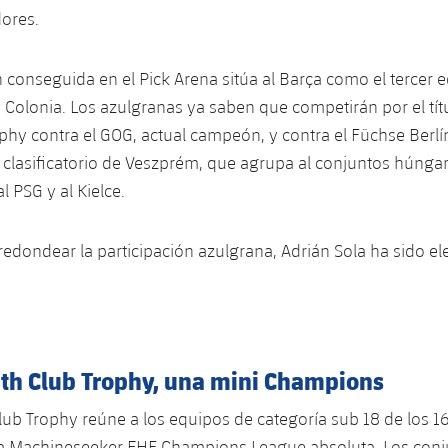
ores.
ón conseguida en el Pick Arena sitúa al Barça como el tercer 
Colonia. Los azulgranas ya saben que competirán por el tít
phy contra el GOG, actual campeón, y contra el Füchse Berlín
el clasificatorio de Veszprém, que agrupa al conjuntos húngar
 PSG y al Kielce.
edondear la participación azulgrana, Adrián Sola ha sido e
uth Club Trophy, una mini Champions
lub Trophy reúne a los equipos de categoría sub 18 de los 1
 la Machineseeker EHF Champions League absoluta. Los con