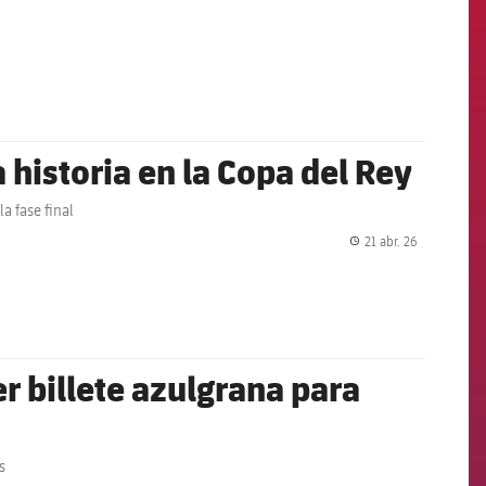
a historia en la Copa del Rey
la fase final
21 abr. 26
label.share.
r billete azulgrana para
s