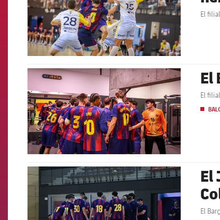
El fili
El 
FCB Barcelona badge
El fili
BAL
El
FCB Barcelona badge
Co
El Bar