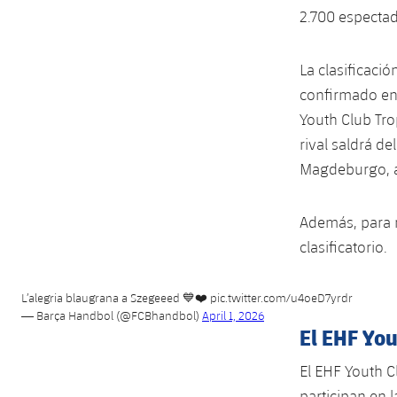
2.700 espectad
La clasificaci
confirmado en 
Youth Club Tro
rival saldrá d
Magdeburgo, al
Además, para r
clasificatorio.
L’alegria blaugrana a Szegeeed 💙❤️
pic.twitter.com/u4oeD7yrdr
— Barça Handbol (@FCBhandbol)
April 1, 2026
El EHF Yo
El EHF Youth C
participan en