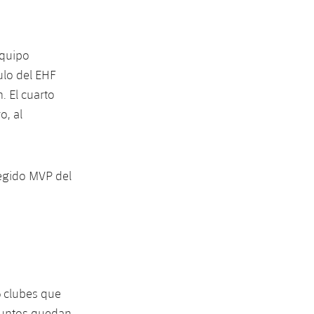
equipo
ulo del EHF
. El cuarto
o, al
legido MVP del
6 clubes que
juntos quedan