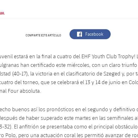
BR.
label.aria.facebook
Facebook
COMPARTE ESTE ARTÍCULO
Juvenil estará en la final a cuatro del EHF Youth Club Trophy!
ulgranas han certificado este miércoles, con un claro triunfo
stad (40-17), la victoria en el clasificatorio de Szeged y, por t
 cuatro del torneo, que se celebrará el 13 y 14 de junio en Col
inal Four absoluta.
hecho buenos así los pronósticos en el segundo y definitivo 
, después de haber superado este martes en las semifinales 
3-32). El anfitrión se presentaba como el principal obstáculo
ro Polo, pero una actuación coral les permitió avanzar de ro