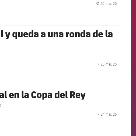
30 mar. 26
label.share.
l y queda a una ronda de la
25 mar. 26
label.share.
al en la Copa del Rey
a
24 mar. 26
label.share.