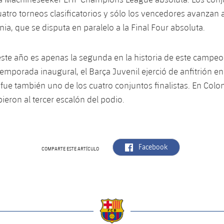
atro torneos clasificatorios y sólo los vencedores avanzan a 
ia, que se disputa en paralelo a la Final Four absoluta.
este año es apenas la segunda en la historia de este campeo
temporada inaugural, el Barça Juvenil ejerció de anfitrión en 
y fue también uno de los cuatro conjuntos finalistas. En Colon
ieron al tercer escalón del podio.
label.aria.facebook
Facebook
COMPARTE ESTE ARTÍCULO