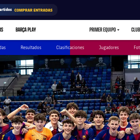
artidos
COMPRAR ENTRADAS
RS
BARÇA PLAY
PRIMER EQUIPO
CLUB
LABEL.ARIA.CARETD
das
Resultados
Clasificaciones
Jugadores
Fot