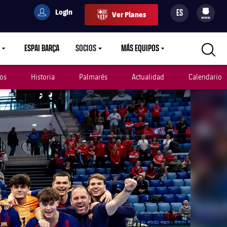
Login
ES
Ver Planes
filled-badge
user
Culers
www
ESPAI BARÇA
SOCIOS
MÁS EQUIPOS
OWN
LABEL.ARIA.CARETDOWN
LABEL.ARIA.CARETDOWN
LABEL.ARIA.CARETDOWN
os
Historia
Palmarés
Actualidad
Calendario