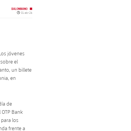
BALONMANO
Fecha de publicación
01 abr 26
 Los jóvenes
 sobre el
anto, un billete
onia, en
día de
al OTP Bank
 para los
nda frente a