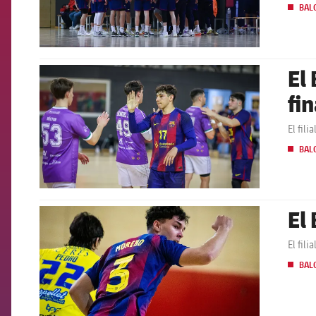
BAL
El
FCB Barcelona badge
fi
El fil
BAL
El
FCB Barcelona badge
El fil
BAL