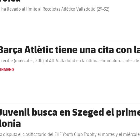
al ha llevado al límite al Recoletas Atlético Valladolid (29-32)
Barça Atlètic tiene una cita con l
al recibe (miércoles, 20h) al Atl. Valladolid en la última eliminatoria antes de 
ONMANO
 Juvenil busca en Szeged el prime
lonia
ça disputa el clasificatorio del EHF Youth Club Trophy el martes y el miércole