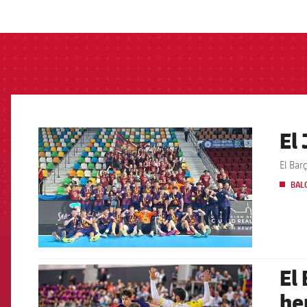
label.aria.barcelon
El
FCB Barcelona badge
El Bar
BAL
El
FCB Barcelona badge
he