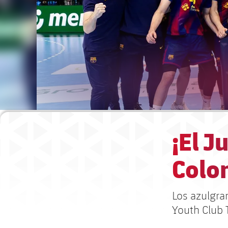
¡El J
Colon
Los azulgran
Youth Club 