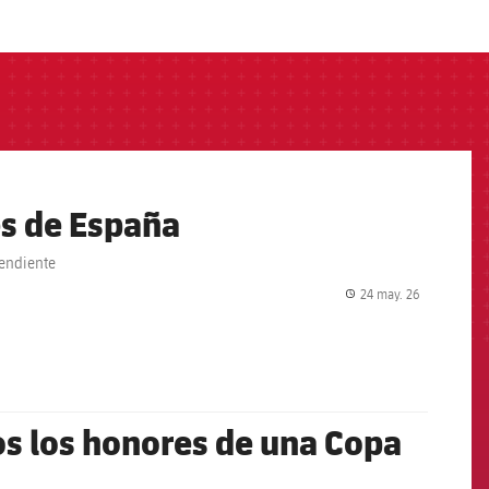
es de España
pendiente
24 may. 26
label.share.
dos los honores de una Copa