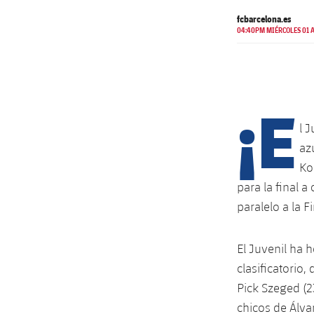
fcbarcelona.es
04:40PM MIÉRCOLES 01 A
¡E
l 
az
Kol
para la final a
paralelo a la F
El Juvenil ha 
clasificatorio
Pick Szeged (2
chicos de Álva