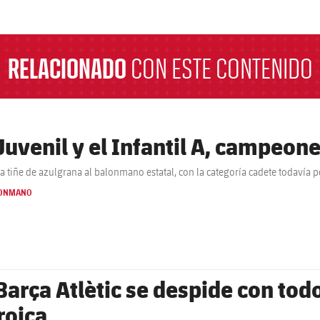
a
RELACIONADO
CON ESTE CONTENIDO
 Juvenil y el Infantil A, campeon
ça tiñe de azulgrana al balonmano estatal, con la categoría cadete todavía 
ONMANO
 Barça Atlètic se despide con to
roica