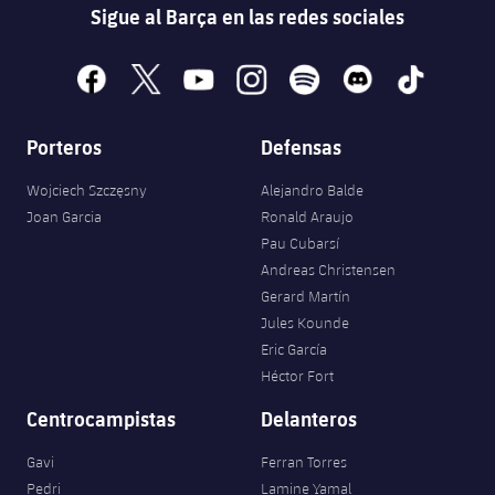
Sigue al Barça en las redes sociales
facebook
x
youtube
instagram
spotify
discord
tiktok
Porteros
Defensas
Wojciech Szczęsny
Alejandro Balde
Joan Garcia
Ronald Araujo
Pau Cubarsí
Andreas Christensen
Gerard Martín
Jules Kounde
Eric García
Héctor Fort
Centrocampistas
Delanteros
Gavi
Ferran Torres
Pedri
Lamine Yamal