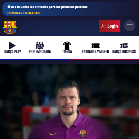
⚽Ya a la venta las entradas para los primeros partidos
COMPRAR ENTRADAS
FC Barcelona club badge
b-play
culers-ball
uniform
ticket-full
ticket-v
BARÇA PLAY
PRETEMPORADA
TIENDA
ENTRADAS Y MUSEO
BARÇA BUSINESS