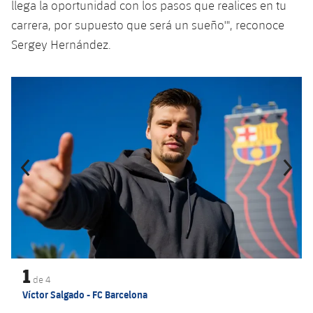
llega la oportunidad con los pasos que realices en tu
carrera, por supuesto que será un sueño'", reconoce
Sergey Hernández.
Anterior
label.aria.chevronleft
Siguiente
label.aria.
1
de
4
Víctor Salgado - FC Barcelona