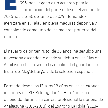
1995) han llegado a un acuerdo para la
incorporación del portero desde el verano de
plusicon
más
2026 hasta el 30 de junio de 2029. Hernández
aterrizará en el Palau en plena madurez deportiva y
Instalaciones
consolidado como uno de los mejores porteros del
mundo.
Spotify Camp Nou
El navarro de origen ruso, de 30 años, ha seguido una
Palau Blaugrana
trayectoria ascendente desde su debut en las filas del
Anaitasuna hasta ser en la actualidad el guardameta
Estadi Johan Cruyff
titular del Magdeburgo y de la selección española.
Barça Cafe
plusicon
más
Formado desde los 13 a los 18 años en las categorías
inferiores del KIF Kolding danés, Hernández ha
Ciutat Esportiva
Servicios
defendido durante su carrera profesional la portería de
plusicon
más
Anaitasuna (2015-2018), del Logroño La Rioja (2018-
La Masia