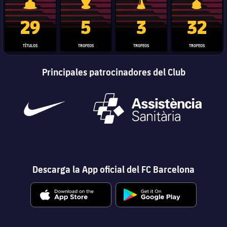
Trofeo de La Liga
Trofeo de la Liga de Campeones
Trofeo del Mundial de Clube
Copa del 
29
5
3
32
TÍTULOS
TROFEOS
TROFEOS
TROFEOS
Principales patrocinadores del Club
Descarga la App oficial del FC Barcelona