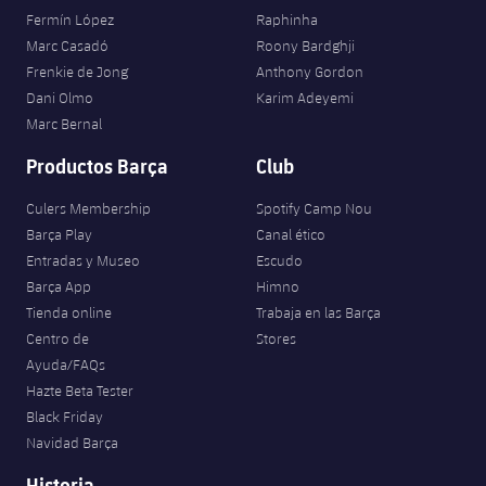
Fermín López
Raphinha
Marc Casadó
Roony Bardghji
Frenkie de Jong
Anthony Gordon
Dani Olmo
Karim Adeyemi
Marc Bernal
Productos Barça
Club
Culers Membership
Spotify Camp Nou
Barça Play
Canal ético
Entradas y Museo
Escudo
Barça App
Himno
Tienda online
Trabaja en las Barça
Centro de
Stores
Ayuda/FAQs
Hazte Beta Tester
Black Friday
Navidad Barça
Historia