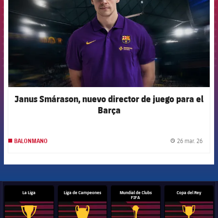
Janus Smárason, nuevo director de juego para el
Barça
26 mar. 26
BALONMANO
label.
La Liga
Liga de Campeones
Mundial de Clubs
Copa del Rey
FIFA