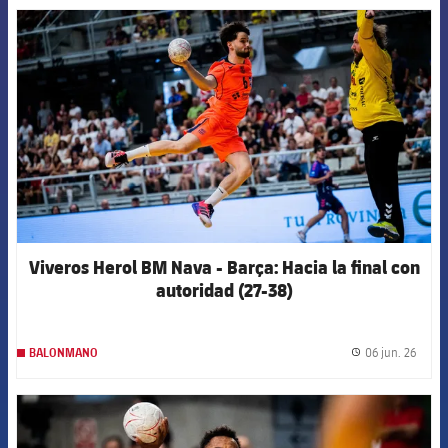
FCB Barcelona badge
Viveros Herol BM Nava - Barça: Hacia la final con
autoridad (27-38)
06 jun. 26
BALONMANO
label.
FCB Barcelona badge