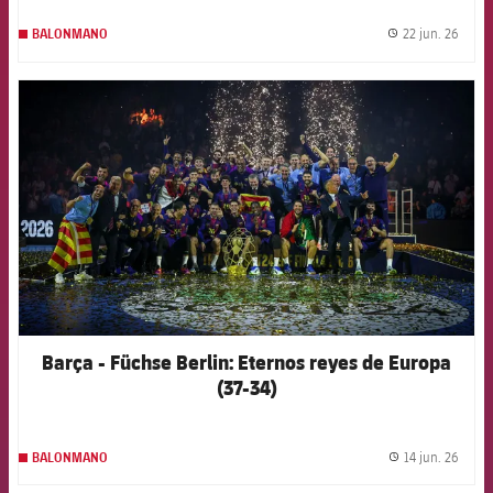
22 jun. 26
BALONMANO
label.
FCB Barcelona badge
Barça - Füchse Berlin: Eternos reyes de Europa
(37-34)
14 jun. 26
BALONMANO
label.