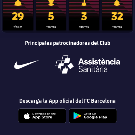
Trofeo de La Liga
Trofeo de la Liga de Campeones
Trofeo del Mundial de Clube
Copa del 
29
5
3
32
TÍTULOS
TROFEOS
TROFEOS
TROFEOS
Principales patrocinadores del Club
Descarga la App oficial del FC Barcelona