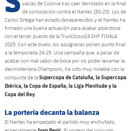
vacías de Colonia tras caer derrotado en la final
de consolación contra el Nantes (30-25). Los de
plusicon
más
Carlos Ortega han estado desaparecidos y el Nantes ha
firmado una buena actuación para acabar alzándose
Instalaciones
con el tercer puesto de la TruckScout24 EHF FINAL4
2025. Con este duelo, los azulgranas ponen punto final
Spotify Camp Nou
a la temporada 24-25. Una campaña que, a pesar de
acabar con mal sabor de boca por no poder levantar la
Palau Blaugrana
decimotercera Champions, ha sido muy notable con la
Supercopa de Cataluña, la Supercopa
conquista de la
Estadi Johan Cruyff
Ibérica, la Copa de España, la Liga Plenitude y la
Copa del Rey
.
Barça Cafe
plusicon
más
La portería decanta la balanza
Ciutat Esportiva
Servicios
plusicon
más
El Nantes ha empezado el partido muy enchufado,
La Masia
Ivan Pesic
especialmente
. El portero del conjunto