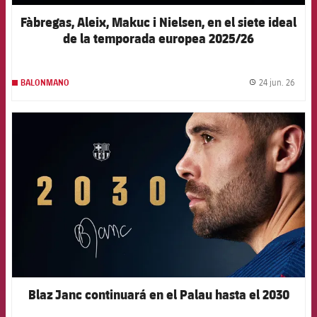
Fàbregas, Aleix, Makuc i Nielsen, en el siete ideal
de la temporada europea 2025/26
24 jun. 26
BALONMANO
label.
FCB Barcelona badge
Blaz Janc continuará en el Palau hasta el 2030