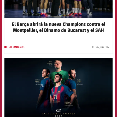
El Barça abrirá la nueva Champions contra el
Montpellier, el Dinamo de Bucarest y el SAH
Aarhus
26 jun. 26
BALONMANO
label.
FCB Barcelona badge