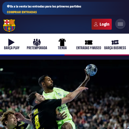
⚽Ya a la venta las entradas para los primeros partidos
COMPRAR ENTRADAS
FC Barcelona club badge
b-play
culers-ball
uniform
ticket-full
ticket-v
BARÇA PLAY
PRETEMPORADA
TIENDA
ENTRADAS Y MUSEO
BARÇA BUSINESS