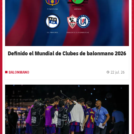
Definido el Mundial de Clubes de balonmano 2026
22 jul. 26
BALONMANO
label.
FCB Barcelona badge