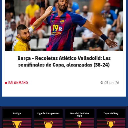
Barça - Recoletas Atlético Valladolid: Las
semifinales de Copa, alcanzadas (38-24)
05 jun. 26
BALONMANO
label.
La Liga
Liga de Campeones
Mundial de Clubs
Copa del Rey
FIFA