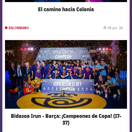
El camino hacia Colonia
09 jun. 26
BALONMANO
label.
FCB Barcelona badge
Bidasoa Irun - Barça: ¡Campeones de Copa! (17-
37)