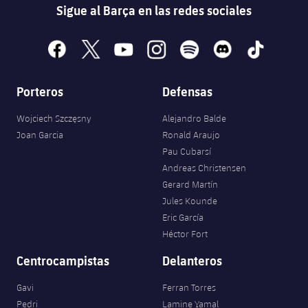
Sigue al Barça en las redes sociales
facebook
x
youtube
instagram
spotify
discord
tiktok
Porteros
Defensas
Wojciech Szczęsny
Alejandro Balde
Joan Garcia
Ronald Araujo
Pau Cubarsí
Andreas Christensen
Gerard Martín
Jules Kounde
Eric García
Héctor Fort
Centrocampistas
Delanteros
Gavi
Ferran Torres
Pedri
Lamine Yamal