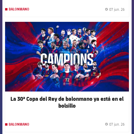
07 jun. 26
BALONMANO
label.
FCB Barcelona badge
La 30ª Copa del Rey de balonmano ya está en el
bolsillo
07 jun. 26
BALONMANO
label.