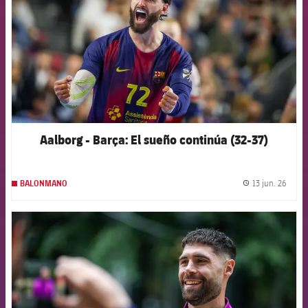
Aalborg - Barça: El sueño continúa (32-37)
13 jun. 26
BALONMANO
label.
FCB Barcelona badge