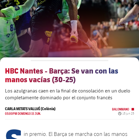
plusicon
más
Junta Directiva
plusicon
más
Estructura ejecutiva
Barça Academy
plusicon
más
Organigramas
Más que un club
chevron-right
label.aria.chevronright
HBC Nantes - Barça: Se van con las
Década a década
manos vacías (30-25)
Órganos
Masia 360
chevron-right
label.aria.chevronright
Presidentes
Los azulgranas caen en la final de consolación en un duelo
completamente dominado por el conjunto francés
Documents
La Masia
chevron-right
label.aria.chevronright
Jugadores de leyenda
CARLA MITATS VALLVÉ (Colònia)
BALONMANO
Fecha de pu
03:00PM DOMINGO 15 JUN.
15 jun 25
Comisiones y órganos
Entrenadores
chevron-right
label.aria.chevronright
S
in premio. El Barça se marcha con las manos
Centro de documentación