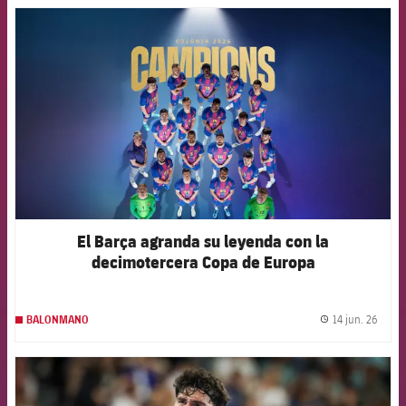
FCB Barcelona badge
El Barça agranda su leyenda con la
decimotercera Copa de Europa
14 jun. 26
BALONMANO
label.
FCB Barcelona badge