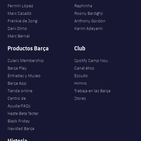
Fermín López
Raphinha
Marc Casadó
Roony Bardghji
Frenkie de Jong
Anthony Gordon
Dani Olmo
Karim Adeyemi
Marc Bernal
Productos Barça
Club
Culers Membership
Spotify Camp Nou
Barça Play
Canal ético
Entradas y Museo
Escudo
Barça App
Himno
Tienda online
Trabaja en las Barça
Centro de
Stores
Ayuda/FAQs
Hazte Beta Tester
Black Friday
Navidad Barça
Historia