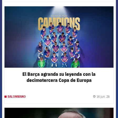
FCB Barcelona badge
El Barça agranda su leyenda con la
decimotercera Copa de Europa
14 jun. 26
BALONMANO
label.
FCB Barcelona badge