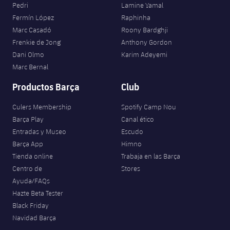
Pedri
Lamine Yamal
Fermín López
Raphinha
Marc Casadó
Roony Bardghji
Frenkie de Jong
Anthony Gordon
Dani Olmo
Karim Adeyemi
Marc Bernal
Productos Barça
Club
Culers Membership
Spotify Camp Nou
Barça Play
Canal ético
Entradas y Museo
Escudo
Barça App
Himno
Tienda online
Trabaja en las Barça
Centro de
Stores
Ayuda/FAQs
Hazte Beta Tester
Black Friday
Navidad Barça