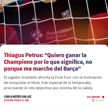
plusicon
más
Junta Directiva
plusicon
más
Estructura ejecutiva
Barça Academy
plusicon
más
Organigramas
Más que un club
chevron-right
label.aria.chevronright
Thiagus Petrus: "Quiero ganar la
Década a década
Champions por lo que significa, no
Órganos
Masia 360
chevron-right
label.aria.chevronright
porque me marche del Barça"
Presidentes
El jugador brasileño afronta la Final Four con la motivación
Documents
La Masia
chevron-right
label.aria.chevronright
Jugadores de leyenda
de conquistar el título más especial de la temporada,
priorizando el reto deportivo por encima de su salida
Comisiones y órganos
Entrenadores
chevron-right
label.aria.chevronright
CARLA MITATS VALLVÉ
BALONMANO
Fecha de pu
10:00AM JUEVES 12 JUN.
12 jun 25
Centro de documentación