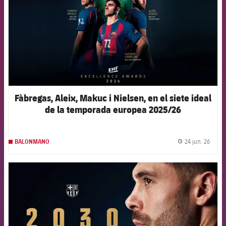
Fàbregas, Aleix, Makuc i Nielsen, en el siete ideal
de la temporada europea 2025/26
24 jun. 26
BALONMANO
label.
FCB Barcelona badge