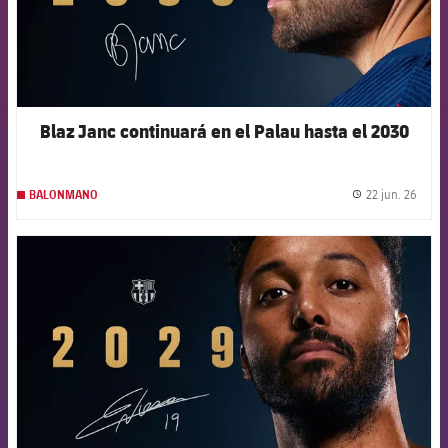
Blaz Janc continuará en el Palau hasta el 2030
22 jun. 26
BALONMANO
label.
FCB Barcelona badge