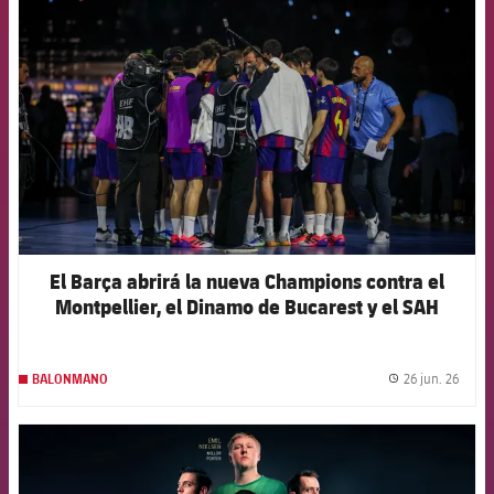
FCB Barcelona badge
El Barça abrirá la nueva Champions contra el
Montpellier, el Dinamo de Bucarest y el SAH
Aarhus
26 jun. 26
BALONMANO
label.
FCB Barcelona badge