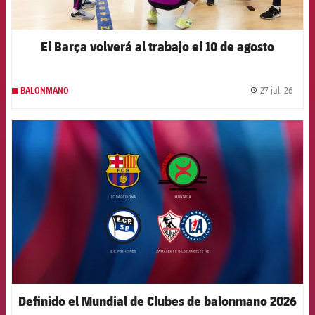
El Barça volverá al trabajo el 10 de agosto
27 jul. 26
BALONMANO
label.
FCB Barcelona badge
Definido el Mundial de Clubes de balonmano 2026