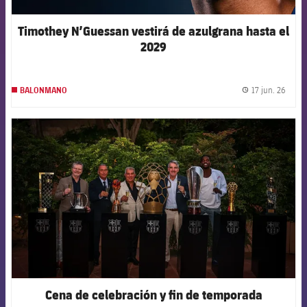
Timothey N’Guessan vestirá de azulgrana hasta el
2029
17 jun. 26
BALONMANO
label.
FCB Barcelona badge
Cena de celebración y fin de temporada