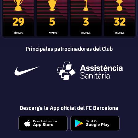
Trofeo de La Liga
Trofeo de la Liga de Campeones
Trofeo del Mundial de Clube
Copa del 
29
5
3
32
TÍTULOS
TROFEOS
TROFEOS
TROFEOS
Principales patrocinadores del Club
Descarga la App oficial del FC Barcelona