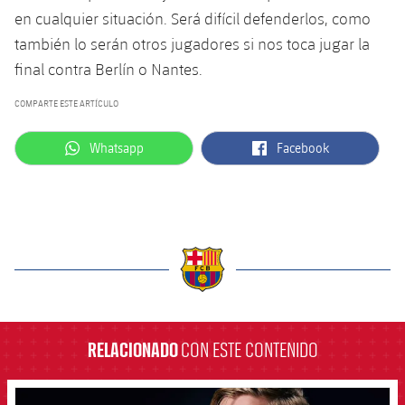
en cualquier situación. Será difícil defenderlos, como
también lo serán otros jugadores si nos toca jugar la
final contra Berlín o Nantes.
COMPARTE ESTE ARTÍCULO
label.aria.whatsapp
label.aria.facebook
Whatsapp
Facebook
label.aria.barcelona
RELACIONADO
CON ESTE CONTENIDO
FCB Barcelona badge