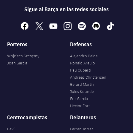
Sigue al Barça en las redes sociales
facebook
x
youtube
instagram
spotify
discord
tiktok
Porteros
Defensas
Wojciech Szczęsny
Alejandro Balde
Joan Garcia
Ronald Araujo
Pau Cubarsí
Andreas Christensen
Gerard Martín
Jules Kounde
Eric García
Héctor Fort
Centrocampistas
Delanteros
Gavi
Ferran Torres