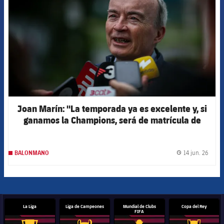
Joan Marín: "La temporada ya es excelente y, si
ganamos la Champions, será de matrícula de
honor"
14 jun. 26
BALONMANO
label.
La Liga
Liga de Campeones
Mundial de Clubs
Copa del Rey
FIFA