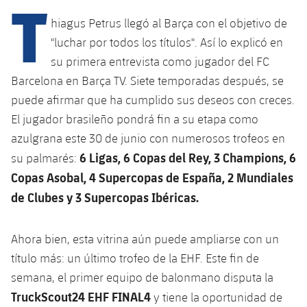
T
hiagus Petrus llegó al Barça con el objetivo de
"luchar por todos los títulos". Así lo explicó en
plusicon
más
su primera entrevista como jugador del FC
Barcelona en Barça TV. Siete temporadas después, se
Instalaciones
puede afirmar que ha cumplido sus deseos con creces.
Spotify Camp Nou
El jugador brasileño pondrá fin a su etapa como
azulgrana este 30 de junio con numerosos trofeos en
Palau Blaugrana
6 Ligas, 6 Copas del Rey, 3 Champions, 6
su palmarés:
Copas Asobal, 4 Supercopas de España, 2 Mundiales
Estadi Johan Cruyff
de Clubes y 3 Supercopas Ibéricas.
Barça Cafe
Ahora bien, esta vitrina aún puede ampliarse con un
plusicon
más
título más: un último trofeo de la EHF. Este fin de
Ciutat Esportiva
Servicios
semana, el primer equipo de balonmano disputa la
plusicon
más
TruckScout24 EHF FINAL4
y tiene la oportunidad de
La Masia