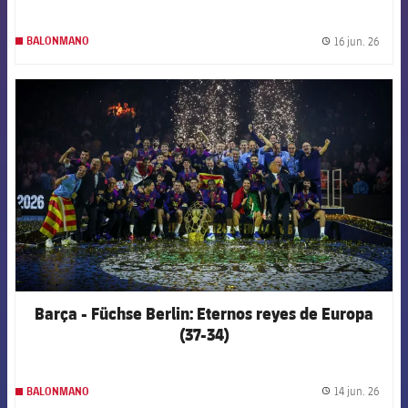
16 jun. 26
BALONMANO
label.
FCB Barcelona badge
Barça - Füchse Berlin: Eternos reyes de Europa
(37-34)
14 jun. 26
BALONMANO
label.