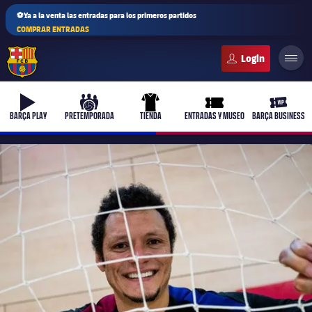
⚽Ya a la venta las entradas para los primeros partidos
COMPRAR ENTRADAS
FC Barcelona club badge
b-play
culers-ball
uniform
ticket-full
ticket-v
BARÇA PLAY
PRETEMPORADA
TIENDA
ENTRADAS Y MUSEO
BARÇA BUSINESS