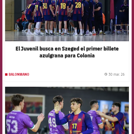
El Juvenil busca en Szeged el primer billete
azulgrana para Colonia
30 mar. 26
BALONMANO
label.
FCB Barcelona badge