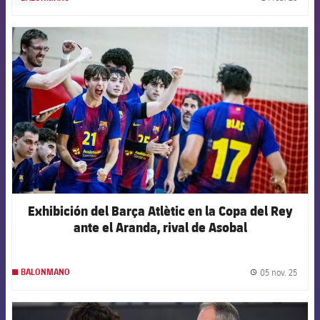
label.
FCB Barcelona badge
Exhibición del Barça Atlètic en la Copa del Rey
ante el Aranda, rival de Asobal
05 nov. 25
BALONMANO
label.
FCB Barcelona badge