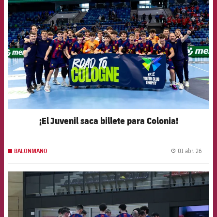
FCB Barcelona badge
¡El Juvenil saca billete para Colonia!
01 abr. 26
BALONMANO
label.
FCB Barcelona badge