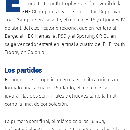
torneo EHF Youth Trophy, versión juvenil de la
EHF Champions League. La Ciudad Deportiva
plusicon
más
Joan Gamper será la sede, el miércoles 16 y el jueves 17
de abril, del clasificatorio regional que enfrentará al
Instalaciones
Barça, al HBC Nantes, al PSG y al Sporting CP. Quien
salga vencedor estará en la final a cuatro del EHF Youth
Spotify Camp Nou
Trophy en Colonia.
Palau Blaugrana
Los partidos
El modelo de competición en este clasificatorio es en
Estadi Johan Cruyff
formato final a cuatro. Por tanto, el miércoles se
jugarán las dos semifinales y el jueves tanto la final
Barça Cafe
plusicon
más
como la final de consolación.
Ciutat Esportiva
Servicios
plusicon
más
La primera semifinal, el miércoles a las 18.30h,
La Masia
enfrentará al PSG y al Sporting. La segunda, a las 21h, la