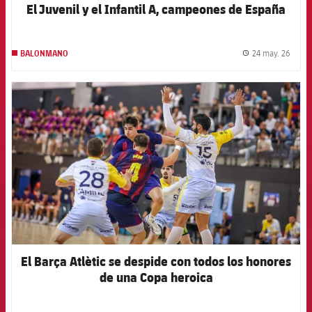
El Juvenil y el Infantil A, campeones de España
24 may. 26
BALONMANO
label.
FCB Barcelona badge
El Barça Atlètic se despide con todos los honores
de una Copa heroica