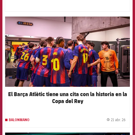
FCB Barcelona badge
El Barça Atlètic tiene una cita con la historia en la
Copa del Rey
21 abr. 26
BALONMANO
label.