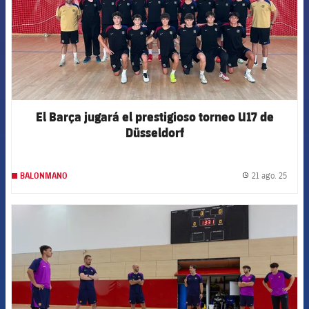
El Barça jugará el prestigioso torneo U17 de
Düsseldorf
21 ago. 25
BALONMANO
label.
FCB Barcelona badge