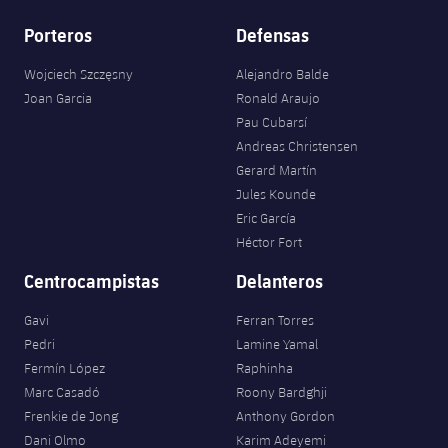
Porteros
Defensas
Wojciech Szczęsny
Alejandro Balde
Joan Garcia
Ronald Araujo
Pau Cubarsí
Andreas Christensen
Gerard Martín
Jules Kounde
Eric García
Héctor Fort
Centrocampistas
Delanteros
Gavi
Ferran Torres
Pedri
Lamine Yamal
Fermín López
Raphinha
Marc Casadó
Roony Bardghji
Frenkie de Jong
Anthony Gordon
Dani Olmo
Karim Adeyemi