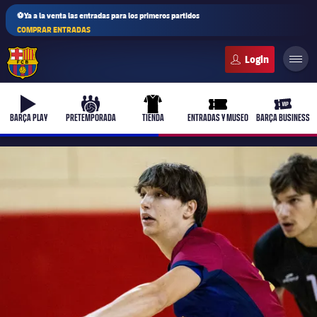
⚽Ya a la venta las entradas para los primeros partidos
COMPRAR ENTRADAS
FC Barcelona club badge
b-play
culers-ball
uniform
ticket-full
ticket-v
BARÇA PLAY
PRETEMPORADA
TIENDA
ENTRADAS Y MUSEO
BARÇA BUSINESS