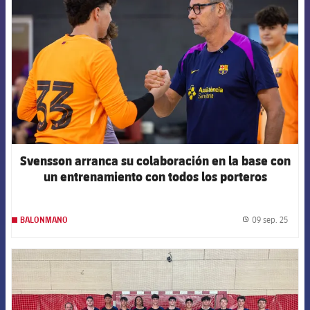
Svensson arranca su colaboración en la base con
un entrenamiento con todos los porteros
09 sep. 25
BALONMANO
label.
FCB Barcelona badge