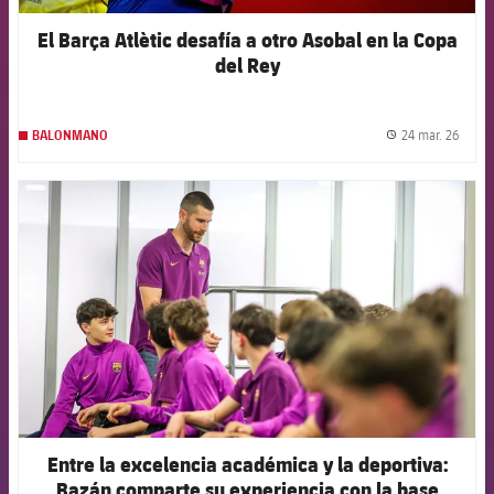
El Barça Atlètic desafía a otro Asobal en la Copa
del Rey
24 mar. 26
BALONMANO
label.
FCB Barcelona badge
Entre la excelencia académica y la deportiva:
Bazán comparte su experiencia con la base