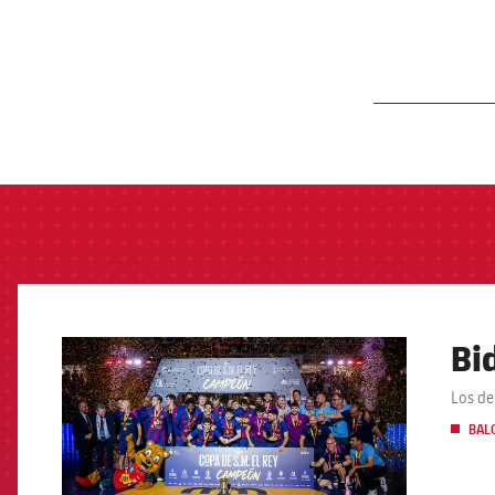
label.aria.barcelon
Bi
FCB Barcelona badge
Los de
BAL