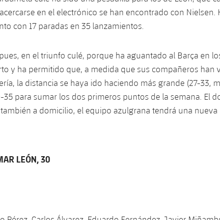
acercarse en el electrónico se han encontrado con Nielsen.
nto con 17 paradas en 35 lanzamientos.
 pues, en el triunfo culé, porque ha aguantado al Barça en 
rto y ha permitido que, a medida que sus compañeros han v
ería, la distancia se haya ido haciendo más grande (27-33, m
-35 para sumar los dos primeros puntos de la semana. El d
 también a domicilio, el equipo azulgrana tendrá una nueva
AR LEÓN, 30
o Pérez, Carlos Álvarez, Eduardo Fernández, Javier Miñamb