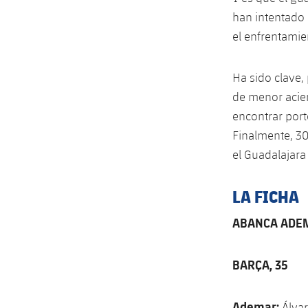
han intentado 
el enfrentamie
Ha sido clave,
de menor acie
encontrar port
Finalmente, 30
el Guadalajara
LA FICHA
ABANCA ADEM
BARÇA, 35
Ademar:
Álvar