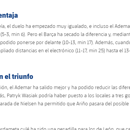
entaja
ía, el duelo ha empezado muy igualado, e incluso el Adema
(5-3, min 6). Pero el Barça ha secado la diferencia y, median
 podido ponerse por delante (10-13, min 17). Además, cuand
iado distancias en el electrónico (11-17, min 25) hasta el 13
 el triunfo
ión, el Ademar ha salido mejor y ha podido reducir las difere
s, Patryk Wasiak podría haber puesto a los locales a tres g
arada de Nielsen ha permitido que Ariño pasara del posible 
ardameta culé ha sido una pesadilla para los de León, que c