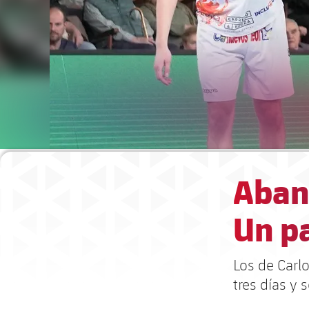
Aban
Un p
Los de Carl
tres días y 