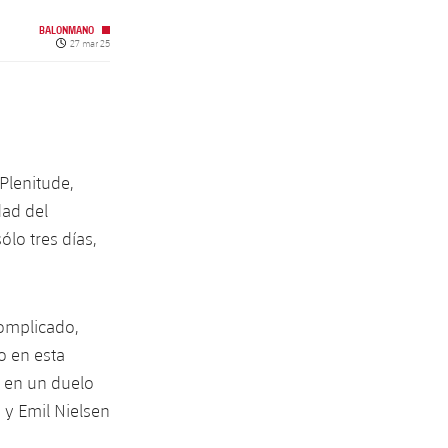
BALONMANO
Fecha de publicación
27 mar 25
Plenitude,
dad del
ólo tres días,
complicado,
o en esta
 en un duelo
 y Emil Nielsen