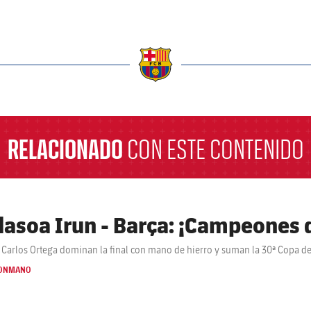
a
RELACIONADO
CON ESTE CONTENIDO
dasoa Irun - Barça: ¡Campeones d
 Carlos Ortega dominan la final con mano de hierro y suman la 30ª Copa del 
ONMANO