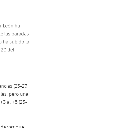
r León ha
te las paradas
o ha subido la
-20 del
ncias (23-27,
oles, pero una
+3 al +5 (23-
ada vez que