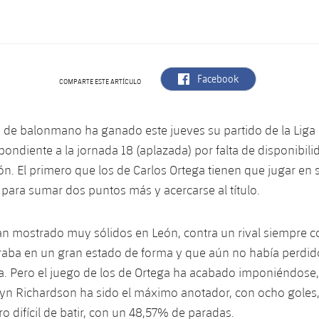
label.aria.facebook
Facebook
COMPARTE ESTE ARTÍCULO
a de balonmano ha ganado este jueves su partido de la Liga 
pondiente a la jornada 18 (aplazada) por falta de disponibili
ón. El primero que los de Carlos Ortega tienen que jugar en s
 para sumar dos puntos más y acercarse al título.
an mostrado muy sólidos en León, contra un rival siempre 
raba en un gran estado de forma y que aún no había perdid
. Pero el juego de los de Ortega ha acabado imponiéndose,
yn Richardson ha sido el máximo anotador, con ocho goles,
o difícil de batir, con un 48,57% de paradas.