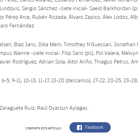
Lindqvis, Sergio Sánchez -siete inicial- Saeid Barkhordari (ps
o Pérez Arce, Rubén Rozada, Álvaro Zapico, Álex Lodos, Alb
varo Fernández.
elsen, Blaz Janc, Dika Mem, Timothey N'Guessan, Jonathan 
mpus Wanne -siete inicial- Filip Saric (ps), Pol Valera, Melvy
Javier Rodríguez, Adrian Sola, Aitor Ariño, Thiagus Petrus, A
, 6-5, 9-11, 10-13, 11-17, 13-20 (descanso), 17-22, 20-25, 23-28
 Zaragueta Ruiz, Raúl Oyarzun Aylagas.
label.aria.facebook
Facebook
COMPARTE ESTE ARTÍCULO