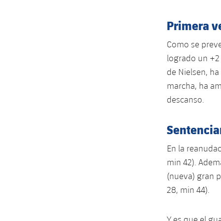
Primera v
Como se preve
logrado un +2 
de Nielsen, ha
marcha, ha ampl
descanso.
Sentencian
En la reanudac
min 42). Ademá
(nueva) gran p
28, min 44).
Y es que el gu