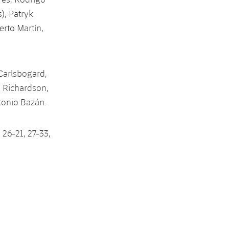
), Patryk
erto Martín,
Carlsbogard,
n Richardson,
ntonio Bazán.
, 26-21, 27-33,