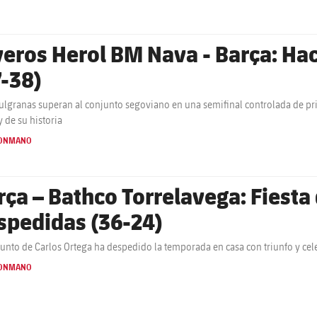
veros Herol BM Nava - Barça: Haci
7-38)
ulgranas superan al conjunto segoviano en una semifinal controlada de pri
y de su historia
ONMANO
rça – Bathco Torrelavega: Fiest
spedidas (36-24)
junto de Carlos Ortega ha despedido la temporada en casa con triunfo y ce
ONMANO