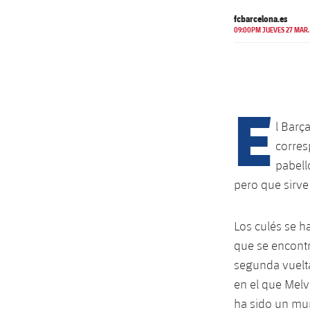
fcbarcelona.es
09:00PM JUEVES 27 MAR.
E
l Barç
corres
pabell
pero que sirve
Los culés se h
que se encont
segunda vuelta
en el que Melv
ha sido un mur