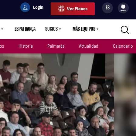
Login
ES
Ver Planes
filled-badge
user
Culers
www
ESPAI BARÇA
SOCIOS
MÁS EQUIPOS
OWN
LABEL.ARIA.CARETDOWN
LABEL.ARIA.CARETDOWN
LABEL.ARIA.CARETDOWN
os
Historia
Palmarés
Actualidad
Calendario