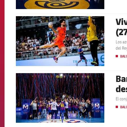
Vi
FCB Barcelona badge
(2
Los az
del Re
BAL
Ba
FCB Barcelona badge
de
El con
BAL