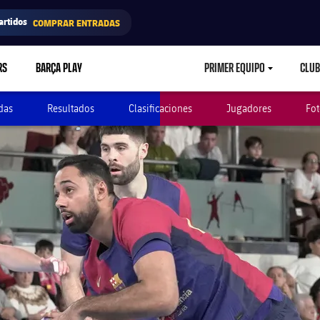
artidos
COMPRAR ENTRADAS
RS
BARÇA PLAY
PRIMER EQUIPO
CLUB
LABEL.ARIA.CARETD
das
Resultados
Clasificaciones
Jugadores
Fot