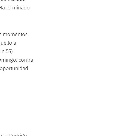
 Ha terminado
los momentos
uelto a
in 53).
omingo, contra
 oportunidad.
res, Rodrigo