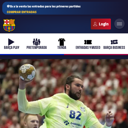
⚽Ya a la venta las entradas para los primeros partidos
COMPRAR ENTRADAS
FC Barcelona club badge
b-play
culers-ball
uniform
ticket-full
ticket-v
BARÇA PLAY
PRETEMPORADA
TIENDA
ENTRADAS Y MUSEO
BARÇA BUSINESS