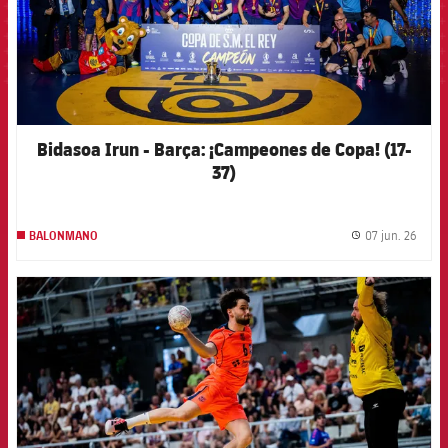
Bidasoa Irun - Barça: ¡Campeones de Copa! (17-
37)
07 jun. 26
BALONMANO
label.
FCB Barcelona badge