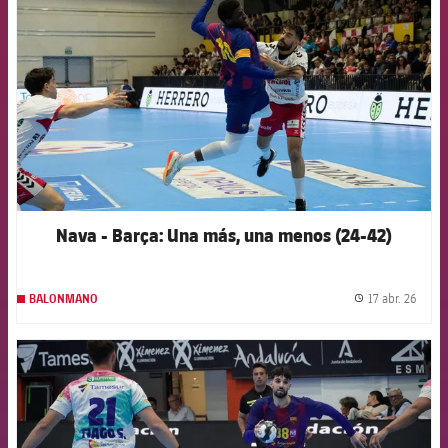
Nava - Barça: Una más, una menos (24-42)
17 abr. 26
BALONMANO
label.
FCB Barcelona badge