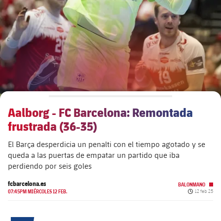
plusicon
más
Junta Directiva
plusicon
más
Estructura ejecutiva
Barça Academy
plusicon
más
Organigramas
Más que un club
chevron-right
label.aria.chevronright
Aalborg - FC Barcelona: Remontada
Década a década
frustrada (36-35)
Órganos
Masia 360
chevron-right
label.aria.chevronright
Presidentes
El Barça desperdicia un penalti con el tiempo agotado y se
queda a las puertas de empatar un partido que iba
Documents
La Masia
chevron-right
label.aria.chevronright
Jugadores de leyenda
perdiendo por seis goles
fcbarcelona.es
Comisiones y órganos
BALONMANO
Entrenadores
chevron-right
label.aria.chevronright
Fecha de pu
07:45PM MIÉRCOLES 12 FEB.
12 feb 25
Centro de documentación