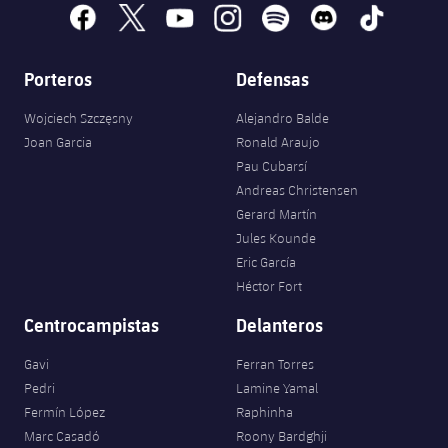
facebook
x
youtube
instagram
spotify
discord
tiktok
Porteros
Defensas
Wojciech Szczęsny
Alejandro Balde
Joan Garcia
Ronald Araujo
Pau Cubarsí
Andreas Christensen
Gerard Martín
Jules Kounde
Eric García
Héctor Fort
Centrocampistas
Delanteros
Gavi
Ferran Torres
Pedri
Lamine Yamal
Fermín López
Raphinha
Marc Casadó
Roony Bardghji