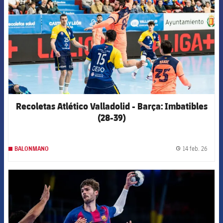
Recoletas Atlético Valladolid - Barça: Imbatibles
(28-39)
14 feb. 26
BALONMANO
label.
FCB Barcelona badge