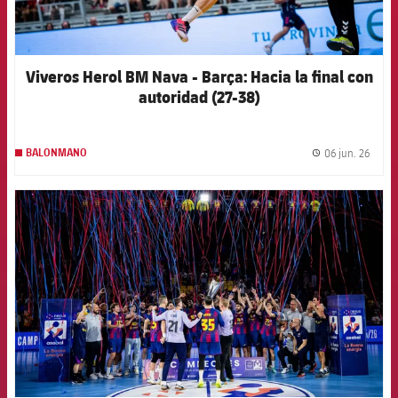
Viveros Herol BM Nava - Barça: Hacia la final con
autoridad (27-38)
06 jun. 26
BALONMANO
label.
FCB Barcelona badge