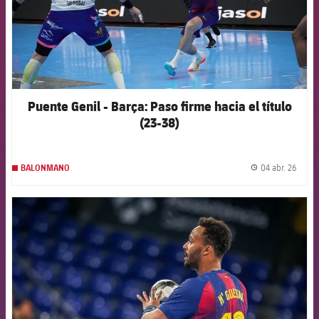
Puente Genil - Barça: Paso firme hacia el título
(23-38)
04 abr. 26
BALONMANO
label.
FCB Barcelona badge