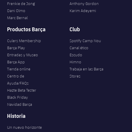
Frenkie de Jong
Anthony Gordon
Dani Olmo
Karim Adeyemi
Marc Bernal
Productos Barça
Club
Culers Membership
Spotify Camp Nou
Barça Play
Canal ético
Entradas y Museo
Escudo
Barça App
Himno
Tienda online
Trabaja en las Barça
Centro de
Stores
Ayuda/FAQs
Hazte Beta Tester
Black Friday
Navidad Barça
Historia
Un nuevo horizonte