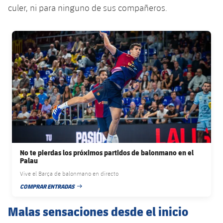
Servicios Médicos
culer, ni para ninguno de sus compañeros.
Acreditaciones
Accesibilidad
Instalaciones
FC Barcelona club badge
No te pierdas los próximos partidos de balonmano en el
Palau
Vive el Barça de balonmano en directo
COMPRAR ENTRADAS
FECHA DE PUBLICACIÓN
Malas sensaciones desde el inicio