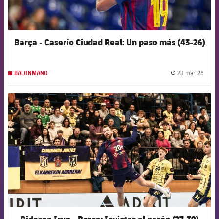
Barça - Caserío Ciudad Real: Un paso más (43-26)
28 mar. 26
BALONMANO
label.
FCB Barcelona badge
Bidasoa Irun - Barça: Invictos al parón (27-39)