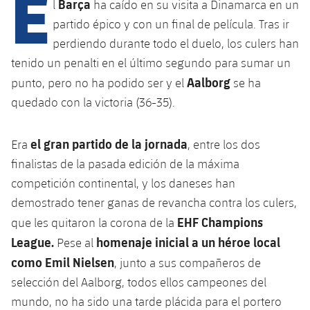
E
Barça
l
ha caído en su visita a Dinamarca en un
partido épico y con un final de película. Tras ir
perdiendo durante todo el duelo, los culers han
plusicon
más
tenido un penalti en el último segundo para sumar un
Aalborg
Instalaciones
punto, pero no ha podido ser y el
se ha
quedado con la victoria (36-35).
Spotify Camp Nou
el gran partido de la jornada
Era
, entre los dos
Palau Blaugrana
finalistas de la pasada edición de la máxima
competición continental, y los daneses han
Estadi Johan Cruyff
demostrado tener ganas de revancha contra los culers,
EHF Champions
que les quitaron la corona de la
Barça Cafe
League.
homenaje inicial a un héroe local
Pese al
plusicon
más
como Emil Nielsen
, junto a sus compañeros de
Ciutat Esportiva
Servicios
selección del Aalborg, todos ellos campeones del
plusicon
más
mundo, no ha sido una tarde plácida para el portero
La Masia