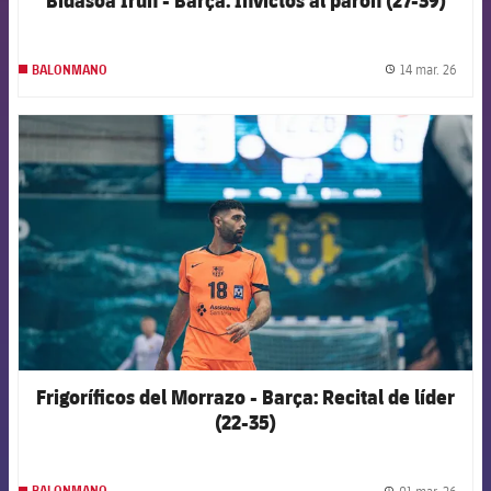
14 mar. 26
BALONMANO
label.
FCB Barcelona badge
Frigoríficos del Morrazo - Barça: Recital de líder
(22-35)
01 mar. 26