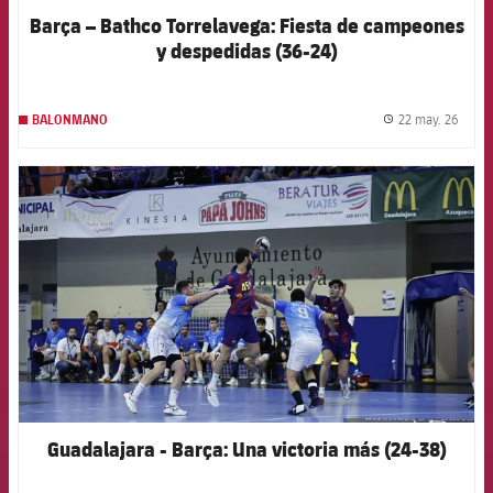
Barça – Bathco Torrelavega: Fiesta de campeones
y despedidas (36-24)
22 may. 26
BALONMANO
label.
FCB Barcelona badge
Guadalajara - Barça: Una victoria más (24-38)