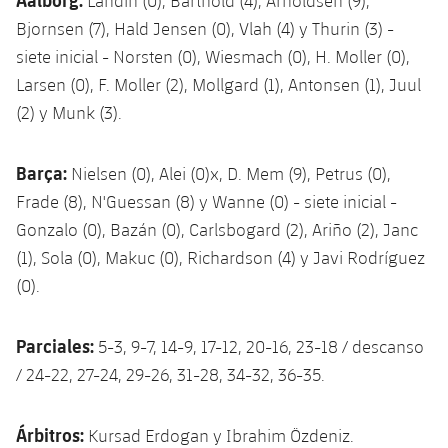
Landin (0), Barthold (4), Arnoldsen (9),
Bjornsen (7), Hald Jensen (0), Vlah (4) y Thurin (3) -
siete inicial - Norsten (0), Wiesmach (0), H. Moller (0),
Larsen (0), F. Moller (2), Mollgard (1), Antonsen (1), Juul
(2) y Munk (3).
Barça:
Nielsen (0), Alei (0)x, D. Mem (9), Petrus (0),
Frade (8), N'Guessan (8) y Wanne (0) - siete inicial -
Gonzalo (0), Bazán (0), Carlsbogard (2), Ariño (2), Janc
(1), Sola (0), Makuc (0), Richardson (4) y Javi Rodríguez
(0).
Parciales:
5-3, 9-7, 14-9, 17-12, 20-16, 23-18 / descanso
/ 24-22, 27-24, 29-26, 31-28, 34-32, 36-35.
Árbitros:
Kursad Erdogan y Ibrahim Özdeniz.