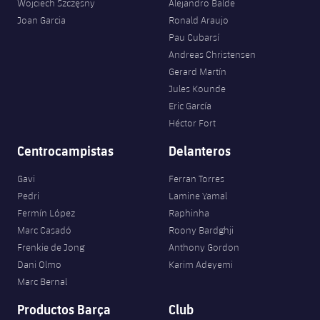
Wojciech Szczęsny
Alejandro Balde
Joan Garcia
Ronald Araujo
Pau Cubarsí
Andreas Christensen
Gerard Martín
Jules Kounde
Eric García
Héctor Fort
Centrocampistas
Delanteros
Gavi
Ferran Torres
Pedri
Lamine Yamal
Fermín López
Raphinha
Marc Casadó
Roony Bardghji
Frenkie de Jong
Anthony Gordon
Dani Olmo
Karim Adeyemi
Marc Bernal
Productos Barça
Club