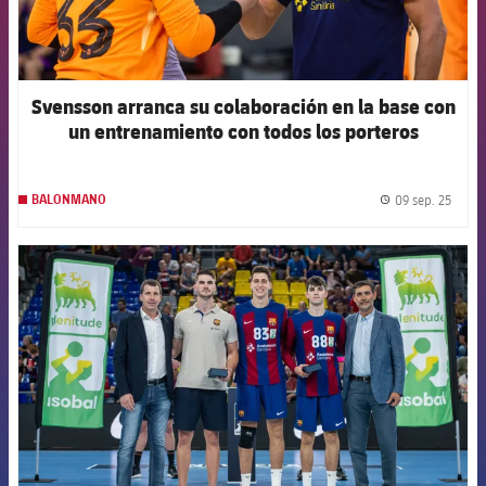
Svensson arranca su colaboración en la base con
un entrenamiento con todos los porteros
09 sep. 25
BALONMANO
label.
FCB Barcelona badge