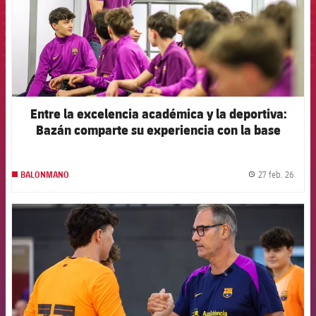
Entre la excelencia académica y la deportiva:
Bazán comparte su experiencia con la base
27 feb. 26
BALONMANO
label.
FCB Barcelona badge