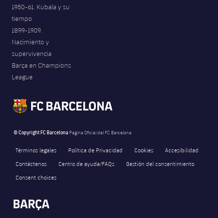
1950-61. Kubala y su
tiempo
1899-1909.
Nacimiento y
supervivencia
Barça en Champions
League
© Copyright FC Barcelona
Página Oficial del FC Barcelona
Términos legales
Política de Privacidad
Cookies
Accesibilidad
Contáctenos
Centro de ayuda/FAQs
Gestión del consentimiento
Consent choices
FORÇA BARÇA
127
label.aria.fire
Força Barça
label.aria.forcabarca