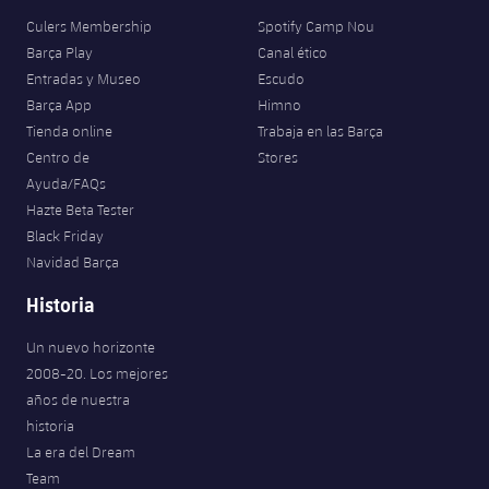
Culers Membership
Spotify Camp Nou
Barça Play
Canal ético
Entradas y Museo
Escudo
Barça App
Himno
Tienda online
Trabaja en las Barça
Centro de
Stores
Ayuda/FAQs
Hazte Beta Tester
Black Friday
Navidad Barça
Historia
Un nuevo horizonte
2008-20. Los mejores
años de nuestra
historia
La era del Dream
Team