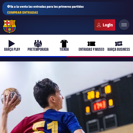
⚽Ya a la venta las entradas para los primeros partidos
COMPRAR ENTRADAS
FC Barcelona club badge
b-play
culers-ball
uniform
ticket-full
ticket-v
BARÇA PLAY
PRETEMPORADA
TIENDA
ENTRADAS Y MUSEO
BARÇA BUSINESS