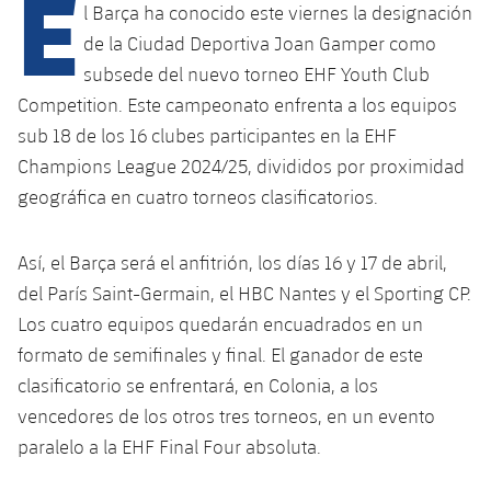
E
l Barça ha conocido este viernes la designación
de la Ciudad Deportiva Joan Gamper como
plusicon
más
subsede del nuevo torneo EHF Youth Club
Competition. Este campeonato enfrenta a los equipos
Instalaciones
sub 18 de los 16 clubes participantes en la EHF
Champions League 2024/25, divididos por proximidad
Spotify Camp Nou
geográfica en cuatro torneos clasificatorios.
Palau Blaugrana
Así, el Barça será el anfitrión, los días 16 y 17 de abril,
del París Saint-Germain, el HBC Nantes y el Sporting CP.
Estadi Johan Cruyff
Los cuatro equipos quedarán encuadrados en un
formato de semifinales y final. El ganador de este
Barça Cafe
clasificatorio se enfrentará, en Colonia, a los
plusicon
más
vencedores de los otros tres torneos, en un evento
Ciutat Esportiva
Servicios
paralelo a la EHF Final Four absoluta.
plusicon
más
La Masia