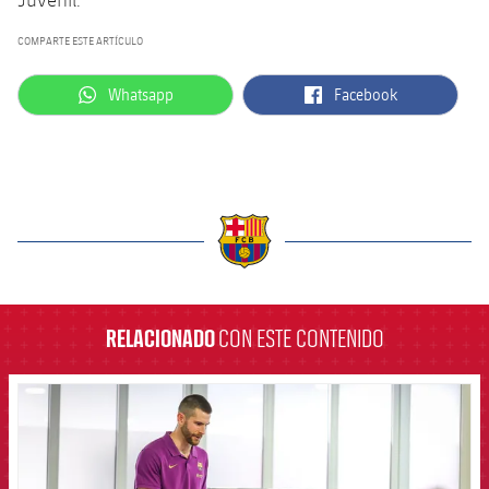
COMPARTE ESTE ARTÍCULO
label.aria.whatsapp
label.aria.facebook
Whatsapp
Facebook
label.aria.barcelona
RELACIONADO
CON ESTE CONTENIDO
FCB Barcelona badge