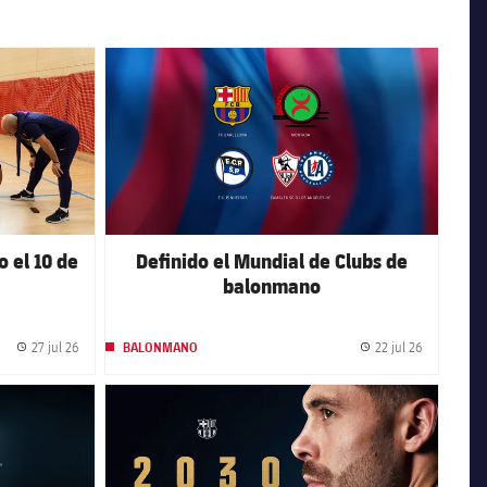
FC Barcelona club badge
o el 10 de
Definido el Mundial de Clubs de
balonmano
27 jul 26
22 jul 26
BALONMANO
Fecha de publicación
Fecha de p
FC Barcelona club badge