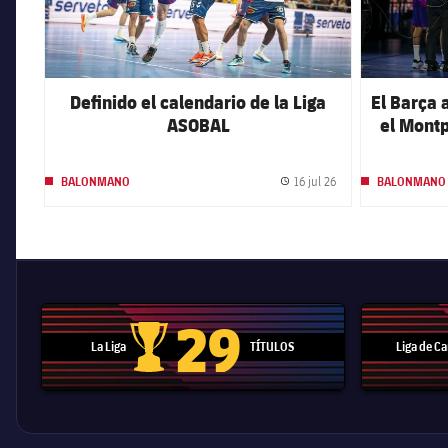
Definido el calendario de la Liga
El Barça 
ASOBAL
el Montp
16 jul 26
BALONMANO
BALONMANO
Fecha de publicación
29
La Liga
TÍTULOS
Liga de 
Trofeo de La Liga