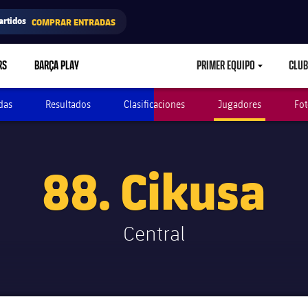
artidos
COMPRAR ENTRADAS
RS
BARÇA PLAY
PRIMER EQUIPO
CLUB
LABEL.ARIA.CARETD
das
Resultados
Clasificaciones
Jugadores
Fot
88. Cikusa
Central