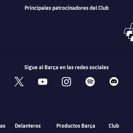
Principales patrocinadores del Club
Sigue al Barça en las redes sociales
book
x
youtube
instagram
spotify
discord
as
Delanteros
Productos Barça
Club