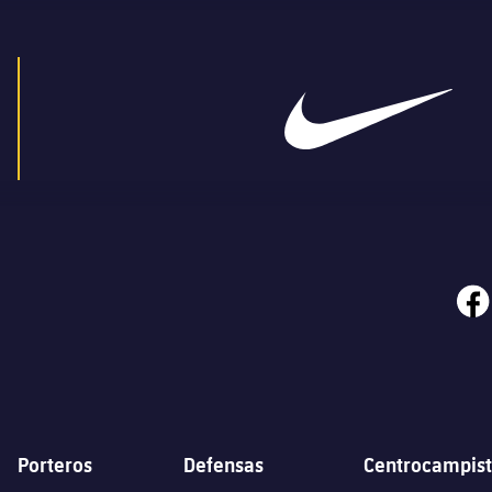
face
Porteros
Defensas
Centrocampist