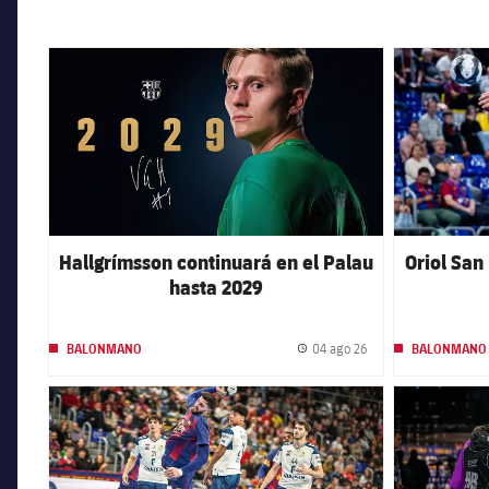
FC Barcelona club badge
FC Barcelona 
Hallgrímsson continuará en el Palau
Oriol San 
hasta 2029
04 ago 26
BALONMANO
BALONMANO
Fecha de publicación
FC Barcelona club badge
FC Barcelona 