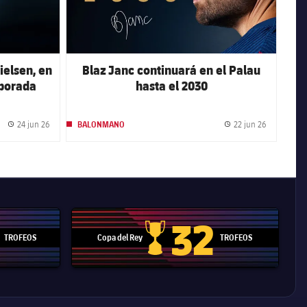
ielsen, en
Blaz Janc continuará en el Palau
mporada
hasta el 2030
6
24 jun 26
22 jun 26
BALONMANO
Fecha de publicación
Fecha de p
32
TROFEOS
Copa del Rey
TROFEOS
 Mundial de Clubes
Copa del Rey