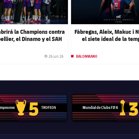
abrirá la Champions contra
Fàbregas, Aleix, Makuc i N
ellier, el Dinamo y el SAH
el siete ideal de la te
Aarhus
europea 2025/2
26 jun 26
BALONMANO
Fecha de publicación
5
3
Campeones
TROFEOS
Mundial de Clubs FIFA
Trofeo de la Liga de Campeones
Trofeo del