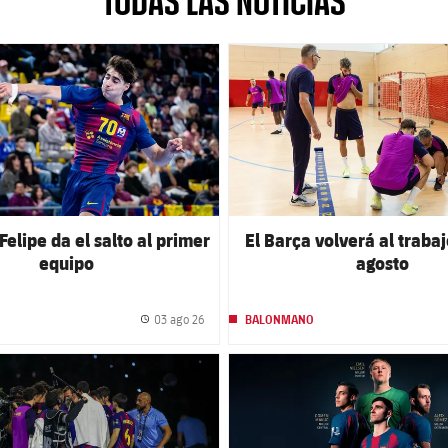
TODAS LAS NOTICIAS
club badge
FC Barcelona club badge
Felipe da el salto al primer
El Barça volverá al trabaj
equipo
agosto
03 ago 26
BALONMANO
Fecha de publicación
club badge
FC Barcelona club badge