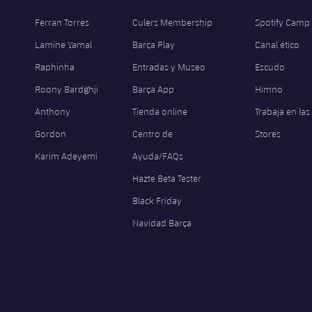
Ferran Torres
Culers Membership
Spotify Camp
Lamine Yamal
Barça Play
Canal ético
Raphinha
Entradas y Museo
Escudo
Roony Bardghji
Barça App
Himno
Anthony
Tienda online
Trabaja en las
Gordon
Centro de
Stores
Karim Adeyemi
Ayuda/FAQs
Hazte Beta Tester
Black Friday
Navidad Barça