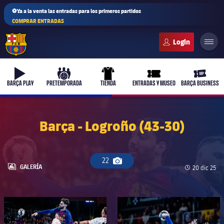
⚽Ya a la venta las entradas para los primeros partidos
COMPRAR ENTRADAS
FC Barcelona club badge
b-play
culers-ball
uniform
ticket-full
ticket-v
BARÇA PLAY
PRETEMPORADA
TIENDA
ENTRADAS Y MUSEO
BARÇA BUSINESS
Barça - Logroño (43-30)
22
Icono de cámara
LABEL.ARIA.GALLERY
GALERÍA
Fecha de pu
20 dic 25
FC Barcelona club badge
FC Barcelona club badge