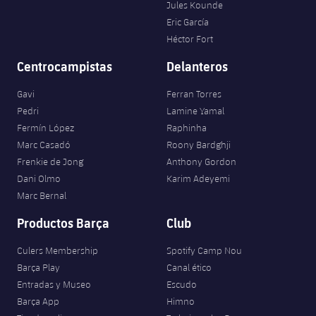
Jules Kounde
Eric García
Héctor Fort
Centrocampistas
Delanteros
Gavi
Ferran Torres
Pedri
Lamine Yamal
Fermín López
Raphinha
Marc Casadó
Roony Bardghji
Frenkie de Jong
Anthony Gordon
Dani Olmo
Karim Adeyemi
Marc Bernal
Productos Barça
Club
Culers Membership
Spotify Camp Nou
Barça Play
Canal ético
Entradas y Museo
Escudo
Barça App
Himno