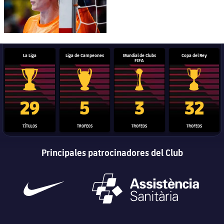
La Liga
Liga de Campeones
Mundial de Clubs
Copa del Rey
FIFA
Trofeo de La Liga
Trofeo de la Liga de Campeones
Trofeo del Mundial de Clube
Copa del 
29
5
3
32
TÍTULOS
TROFEOS
TROFEOS
TROFEOS
Principales patrocinadores del Club