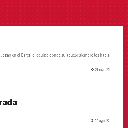
 juegan en el Barça, el equipo donde su abuelo siempre los había
21 mar. 23
label.share.
orada
22 ago. 22
label.share.