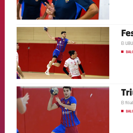
Fe
FCB Barcelona badge
El UBU
BAL
Tr
FCB Barcelona badge
El fil
BAL