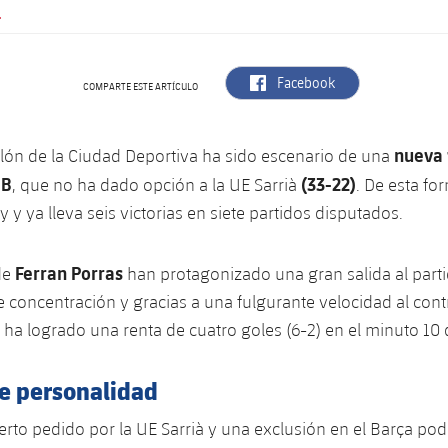
.
label.aria.facebook
Facebook
COMPARTE ESTE ARTÍCULO
nueva 
llón de la Ciudad Deportiva ha sido escenario de una
 B
(33-22)
, que no ha dado opción a la UE Sarrià
. De esta for
 y ya lleva seis victorias en siete partidos disputados.
Ferran Porras
de
han protagonizado una gran salida al part
 concentración y gracias a una fulgurante velocidad al cont
a ha logrado una renta de cuatro goles (6-2) en el minuto 10 
e personalidad
to pedido por la UE Sarrià y una exclusión en el Barça po