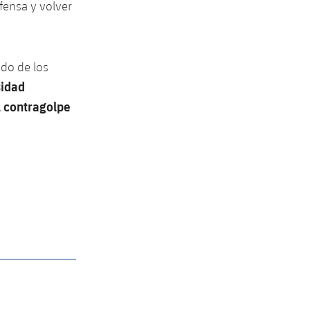
fensa y volver
ido de los
sidad
l contragolpe