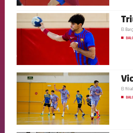
Tr
FCB Barcelona badge
El Bar
BAL
Vi
FCB Barcelona badge
El fil
BAL