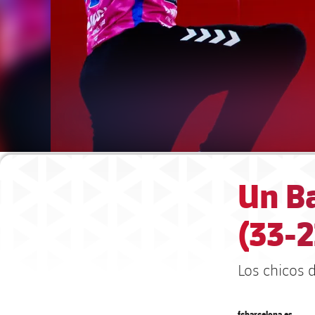
Un Ba
(33-2
Los chicos 
fcbarcelona.es