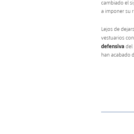
cambiado el si
a imponer su r
Lejos de dejars
vestuarios con 
defensiva
del 
han acabado d
label.aria.barcelon