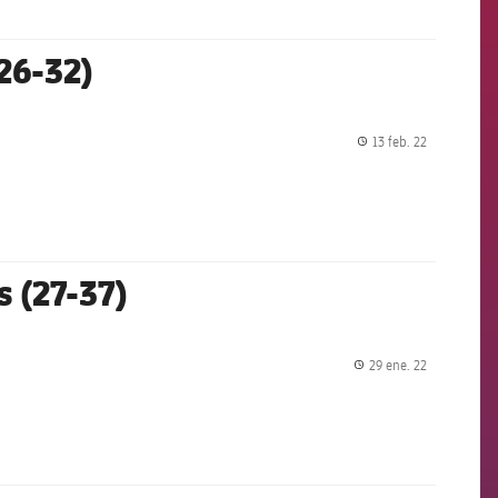
(26-32)
13 feb. 22
label.share.
s (27-37)
29 ene. 22
label.share.