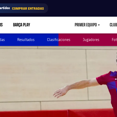
artidos
COMPRAR ENTRADAS
RS
BARÇA PLAY
PRIMER EQUIPO
CLUB
LABEL.ARIA.CARETD
das
Resultados
Clasificaciones
Jugadores
Fot