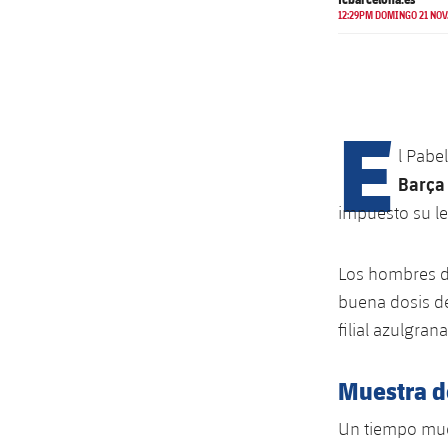
12:29PM DOMINGO 21 NOV
E
l Pabe
Barça
impuesto su ley
Los hombres 
buena dosis de
filial azulgran
Muestra d
Un tiempo muer