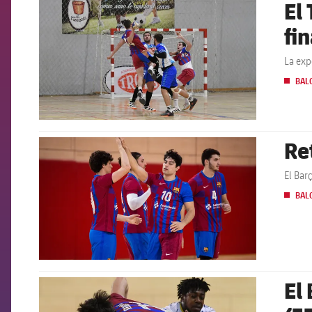
El
FCB Barcelona badge
fi
La exp
BAL
Re
FCB Barcelona badge
El Bar
BAL
El
FCB Barcelona badge