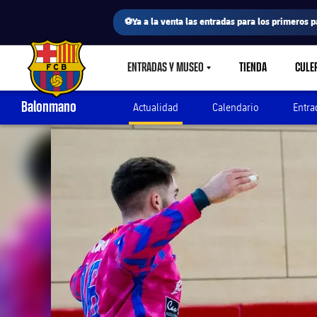
⚽Ya a la venta las entradas para los primeros p
ENTRADAS Y MUSEO
TIENDA
CULE
LABEL.SHARE.CARETDOWN
FC Barcelona club badge
Balonmano
Actualidad
Calendario
Entra