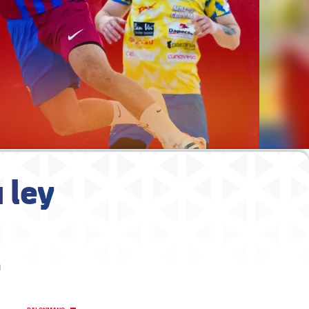
 ley
a