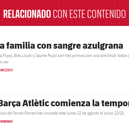
RELACIONADO
CON ESTE CONTENIDO
a familia con sangre azulgrana
a Pujol, Àlex Lluch y Jaume Pujol son tres primos con una similitud: todos
o ver
ONCESTO
 Barça Atlètic comienza la temp
icos de Ferran Porres han iniciado este lunes 22 de agosto el curso 22/23
ONMANO