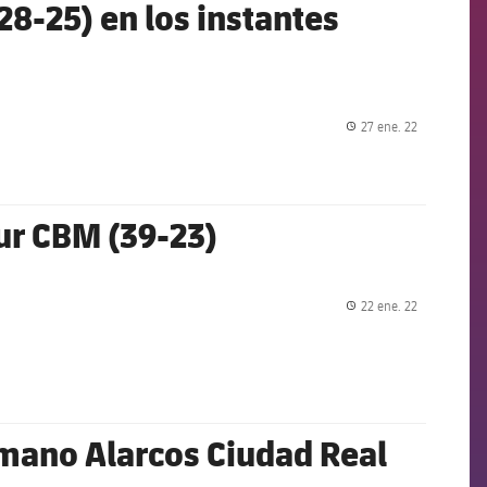
28-25) en los instantes
27 ene. 22
label.share.
ur CBM (39-23)
22 ene. 22
label.share.
nmano Alarcos Ciudad Real