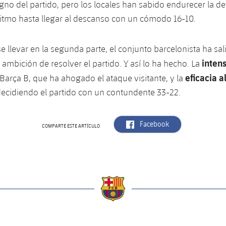
gno del partido, pero los locales han sabido endurecer la de
itmo hasta llegar al descanso con un cómodo 16-10.
e llevar en la segunda parte, el conjunto barcelonista ha sal
inten
ambición de resolver el partido. Y así lo ha hecho. La
eficacia a
Barça B, que ha ahogado el ataque visitante, y la
ecidiendo el partido con un contundente 33-22.
label.aria.facebook
Facebook
COMPARTE ESTE ARTÍCULO
a