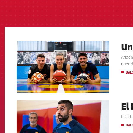
Un
FCB Barcelona badge
Ariadn
querid
BAL
El
FCB Barcelona badge
Los ch
BAL