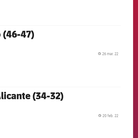
 (46-47)
26 mar. 22
label.share.
licante (34-32)
20 feb. 22
label.share.