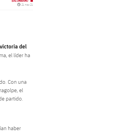
BALONMANO
Fecha de publicación
21 nov 21
victoria del
ma, el líder ha
ido. Con una
ragolpe, el
de partido.
dían haber