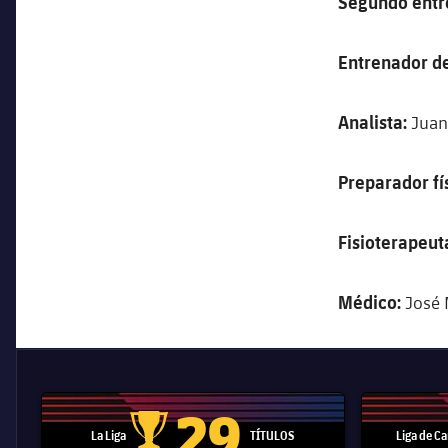
Segundo entr
Entrenador de
Analista:
Juan
Preparador fí
Fisioterapeut
Médico:
José 
29
La Liga
TÍTULOS
Liga de 
Trofeo de La Liga