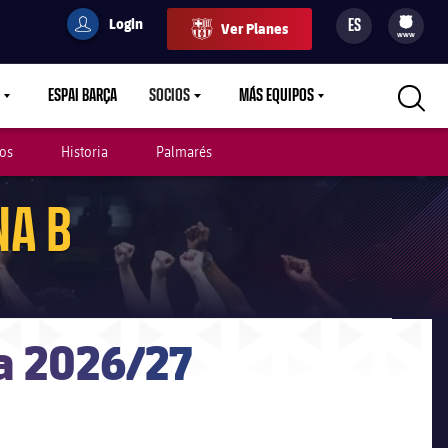
Login
ES
Ver Planes
filled-badge
user
Culers
www
ESPAI BARÇA
SOCIOS
MÁS EQUIPOS
OWN
LABEL.ARIA.CARETDOWN
LABEL.ARIA.CARETDOWN
LABEL.ARIA.CARETDOWN
os
Historia
Palmarés
NA B
la 2026/27