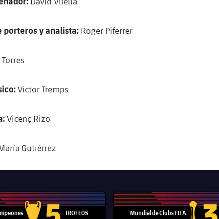
enador:
David Vilella
 porteros y analista:
Roger Piferrer
 Torres
sico:
Victor Tremps
a:
Vicenç Rizo
María Gutiérrez
5
3
Campeones
TROFEOS
Mundial de Clubs FIFA
Trofeo de la Liga de Campeones
Trofeo del