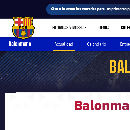
⚽Ya a la venta las entradas para los primeros p
ENTRADAS Y MUSEO
TIENDA
CULE
LABEL.SHARE.CARETDOWN
FC Barcelona club badge
Balonmano
Actualidad
Calendario
Entra
BAL
Balonmano