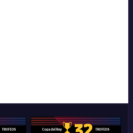
32
TROFEOS
Copa del Rey
TROFEOS
 Mundial de Clubes
Copa del Rey