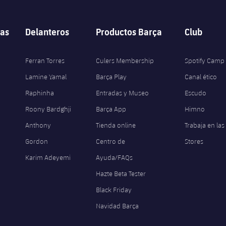
as
Delanteros
Productos Barça
Club
Ferran Torres
Culers Membership
Spotify Camp
Lamine Yamal
Barça Play
Canal ético
Raphinha
Entradas y Museo
Escudo
Roony Bardghji
Barça App
Himno
Anthony
Tienda online
Trabaja en las
Gordon
Centro de
Stores
Karim Adeyemi
Ayuda/FAQs
Hazte Beta Tester
Black Friday
Navidad Barça