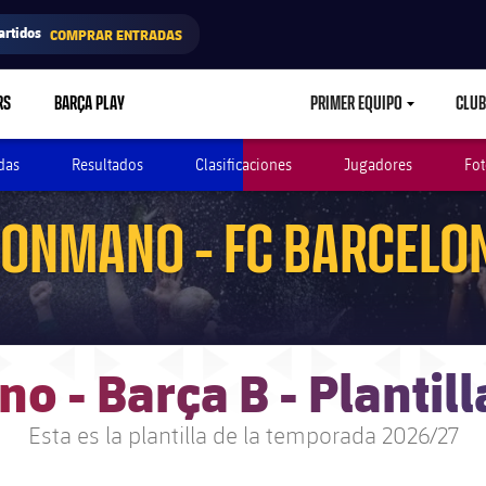
artidos
COMPRAR ENTRADAS
RS
BARÇA PLAY
PRIMER EQUIPO
CLUB
LABEL.ARIA.CARETD
das
Resultados
Clasificaciones
Jugadores
Fot
ONMANO - FC BARCELO
 - Barça B - Plantil
Esta es la plantilla de la temporada 2026/27