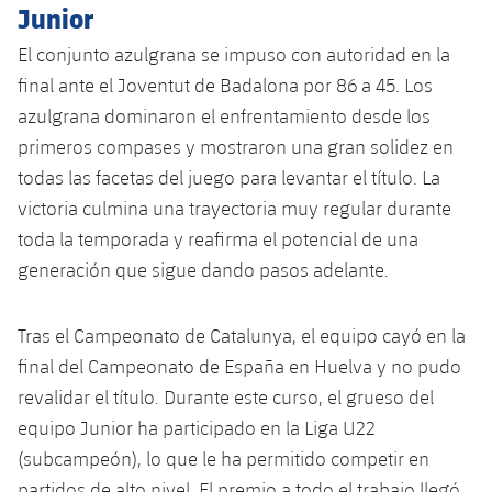
Servicios Médicos
Junior
Acreditaciones
El conjunto azulgrana se impuso con autoridad en la
Accesibilidad
Instalaciones
final ante el Joventut de Badalona por 86 a 45. Los
azulgrana dominaron el enfrentamiento desde los
primeros compases y mostraron una gran solidez en
todas las facetas del juego para levantar el título. La
victoria culmina una trayectoria muy regular durante
toda la temporada y reafirma el potencial de una
generación que sigue dando pasos adelante.
Tras el Campeonato de Catalunya, el equipo cayó en la
final del Campeonato de España en Huelva y no pudo
revalidar el título. Durante este curso, el grueso del
equipo Junior ha participado en la Liga U22
(subcampeón), lo que le ha permitido competir en
partidos de alto nivel. El premio a todo el trabajo llegó