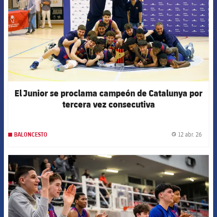
El Junior se proclama campeón de Catalunya por
tercera vez consecutiva
12 abr. 26
BALONCESTO
label.
FCB Barcelona badge