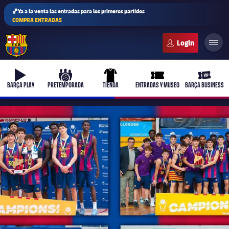
🏀Ya a la venta las entradas para los primeros partidos
COMPRA ENTRADAS
FC Barcelona club badge
b-play
culers-ball
uniform
ticket-full
ticket-v
BARÇA PLAY
PRETEMPORADA
TIENDA
ENTRADAS Y MUSEO
BARÇA BUSINESS