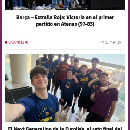
Barça – Estrella Roja: Victoria en el primer
partido en Atenas (97-83)
21 may. 26
BALONCESTO
label.
FCB Barcelona badge
El Next Generation de la Euroliga, el reto final del