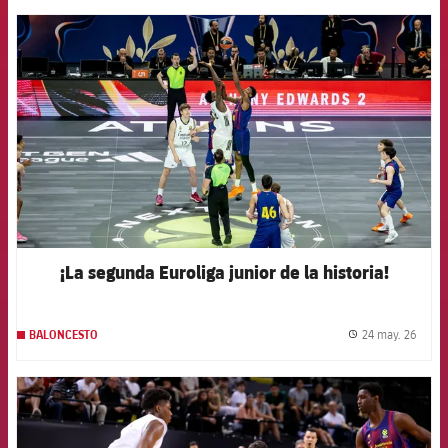
FCB Barcelona badge
¡La segunda Euroliga junior de la historia!
24 may. 26
BALONCESTO
label.
FCB Barcelona badge