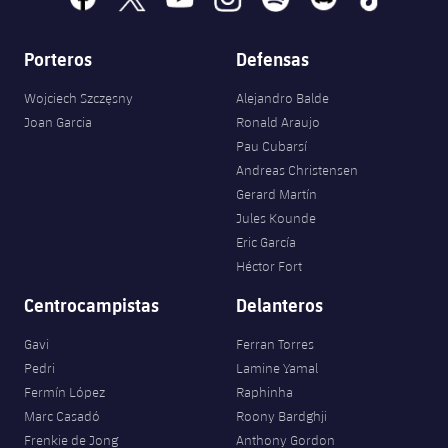
Porteros
Defensas
Wojciech Szczęsny
Alejandro Balde
Joan Garcia
Ronald Araujo
Pau Cubarsí
Andreas Christensen
Gerard Martín
Jules Kounde
Eric García
Héctor Fort
Centrocampistas
Delanteros
Gavi
Ferran Torres
Pedri
Lamine Yamal
Fermín López
Raphinha
Marc Casadó
Roony Bardghji
Frenkie de Jong
Anthony Gordon