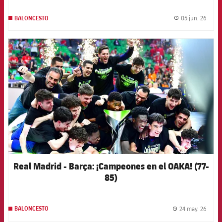
05 jun. 26
BALONCESTO
label.
FCB Barcelona badge
Real Madrid - Barça: ¡Campeones en el OAKA! (77-
85)
24 may. 26
BALONCESTO
label.