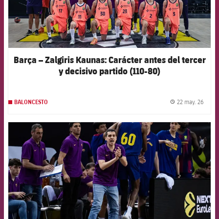
Barça – Zalgiris Kaunas: Carácter antes del tercer
y decisivo partido (110-80)
22 may. 26
BALONCESTO
label.
FCB Barcelona badge