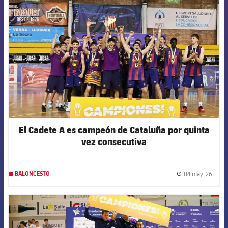
FCB Barcelona badge
El Cadete A es campeón de Cataluña por quinta
vez consecutiva
04 may. 26
BALONCESTO
label.
FCB Barcelona badge