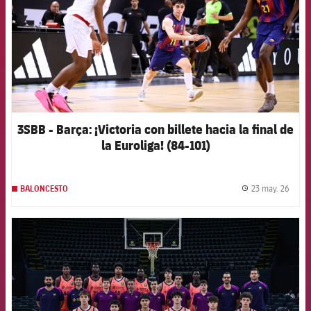
3SBB - Barça: ¡Victoria con billete hacia la final de
la Euroliga! (84-101)
23 may. 26
BALONCESTO
label.
FCB Barcelona badge