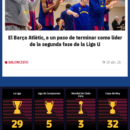
El Barça Atlètic, a un paso de terminar como líder
de la segunda fase de la Liga U
10 abr. 26
BALONCESTO
label.
La Liga
Liga de Campeones
Mundial de Clubs
Copa del Rey
FIFA
Trofeo de La Liga
Trofeo de la Liga de Campeones
Trofeo del Mundial de Clube
Copa del 
29
5
3
32