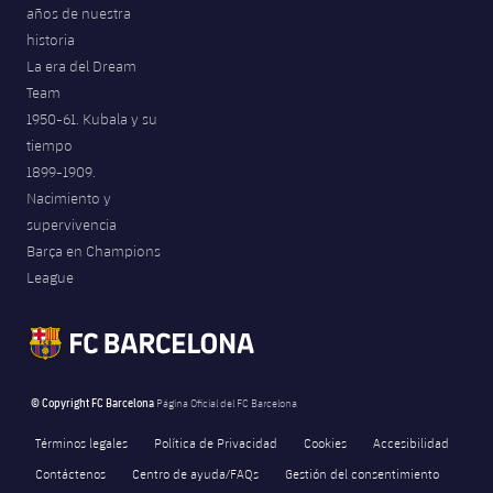
años de nuestra
historia
La era del Dream
Team
1950-61. Kubala y su
tiempo
1899-1909.
Nacimiento y
supervivencia
Barça en Champions
League
© Copyright FC Barcelona
Página Oficial del FC Barcelona
Términos legales
Política de Privacidad
Cookies
Accesibilidad
Contáctenos
Centro de ayuda/FAQs
Gestión del consentimiento