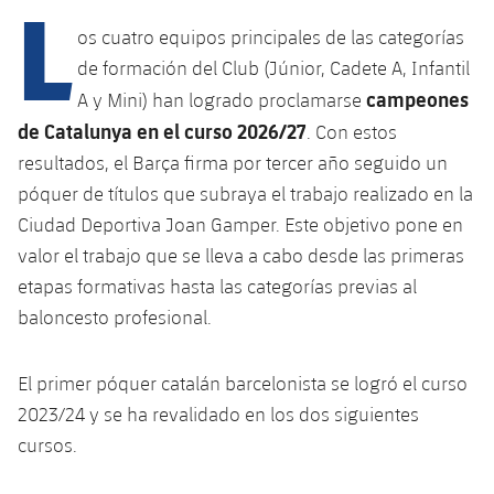
L
os cuatro equipos principales de las categorías
de formación del Club (Júnior, Cadete A, Infantil
plusicon
más
campeones
A y Mini) han logrado proclamarse
de Catalunya en el curso 2026/27
Instalaciones
. Con estos
resultados, el Barça firma por tercer año seguido un
Spotify Camp Nou
póquer de títulos que subraya el trabajo realizado en la
Ciudad Deportiva Joan Gamper. Este objetivo pone en
Palau Blaugrana
valor el trabajo que se lleva a cabo desde las primeras
etapas formativas hasta las categorías previas al
Estadi Johan Cruyff
baloncesto profesional.
Barça Cafe
El primer póquer catalán barcelonista se logró el curso
plusicon
más
2023/24 y se ha revalidado en los dos siguientes
Ciutat Esportiva
cursos.
Servicios
plusicon
más
La Masia