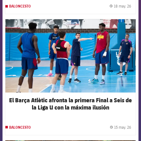
18 may. 26
BALONCESTO
label.
FCB Barcelona badge
El Barça Atlètic afronta la primera Final a Seis de
la Liga U con la máxima ilusión
15 may. 26
BALONCESTO
label.