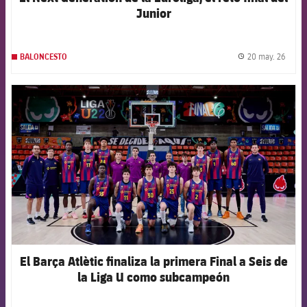
Junior
20 may. 26
BALONCESTO
label.
FCB Barcelona badge
El Barça Atlètic finaliza la primera Final a Seis de
la Liga U como subcampeón