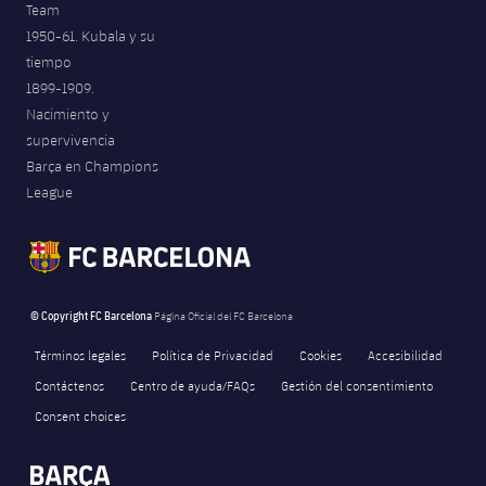
Team
1950-61. Kubala y su
tiempo
1899-1909.
Nacimiento y
supervivencia
Barça en Champions
League
© Copyright FC Barcelona
Página Oficial del FC Barcelona
Términos legales
Política de Privacidad
Cookies
Accesibilidad
Contáctenos
Centro de ayuda/FAQs
Gestión del consentimiento
Consent choices
FORÇA BARÇA
label.aria.fire