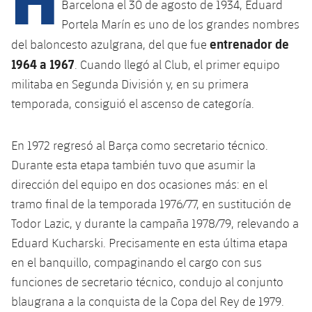
Barcelona el 30 de agosto de 1934, Eduard
Portela Marín es uno de los grandes nombres
entrenador de
del baloncesto azulgrana, del que fue
plusicon
más
1964 a 1967
. Cuando llegó al Club, el primer equipo
Instalaciones
militaba en Segunda División y, en su primera
temporada, consiguió el ascenso de categoría.
Spotify Camp Nou
En 1972 regresó al Barça como secretario técnico.
Palau Blaugrana
Durante esta etapa también tuvo que asumir la
dirección del equipo en dos ocasiones más: en el
Estadi Johan Cruyff
tramo final de la temporada 1976/77, en sustitución de
Todor Lazic, y durante la campaña 1978/79, relevando a
Barça Cafe
Eduard Kucharski. Precisamente en esta última etapa
plusicon
más
en el banquillo, compaginando el cargo con sus
Ciutat Esportiva
Servicios
funciones de secretario técnico, condujo al conjunto
plusicon
más
blaugrana a la conquista de la Copa del Rey de 1979.
La Masia