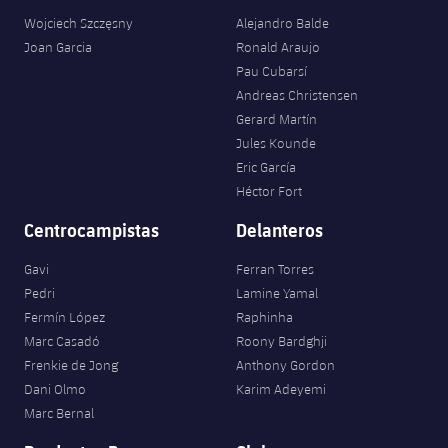
Wojciech Szczęsny
Alejandro Balde
Joan Garcia
Ronald Araujo
Pau Cubarsí
Andreas Christensen
Gerard Martín
Jules Kounde
Eric García
Héctor Fort
Centrocampistas
Delanteros
Gavi
Ferran Torres
Pedri
Lamine Yamal
Fermín López
Raphinha
Marc Casadó
Roony Bardghji
Frenkie de Jong
Anthony Gordon
Dani Olmo
Karim Adeyemi
Marc Bernal