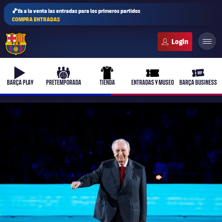
🏀Ya a la venta las entradas para los primeros partidos
COMPRA ENTRADAS
FC Barcelona club badge
b-play
culers-ball
uniform
ticket-full
ticket-v
BARÇA PLAY
PRETEMPORADA
TIENDA
ENTRADAS Y MUSEO
BARÇA BUSINESS