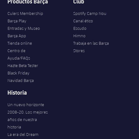
Productos Barça
Club
Culers Membership
Spotify Camp Nou
Barça Play
Canal ético
Entradas y Museo
Escudo
Barça App
Himno
Tienda online
Trabaja en las Barça
Centro de
Stores
Ayuda/FAQs
Hazte Beta Tester
Black Friday
Navidad Barça
Historia
Un nuevo horizonte
2008-20. Los mejores
años de nuestra
historia
La era del Dream