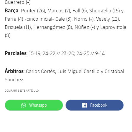
Guerrero (-)
Barça
: Punter (26), Marcos (7), Fall (6), Shengelia (15) y
Parra (4) -cinco inicial- Cale (3), Norris (-), Vesely (12),
Brizuela (11), Hernangómez (8), Núñez (-) y Laprovittola
(8)
Parciales
: 15-19; 24-22 // 23-20; 24-25 // 9-14
Árbitros
: Carlos Cortés, Luis Miguel Castillo y Cristóbal
Sánchez
COMPARTE ESTE ARTÍCULO
label.aria.whatsapp
label.aria.facebook
Whatsapp
Facebook