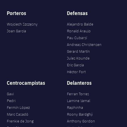
Porteros
Defensas
Wojciech Szczęsny
Alejandro Balde
Joan Garcia
Ronald Araujo
Pau Cubarsí
Andreas Christensen
Gerard Martín
Jules Kounde
Eric García
Héctor Fort
Centrocampistas
Delanteros
Gavi
Ferran Torres
Pedri
Lamine Yamal
Fermín López
Raphinha
Marc Casadó
Roony Bardghji
Frenkie de Jong
Anthony Gordon