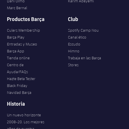
Dani Olmo
Karim Adeyemi
Marc Bernal
Productos Barça
Club
Culers Membership
Spotify Camp Nou
Barça Play
Canal ético
Entradas y Museo
Escudo
Barça App
Himno
Tienda online
Trabaja en las Barça
Centro de
Stores
Ayuda/FAQs
Hazte Beta Tester
Black Friday
Navidad Barça
Historia
Un nuevo horizonte
2008-20. Los mejores
años de nuestra