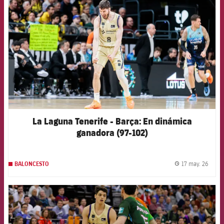
La Laguna Tenerife - Barça: En dinámica
ganadora (97-102)
17 may. 26
BALONCESTO
label.
FCB Barcelona badge