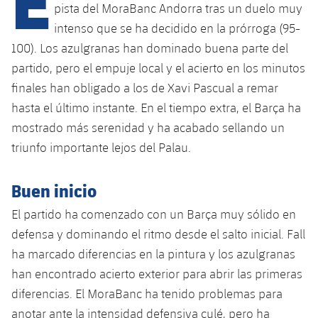
pista del MoraBanc Andorra tras un duelo muy
intenso que se ha decidido en la prórroga (95-
plusicon
más
100). Los azulgranas han dominado buena parte del
partido, pero el empuje local y el acierto en los minutos
Instalaciones
finales han obligado a los de Xavi Pascual a remar
hasta el último instante. En el tiempo extra, el Barça ha
Spotify Camp Nou
mostrado más serenidad y ha acabado sellando un
triunfo importante lejos del Palau.
Palau Blaugrana
Buen inicio
Estadi Johan Cruyff
El partido ha comenzado con un Barça muy sólido en
defensa y dominando el ritmo desde el salto inicial. Fall
Barça Cafe
plusicon
más
ha marcado diferencias en la pintura y los azulgranas
han encontrado acierto exterior para abrir las primeras
Ciutat Esportiva
Servicios
diferencias. El MoraBanc ha tenido problemas para
plusicon
más
anotar ante la intensidad defensiva culé, pero ha
La Masia