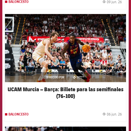
09 jun. 26
BALONCESTO
label.
FCB Barcelona badge
OFRECIDO POR
asistencia
UCAM Murcia – Barça: Billete para las semifinales
(76-100)
06 jun. 26
BALONCESTO
label.
FCB Barcelona badge