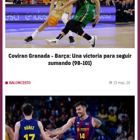
Coviran Granada - Barça: Una victoria para seguir
sumando (98-101)
13 may. 26
BALONCESTO
label.
FCB Barcelona badge