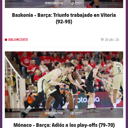
OFRECIDO POR
asistencia
Baskonia - Barça: Triunfo trabajado en Vitoria
(92-95)
26 abr. 26
BALONCESTO
label.
FCB Barcelona badge
OFRECIDO POR
asistencia
Mónaco - Barça: Adiós a los play-offs (79-70)