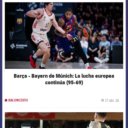
FCB Barcelona badge
Barça - Bayern de Múnich: La lucha europea
continúa (95-69)
17 abr. 26
BALONCESTO
label.
FCB Barcelona badge