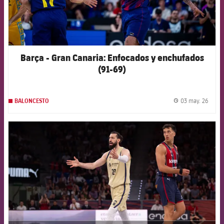
Barça - Gran Canaria: Enfocados y enchufados
(91-69)
03 may. 26
BALONCESTO
label.
FCB Barcelona badge