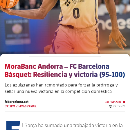
plusicon
más
Junta Directiva
plusicon
más
Estructura ejecutiva
Barça Academy
plusicon
más
Organigramas
Más que un club
chevron-right
label.aria.chevronright
MoraBanc Andorra – FC Barcelona
Década a década
Bàsquet: Resiliencia y victoria (95-100)
Órganos
Masia 360
chevron-right
label.aria.chevronright
Presidentes
Los azulgranas han remontado para forzar la prórroga y
sellar una nueva victoria en la competición doméstica
Documents
La Masia
chevron-right
label.aria.chevronright
Jugadores de leyenda
fcbarcelona.cat
BALONCESTO
Fecha de pub
09:12PM VIERNES 29 MAY.
29 may 26
Comisiones y órganos
Entrenadores
chevron-right
label.aria.chevronright
E
l Barça ha sumado una trabajada victoria en la
Centro de documentación