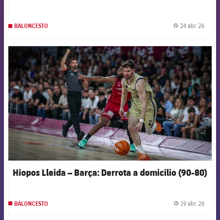
24 abr. 26
BALONCESTO
label.
FCB Barcelona badge
Hiopos Lleida – Barça: Derrota a domicilio (90-80)
19 abr. 26
BALONCESTO
label.