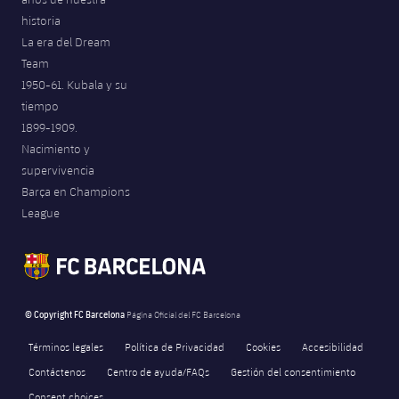
historia
La era del Dream
Team
1950-61. Kubala y su
tiempo
1899-1909.
Nacimiento y
supervivencia
Barça en Champions
League
© Copyright FC Barcelona
Página Oficial del FC Barcelona
Términos legales
Política de Privacidad
Cookies
Accesibilidad
Contáctenos
Centro de ayuda/FAQs
Gestión del consentimiento
Consent choices