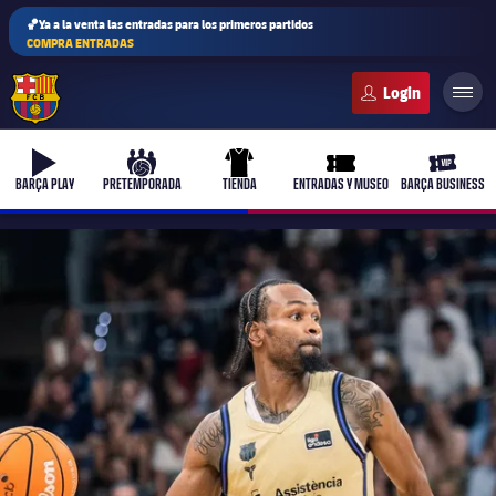
🏀Ya a la venta las entradas para los primeros partidos
COMPRA ENTRADAS
FC Barcelona club badge
b-play
culers-ball
uniform
ticket-full
ticket-v
BARÇA PLAY
PRETEMPORADA
TIENDA
ENTRADAS Y MUSEO
BARÇA BUSINESS