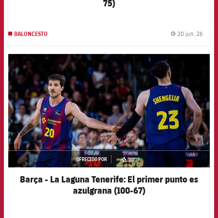
75)
20 jun. 26
BALONCESTO
label.
FCB Barcelona badge
OFRECIDO POR
asistencia
Barça - La Laguna Tenerife: El primer punto es
azulgrana (100-67)