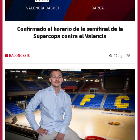
Confirmado el horario de la semifinal de la
Supercopa contra el Valencia
07 ago. 26
BALONCESTO
label.
FCB Barcelona badge