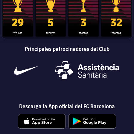
Trofeo de La Liga
Trofeo de la Liga de Campeones
Trofeo del Mundial de Clube
Copa del 
29
5
3
32
TÍTULOS
TROFEOS
TROFEOS
TROFEOS
Principales patrocinadores del Club
Descarga la App oficial del FC Barcelona