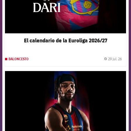
El calendario de la Euroliga 2026/27
29 jul. 26
BALONCESTO
label.
FCB Barcelona badge