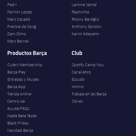
Pedri
Lamine Yamal
Fermín López
Raphinha
Marc Casadó
Roony Bardghji
Frenkie de Jong
Anthony Gordon
Dani Olmo
Karim Adeyemi
Marc Bernal
Productos Barça
Club
Culers Membership
Spotify Camp Nou
Barça Play
Canal ético
Entradas y Museo
Escudo
Barça App
Himno
Tienda online
Trabaja en las Barça
Centro de
Stores
Ayuda/FAQs
Hazte Beta Tester
Black Friday
Navidad Barça