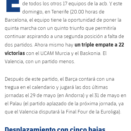
de todos los otros 17 equipos de la acb. Y este
domingo, en Tenerife (20.00 horas de
plusicon
más
Barcelona, ​​el equipo tiene la oportunidad de poner la
quinta marcha con un quinto triunfo que permitiría
Instalaciones
continuar aspirando a una segunda posición a falta de
un triple empate a 22
dos partidos. Ahora mismo hay
Spotify Camp Nou
victorias
con el UCAM Murcia y el Baskonia. El
Valencia, con un partido menos.
Palau Blaugrana
Después de este partido, el Barça contará con una
Estadi Johan Cruyff
tregua en el calendario y jugará las dos últimas
jornadas el 29 de mayo (en Andorra) y el 31 de mayo en
Barça Cafe
plusicon
más
el Palau (el partido aplazado de la próxima jornada, ya
que el Valencia disputará la Final Four de la Euroliga).
Ciutat Esportiva
Servicios
plusicon
más
Desplazamiento con cinco bajas
La Masia