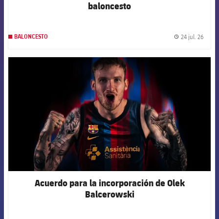
baloncesto
24 jul. 26
BALONCESTO
label.
FCB Barcelona badge
Acuerdo para la incorporación de Olek
Balcerowski