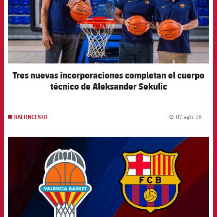
Tres nuevas incorporaciones completan el cuerpo
técnico de Aleksander Sekulic
07 ago. 26
BALONCESTO
label.
FCB Barcelona badge