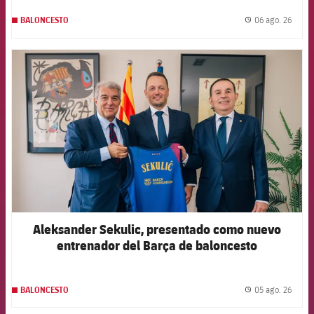
06 ago. 26
BALONCESTO
label.
FCB Barcelona badge
Aleksander Sekulic, presentado como nuevo
entrenador del Barça de baloncesto
05 ago. 26
BALONCESTO
label.