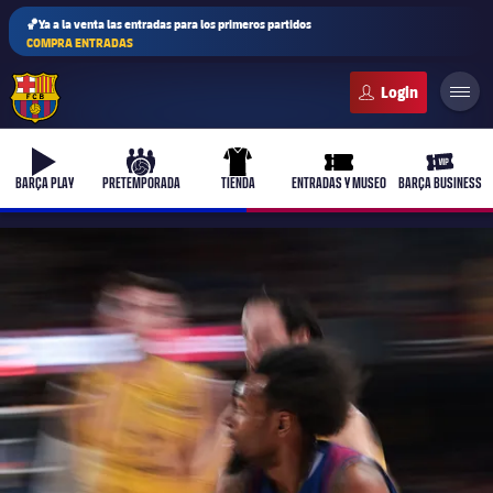
🏀Ya a la venta las entradas para los primeros partidos
COMPRA ENTRADAS
FC Barcelona club badge
b-play
culers-ball
uniform
ticket-full
ticket-v
BARÇA PLAY
PRETEMPORADA
TIENDA
ENTRADAS Y MUSEO
BARÇA BUSINESS