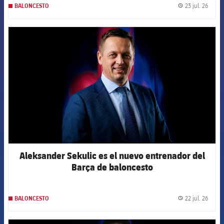
23 jul. 26
BALONCESTO
label.
FCB Barcelona badge
Aleksander Sekulic es el nuevo entrenador del
Barça de baloncesto
22 jul. 26
BALONCESTO
label.