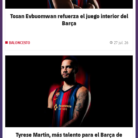
Tosan Evbuomwan refuerza el juego interior del
Barça
27 jul. 26
BALONCESTO
label.
FCB Barcelona badge
Tyrese Martin, más talento para el Barça de