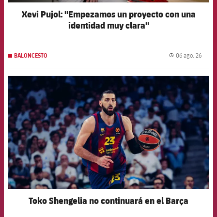
Xevi Pujol: "Empezamos un proyecto con una
identidad muy clara"
06 ago. 26
BALONCESTO
label.
FCB Barcelona badge
Toko Shengelia no continuará en el Barça