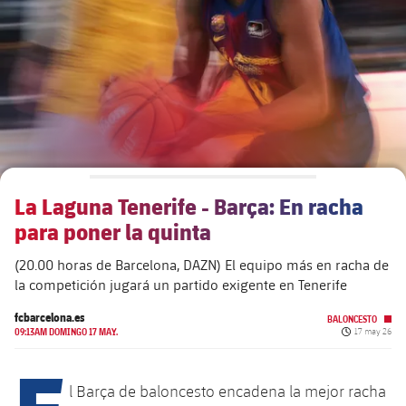
plusicon
más
Junta Directiva
plusicon
más
Estructura ejecutiva
Barça Academy
plusicon
más
Organigramas
Más que un club
chevron-right
label.aria.chevronright
La Laguna Tenerife - Barça: En racha
Década a década
para poner la quinta
Órganos
Masia 360
chevron-right
label.aria.chevronright
Presidentes
(20.00 horas de Barcelona, DAZN) El equipo más en racha de
la competición jugará un partido exigente en Tenerife
Documents
La Masia
chevron-right
label.aria.chevronright
Jugadores de leyenda
fcbarcelona.es
BALONCESTO
Fecha de pub
09:13AM DOMINGO 17 MAY.
17 may 26
Comisiones y órganos
Entrenadores
chevron-right
label.aria.chevronright
E
l Barça de baloncesto encadena la mejor racha
Centro de documentación