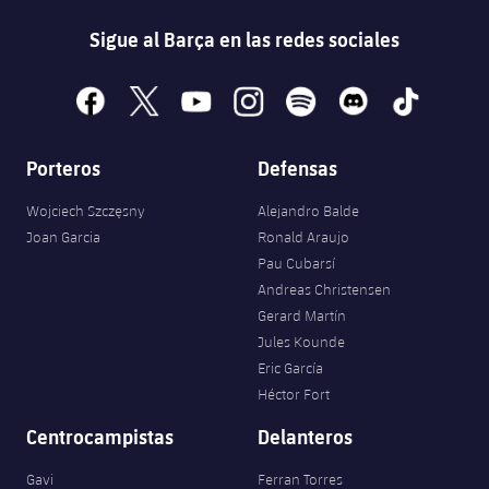
Sigue al Barça en las redes sociales
facebook
x
youtube
instagram
spotify
discord
tiktok
Porteros
Defensas
Wojciech Szczęsny
Alejandro Balde
Joan Garcia
Ronald Araujo
Pau Cubarsí
Andreas Christensen
Gerard Martín
Jules Kounde
Eric García
Héctor Fort
Centrocampistas
Delanteros
Gavi
Ferran Torres