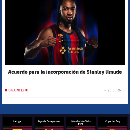
FCB Barcelona badge
Acuerdo para la incorporación de Stanley Umude
21 jul. 26
BALONCESTO
label.
La Liga
Liga de Campeones
Mundial de Clubs
Copa del Rey
FIFA