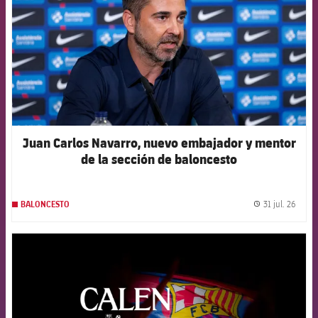
Juan Carlos Navarro, nuevo embajador y mentor
de la sección de baloncesto
31 jul. 26
BALONCESTO
label.
FCB Barcelona badge