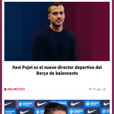
FCB Barcelona badge
Xevi Pujol es el nuevo director deportivo del
Barça de baloncesto
03 ago. 26
BALONCESTO
label.
FCB Barcelona badge