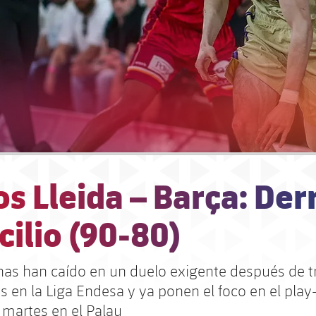
s Lleida – Barça: Der
ilio (90-80)
nas han caído en un duelo exigente después de tr
s en la Liga Endesa y ya ponen el foco en el play
 martes en el Palau