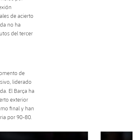
exión
les de acierto
eida no ha
utos del tercer
momento de
sivo, liderado
da. El Barça ha
erto exterior
amo final y han
ria por 90-80.
Siguiente
label.aria.chevron