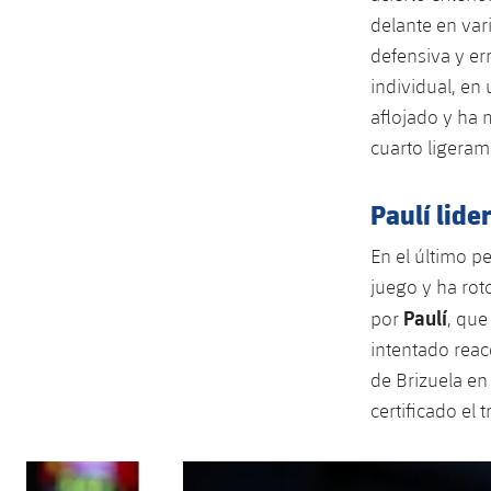
delante en va
defensiva y er
individual, en 
aflojado y ha 
cuarto ligeram
Paulí lider
En el último 
juego y ha roto
Paulí
por
, que
intentado reac
de Brizuela en
certificado el
Anterior
label.aria.chevronleft