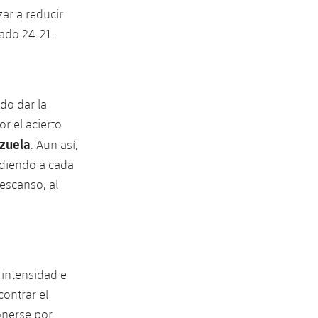
ar a reducir
tado 24-21.
do dar la
r el acierto
izuela
. Aun así,
ndiendo a cada
escanso, al
 intensidad e
ontrar el
ponerse por