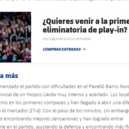
¿Quieres venir a la prim
eliminatoria de play-in?
Consigue ahora tus entradas
COMPRAR ENTRADAS
FECHA DE PUBLICACIÓN
 a más
menzado el partido con dificultades en el Pavelló Barris No
 inicial de un Hiopos Lleida muy intenso y acertado. Los loca
tmo en los primeros compases y han llegado a abrir una dif
en el marcador (17-6). Con el paso de los minutos, sin embarg
do encontrando mejores sensaciones y han logrado entrar
e en el partido, ajustando la defensa y encontrando más fl