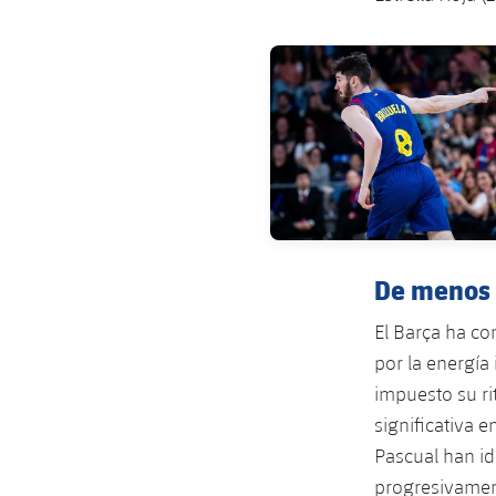
FC Barcelona club badge
De menos
El Barça ha co
por la energía
impuesto su ri
significativa 
Pascual han i
progresivament