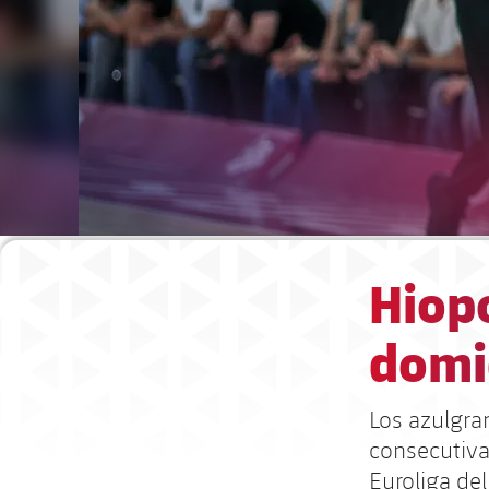
Hiopo
domic
Los azulgra
consecutiva
Euroliga del