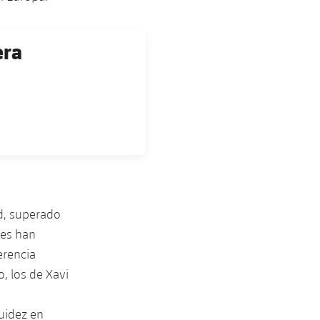
era
rd, superado
les han
erencia
o, los de Xavi
uidez en