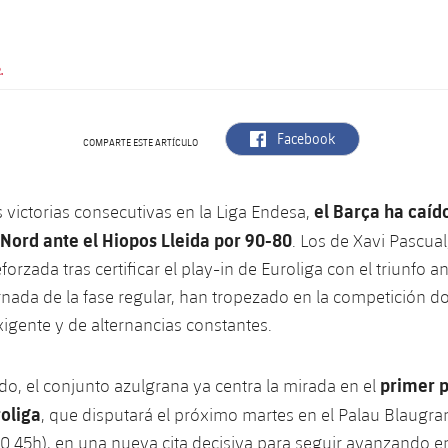
.
label.aria.facebook
Facebook
COMPARTE ESTE ARTÍCULO
el Barça ha caído
s victorias consecutivas en la Liga Endesa,
 Nord ante el Hiopos Lleida por 90-80
. Los de Xavi Pascua
forzada tras certificar el play-in de Euroliga con el triunfo a
ornada de la fase regular, han tropezado en la competición 
igente y de alternancias constantes.
primer p
ado, el conjunto azulgrana ya centra la mirada en el
roliga
, que disputará el próximo martes en el Palau Blaugra
(20.45h), en una nueva cita decisiva para seguir avanzando e