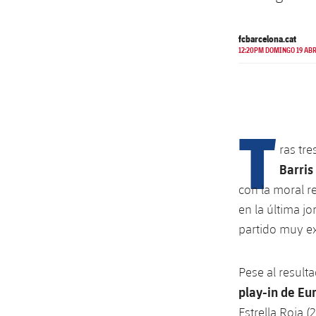
fcbarcelona.cat
12:20PM DOMINGO 19 ABR
T
ras tre
Barris
con la moral re
en la última j
partido muy ex
Pese al result
play-in de Eu
Estrella Roja 