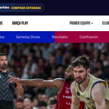
artidos
COMPRAR ENTRADAS
RS
BARÇA PLAY
PRIMER EQUIPO
CLUB
LABEL.ARIA.CARETD
das
Gameday Shows
Resultados
Clasificación