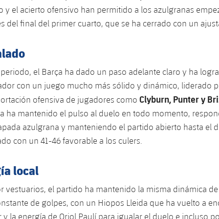
mo y el acierto ofensivo han permitido a los azulgranas empez
es del final del primer cuarto, que se ha cerrado con un ajus
alado
periodo, el Barça ha dado un paso adelante claro y ha logra
ador con un juego mucho más sólido y dinámico, liderado po
Clyburn, Punter y Br
aportación ofensiva de jugadores como
ida ha mantenido el pulso al duelo en todo momento, respo
apada azulgrana y manteniendo el partido abierto hasta el d
ado con un 41-46 favorable a los culers.
ía local
or vestuarios, el partido ha mantenido la misma dinámica de
nstante de golpes, con un Hiopos Lleida que ha vuelto a enc
r y la energía de Oriol Paulí para igualar el duelo e incluso 