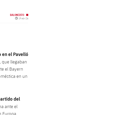
BALONCESTO
Fecha de publicación
19 abr 26
 en el Pavelló
l, que llegaban
nte el Bayern
doméstica en un
artido del
na ante el
n Europa.