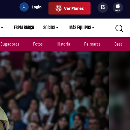
Login
ES
Ver Planes
filled-badge
user
Culers
www
ESPAI BARÇA
SOCIOS
MÁS EQUIPOS
OWN
LABEL.ARIA.CARETDOWN
LABEL.ARIA.CARETDOWN
LABEL.ARIA.CARETDOWN
Jugadores
Fotos
Historia
Palmarés
Base