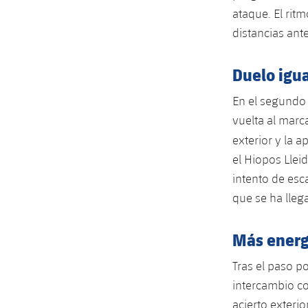
ataque. El rit
distancias ant
Duelo igu
En el segundo 
vuelta al marc
exterior y la 
el Hiopos Lle
intento de esc
que se ha lleg
Más energ
Tras el paso p
intercambio co
acierto exterio