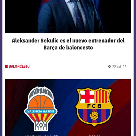
Aleksander Sekulic es el nuevo entrenador del
Barça de baloncesto
22 jul. 26
BALONCESTO
label.
FCB Barcelona badge