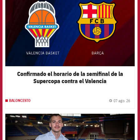
Confirmado el horario de la semifinal de la
Supercopa contra el Valencia
07 ago. 26
BALONCESTO
label.
FCB Barcelona badge