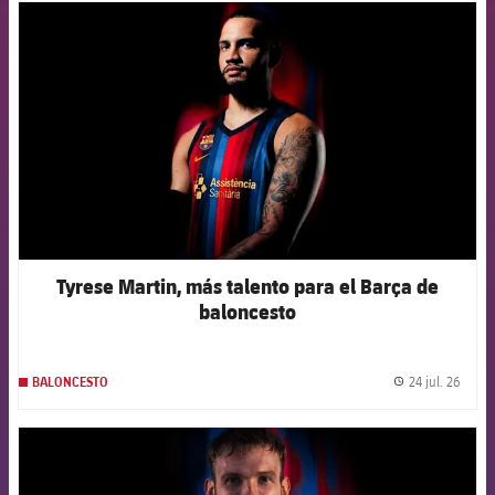
FCB Barcelona badge
Tyrese Martin, más talento para el Barça de
baloncesto
24 jul. 26
BALONCESTO
label.
FCB Barcelona badge