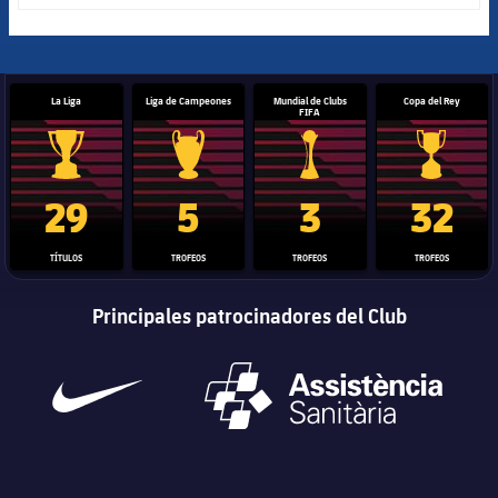
La Liga
Liga de Campeones
Mundial de Clubs
Copa del Rey
FIFA
Trofeo de La Liga
Trofeo de la Liga de Campeones
Trofeo del Mundial de Clube
Copa del 
29
5
3
32
TÍTULOS
TROFEOS
TROFEOS
TROFEOS
Principales patrocinadores del Club