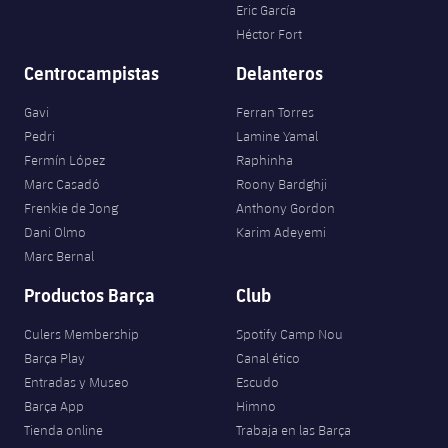
Eric García
Héctor Fort
Centrocampistas
Delanteros
Gavi
Ferran Torres
Pedri
Lamine Yamal
Fermín López
Raphinha
Marc Casadó
Roony Bardghji
Frenkie de Jong
Anthony Gordon
Dani Olmo
Karim Adeyemi
Marc Bernal
Productos Barça
Club
Culers Membership
Spotify Camp Nou
Barça Play
Canal ético
Entradas y Museo
Escudo
Barça App
Himno
Tienda online
Trabaja en las Barça