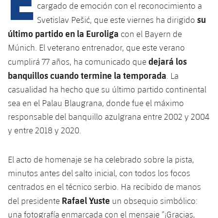
cargado de emoción con el reconocimiento a
su
Svetislav Pešić, que este viernes ha dirigido
plusicon
más
último partido en la Euroliga
con el Bayern de
Múnich. El veterano entrenador, que este verano
Instalaciones
dejará los
cumplirá 77 años, ha comunicado que
banquillos cuando termine la temporada
. La
Spotify Camp Nou
casualidad ha hecho que su último partido continental
sea en el Palau Blaugrana, donde fue el máximo
Palau Blaugrana
responsable del banquillo azulgrana entre 2002 y 2004
y entre 2018 y 2020.
Estadi Johan Cruyff
El acto de homenaje se ha celebrado sobre la pista,
Barça Cafe
plusicon
más
minutos antes del salto inicial, con todos los focos
centrados en el técnico serbio. Ha recibido de manos
Ciutat Esportiva
Servicios
Rafael Yuste
del presidente
un obsequio simbólico:
plusicon
más
una fotografía enmarcada con el mensaje “¡Gracias,
La Masia