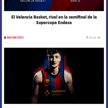
El Valencia Basket, rival en la semifinal de la
Supercopa Endesa
21 jul. 26
BALONCESTO
label.
FCB Barcelona badge