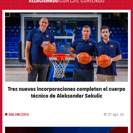
RELACIONADO
CON ESTE CONTENIDO
FCB Barcelona badge
Tres nuevas incorporaciones completan el cuerpo
técnico de Aleksander Sekulic
07 ago. 26
BALONCESTO
label.
FCB Barcelona badge