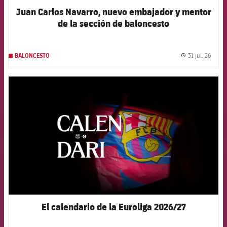
Juan Carlos Navarro, nuevo embajador y mentor
de la sección de baloncesto
31 jul. 26
BALONCESTO
label.
FCB Barcelona badge
El calendario de la Euroliga 2026/27