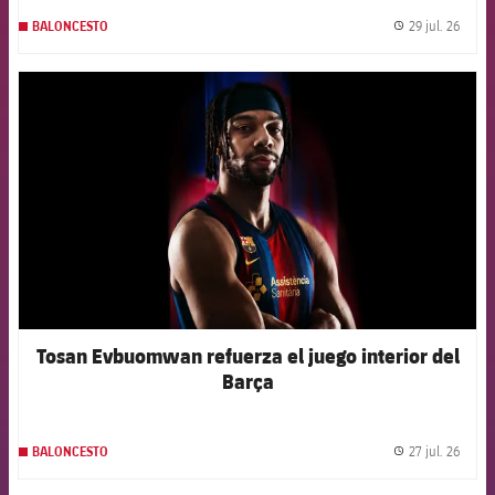
29 jul. 26
BALONCESTO
label.
FCB Barcelona badge
Tosan Evbuomwan refuerza el juego interior del
Barça
27 jul. 26
BALONCESTO
label.