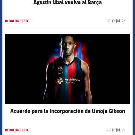
Agustín Ubal vuelve al Barça
17 jul. 26
BALONCESTO
label.
FCB Barcelona badge
Acuerdo para la incorporación de Umoja Gibson
16 jul. 26
BALONCESTO
label.