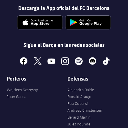
Descarga la App oficial del FC Barcelona
Sigue al Barça en las redes sociales
facebook
x
youtube
instagram
spotify
discord
tiktok
Porteros
Defensas
Wojciech Szczęsny
Alejandro Balde
Joan Garcia
Ronald Araujo
Pau Cubarsí
Andreas Christensen
Gerard Martín
Jules Kounde