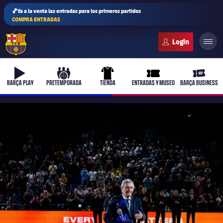
🏀Ya a la venta las entradas para los primeros partidos
COMPRA ENTRADAS
FC Barcelona club badge
b-play
culers-ball
uniform
ticket-full
ticket-v
BARÇA PLAY
PRETEMPORADA
TIENDA
ENTRADAS Y MUSEO
BARÇA BUSINESS