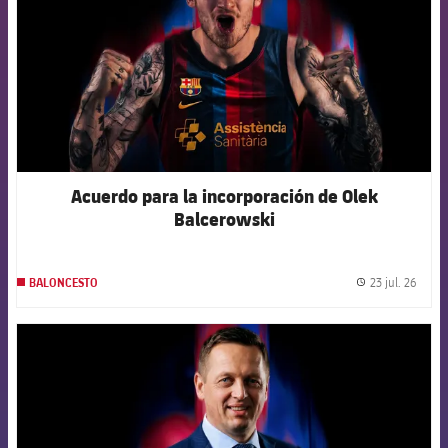
Acuerdo para la incorporación de Olek
Balcerowski
23 jul. 26
BALONCESTO
label.
FCB Barcelona badge