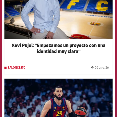
Xevi Pujol: "Empezamos un proyecto con una
identidad muy clara"
06 ago. 26
BALONCESTO
label.
FCB Barcelona badge