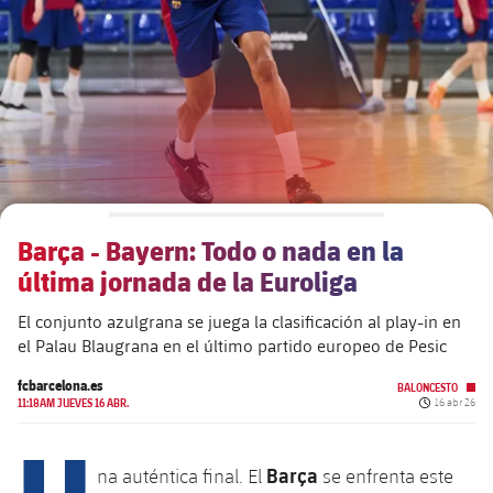
plusicon
más
Junta Directiva
plusicon
más
Estructura ejecutiva
Barça Academy
plusicon
más
Organigramas
Más que un club
chevron-right
label.aria.chevronright
Barça - Bayern: Todo o nada en la
Década a década
última jornada de la Euroliga
Órganos
Masia 360
chevron-right
label.aria.chevronright
Presidentes
El conjunto azulgrana se juega la clasificación al play-in en
el Palau Blaugrana en el último partido europeo de Pesic
Documents
La Masia
chevron-right
label.aria.chevronright
Jugadores de leyenda
fcbarcelona.es
BALONCESTO
Fecha de pu
11:18AM JUEVES 16 ABR.
16 abr 26
Comisiones y órganos
Entrenadores
chevron-right
label.aria.chevronright
U
Barça
na auténtica final. El
se enfrenta este
Centro de documentación