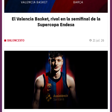
El Valencia Basket, rival en la semifinal de la
Supercopa Endesa
21 jul. 26
BALONCESTO
label.
FCB Barcelona badge