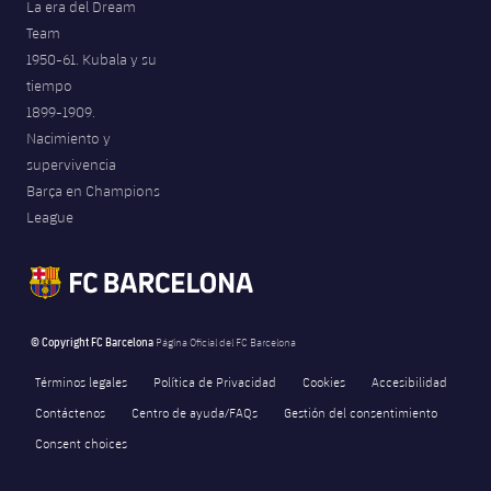
La era del Dream
Team
1950-61. Kubala y su
tiempo
1899-1909.
Nacimiento y
supervivencia
Barça en Champions
League
© Copyright FC Barcelona
Página Oficial del FC Barcelona
Términos legales
Política de Privacidad
Cookies
Accesibilidad
Contáctenos
Centro de ayuda/FAQs
Gestión del consentimiento
Consent choices