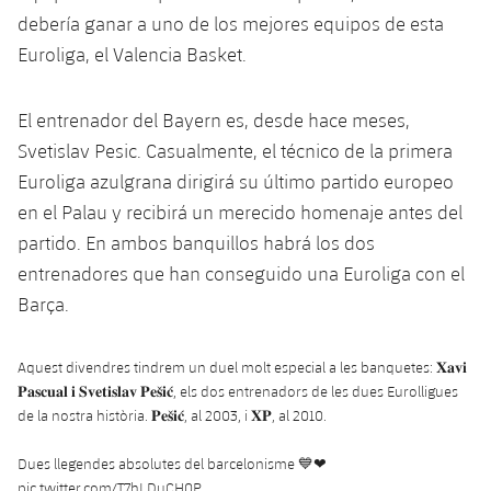
debería ganar a uno de los mejores equipos de esta
Euroliga, el Valencia Basket.
El entrenador del Bayern es, desde hace meses,
Svetislav Pesic. Casualmente, el técnico de la primera
Euroliga azulgrana dirigirá su último partido europeo
en el Palau y recibirá un merecido homenaje antes del
partido. En ambos banquillos habrá los dos
entrenadores que han conseguido una Euroliga con el
Barça.
Aquest divendres tindrem un duel molt especial a les banquetes: 𝐗𝐚𝐯𝐢
𝐏𝐚𝐬𝐜𝐮𝐚𝐥 𝐢 𝐒𝐯𝐞𝐭𝐢𝐬𝐥𝐚𝐯 𝐏𝐞𝐬̌𝐢𝐜́, els dos entrenadors de les dues Eurolligues
de la nostra història. 𝐏𝐞𝐬̌𝐢𝐜́, al 2003, i 𝐗𝐏, al 2010.
Dues llegendes absolutes del barcelonisme 💙❤
pic.twitter.com/T7hLDuCH0P