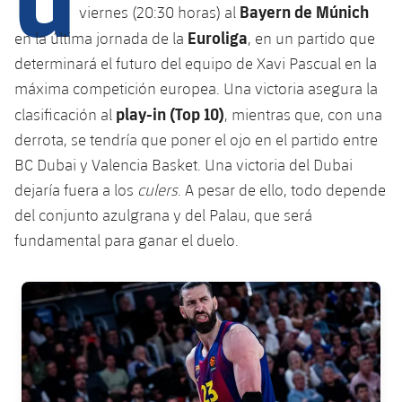
Bayern de Múnich
viernes (20:30 horas) al
Euroliga
en la última jornada de la
, en un partido que
plusicon
más
determinará el futuro del equipo de Xavi Pascual en la
máxima competición europea. Una victoria asegura la
Instalaciones
play-in (Top 10)
clasificación al
, mientras que, con una
derrota, se tendría que poner el ojo en el partido entre
Spotify Camp Nou
BC Dubai y Valencia Basket. Una victoria del Dubai
dejaría fuera a los
culers
. A pesar de ello, todo depende
Palau Blaugrana
del conjunto azulgrana y del Palau, que será
fundamental para ganar el duelo.
Estadi Johan Cruyff
FC Barcelona club badge
Barça Cafe
plusicon
más
Ciutat Esportiva
Servicios
plusicon
más
La Masia