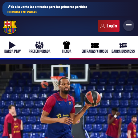
🏀Ya a la venta las entradas para los primeros partidos
COMPRA ENTRADAS
FC Barcelona club badge
b-play
culers-ball
uniform
ticket-full
ticket-v
BARÇA PLAY
PRETEMPORADA
TIENDA
ENTRADAS Y MUSEO
BARÇA BUSINESS