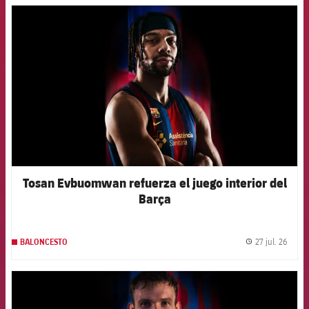
FCB Barcelona badge
Tosan Evbuomwan refuerza el juego interior del
Barça
27 jul. 26
BALONCESTO
label.
FCB Barcelona badge