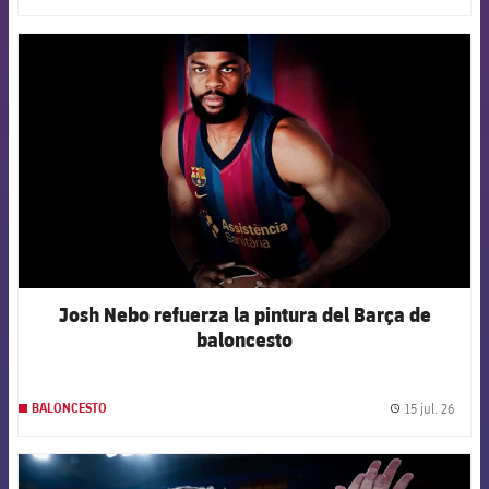
FCB Barcelona badge
Josh Nebo refuerza la pintura del Barça de
baloncesto
15 jul. 26
BALONCESTO
label.
FCB Barcelona badge