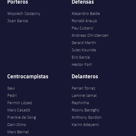
Porteros
Defensas
Wojciech Szczęsny
Alejandro Balde
Joan Garcia
Ronald Araujo
Pau Cubarsí
Andreas Christensen
Gerard Martín
Jules Kounde
Eric García
Héctor Fort
Centrocampistas
Delanteros
Gavi
Ferran Torres
Pedri
Lamine Yamal
Fermín López
Raphinha
Marc Casadó
Roony Bardghji
Frenkie de Jong
Anthony Gordon
Dani Olmo
Karim Adeyemi
Marc Bernal