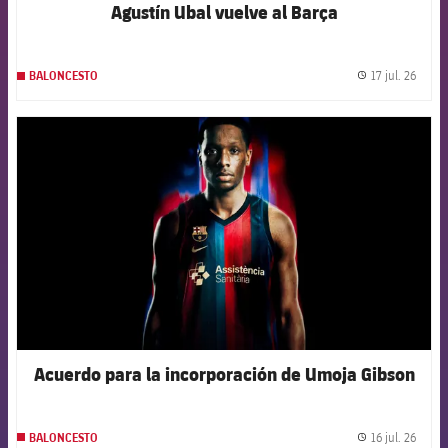
Agustín Ubal vuelve al Barça
17 jul. 26
BALONCESTO
label.
FCB Barcelona badge
Acuerdo para la incorporación de Umoja Gibson
16 jul. 26
BALONCESTO
label.