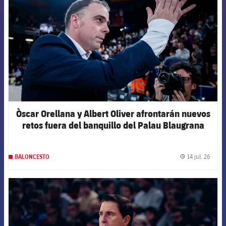
Òscar Orellana y Albert Oliver afrontarán nuevos
retos fuera del banquillo del Palau Blaugrana
14 jul. 26
BALONCESTO
label.
FCB Barcelona badge