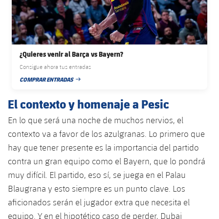
Servicios Médicos
Acreditaciones
Accesibilidad
Instalaciones
¿Quieres venir al Barça vs Bayern?
Consigue ahora tus entradas
COMPRAR ENTRADAS
FECHA DE PUBLICACIÓN
El contexto y homenaje a Pesic
En lo que será una noche de muchos nervios, el
contexto va a favor de los azulgranas. Lo primero que
hay que tener presente es la importancia del partido
contra un gran equipo como el Bayern, que lo pondrá
muy difícil. El partido, eso sí, se juega en el Palau
Blaugrana y esto siempre es un punto clave. Los
aficionados serán el jugador extra que necesita el
equipo. Y en el hipotético caso de perder, Dubai