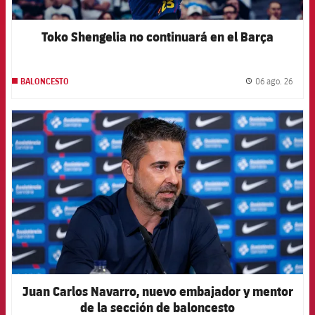
Toko Shengelia no continuará en el Barça
06 ago. 26
BALONCESTO
label.
FCB Barcelona badge
Juan Carlos Navarro, nuevo embajador y mentor
de la sección de baloncesto