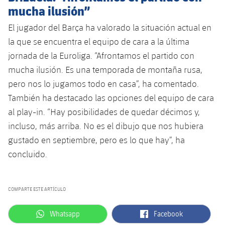
mucha ilusión”
El jugador del Barça ha valorado la situación actual en
la que se encuentra el equipo de cara a la última
jornada de la Euroliga. “Afrontamos el partido con
mucha ilusión. Es una temporada de montaña rusa,
pero nos lo jugamos todo en casa”, ha comentado.
También ha destacado las opciones del equipo de cara
al play-in. “Hay posibilidades de quedar décimos y,
incluso, más arriba. No es el dibujo que nos hubiera
gustado en septiembre, pero es lo que hay”, ha
concluido.
COMPARTE ESTE ARTÍCULO
label.aria.whatsapp
label.aria.facebook
Whatsapp
Facebook