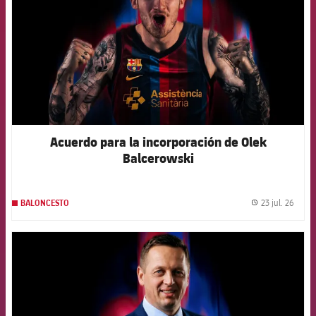
Acuerdo para la incorporación de Olek
Balcerowski
23 jul. 26
BALONCESTO
label.
FCB Barcelona badge