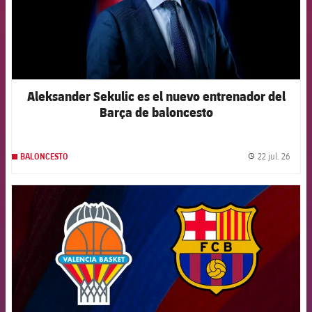
Aleksander Sekulic es el nuevo entrenador del
Barça de baloncesto
22 jul. 26
BALONCESTO
label.
FCB Barcelona badge