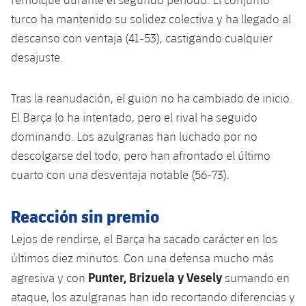
Servicios Médicos
Acreditaciones
turco ha mantenido su solidez colectiva y ha llegado al
descanso con ventaja (41-53), castigando cualquier
Accesibilidad
Instalaciones
desajuste.
Tras la reanudación, el guion no ha cambiado de inicio.
El Barça lo ha intentado, pero el rival ha seguido
dominando. Los azulgranas han luchado por no
descolgarse del todo, pero han afrontado el último
cuarto con una desventaja notable (56-73).
Reacción sin premio
Lejos de rendirse, el Barça ha sacado carácter en los
últimos diez minutos. Con una defensa mucho más
Punter, Brizuela y Vesely
agresiva y con
sumando en
ataque, los azulgranas han ido recortando diferencias y