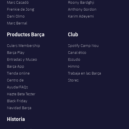
Marc Casadó
Roony Bardghji
Frenkie de Jong
Anthony Gordon
Dani Olmo
Karim Adeyemi
Marc Bernal
Productos Barça
Club
Culers Membership
Spotify Camp Nou
Barça Play
Canal ético
Entradas y Museo
Escudo
Barça App
Himno
Tienda online
Trabaja en las Barça
Centro de
Stores
Ayuda/FAQs
Hazte Beta Tester
Black Friday
Navidad Barça
Historia