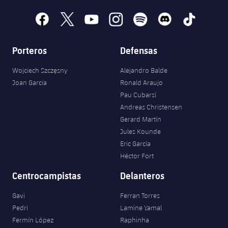
facebook
x
youtube
instagram
spotify
discord
tiktok
Porteros
Defensas
Wojciech Szczęsny
Alejandro Balde
Joan Garcia
Ronald Araujo
Pau Cubarsí
Andreas Christensen
Gerard Martín
Jules Kounde
Eric García
Héctor Fort
Centrocampistas
Delanteros
Gavi
Ferran Torres
Pedri
Lamine Yamal
Fermín López
Raphinha