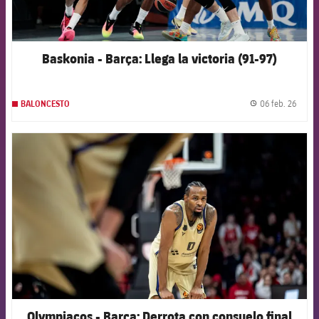
Baskonia - Barça: Llega la victoria (91-97)
06 feb. 26
BALONCESTO
label.
FCB Barcelona badge
Olympiacos - Barça: Derrota con consuelo final