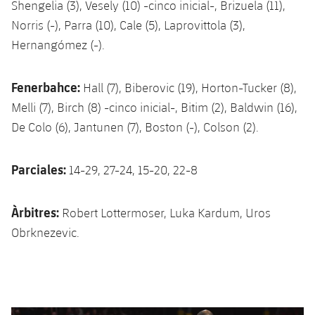
Shengelia (3), Vesely (10) -cinco inicial-, Brizuela (11),
Norris (-), Parra (10), Cale (5), Laprovittola (3),
Hernangómez (-).
Fenerbahce:
Hall (7), Biberovic (19), Horton-Tucker (8),
Melli (7), Birch (8) -cinco inicial-, Bitim (2), Baldwin (16),
De Colo (6), Jantunen (7), Boston (-), Colson (2).
Parciales:
14-29, 27-24, 15-20, 22-8
Àrbitres:
Robert Lottermoser, Luka Kardum, Uros
Obrknezevic.
Anterior
label.aria.chevronleft
Siguiente
label.aria.