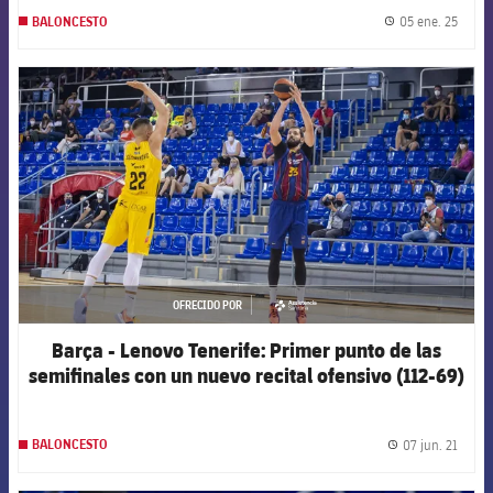
05 ene. 25
BALONCESTO
label.
FCB Barcelona badge
OFRECIDO POR
asistencia
Barça - Lenovo Tenerife: Primer punto de las
semifinales con un nuevo recital ofensivo (112-69)
07 jun. 21
BALONCESTO
label.