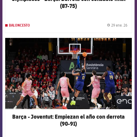
(87-75)
29 ene. 26
BALONCESTO
label.
FCB Barcelona badge
Barça - Joventut: Empiezan el año con derrota
(90-91)