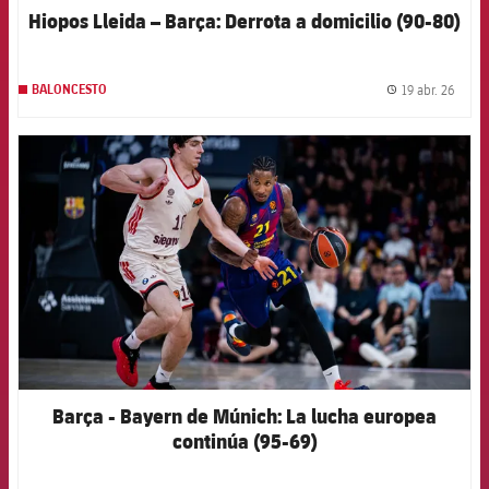
Hiopos Lleida – Barça: Derrota a domicilio (90-80)
19 abr. 26
BALONCESTO
label.
FCB Barcelona badge
Barça - Bayern de Múnich: La lucha europea
continúa (95-69)