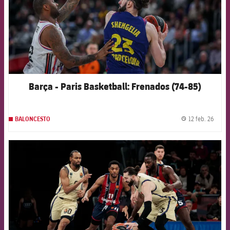
Barça - Paris Basketball: Frenados (74-85)
12 feb. 26
BALONCESTO
label.
FCB Barcelona badge