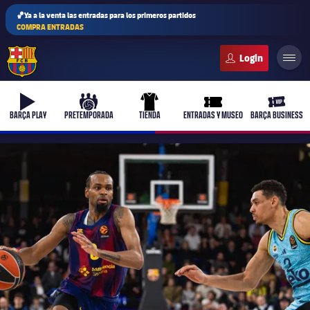
🏀Ya a la venta las entradas para los primeros partidos
COMPRA ENTRADAS
FC Barcelona club badge
b-play
culers-ball
uniform
ticket-full
ticket-v
BARÇA PLAY
PRETEMPORADA
TIENDA
ENTRADAS Y MUSEO
BARÇA BUSINESS