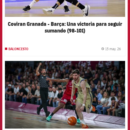
Coviran Granada - Barça: Una victoria para seguir
sumando (98-101)
13 may. 26
BALONCESTO
label.
FCB Barcelona badge