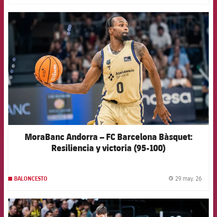
FCB Barcelona badge
MoraBanc Andorra – FC Barcelona Bàsquet:
Resiliencia y victoria (95-100)
29 may. 26
BALONCESTO
label.
FCB Barcelona badge