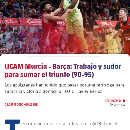
plusicon
más
Junta Directiva
plusicon
más
Estructura ejecutiva
Barça Academy
plusicon
más
Organigramas
Más que un club
chevron-right
label.aria.chevronright
UCAM Murcia - Barça: Trabajo y sudor
Década a década
para sumar el triunfo (90-95)
Órganos
Masia 360
chevron-right
label.aria.chevronright
Presidentes
Los azulgranas han tenido que pasar por una prórroga para
sumar la victoria a domicilio | FOTO: Javier Bernal
Documents
La Masia
chevron-right
label.aria.chevronright
Jugadores de leyenda
BALONCESTO
Fecha de pub
08:05PM DOMINGO 26 ENE.
26 ene 25
Comisiones y órganos
T
Entrenadores
chevron-right
label.aria.chevronright
ercera victoria consecutiva en la ACB. Tras el
Centro de documentación