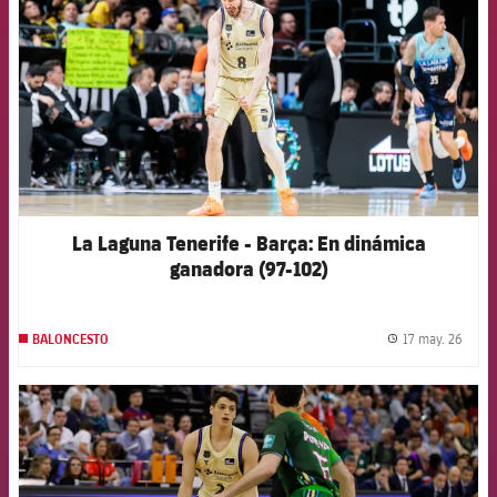
La Laguna Tenerife - Barça: En dinámica
ganadora (97-102)
17 may. 26
BALONCESTO
label.
FCB Barcelona badge