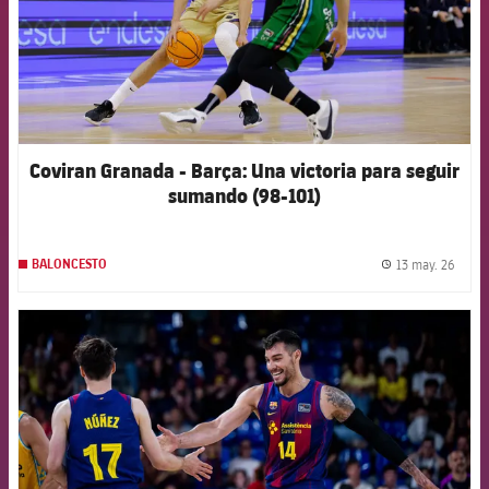
Coviran Granada - Barça: Una victoria para seguir
sumando (98-101)
13 may. 26
BALONCESTO
label.
FCB Barcelona badge