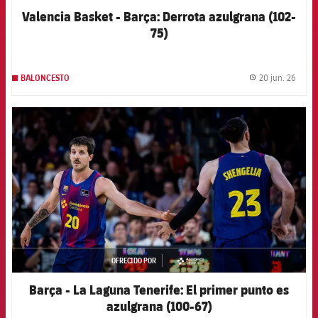
Valencia Basket - Barça: Derrota azulgrana (102-
75)
20 jun. 26
BALONCESTO
label.
FCB Barcelona badge
OFRECIDO POR
asistencia
Barça - La Laguna Tenerife: El primer punto es
azulgrana (100-67)