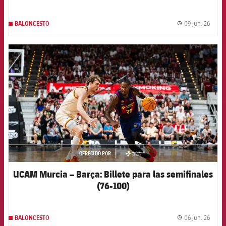
09 jun. 26
BALONCESTO
label.
FCB Barcelona badge
OFRECIDO POR
asistencia
UCAM Murcia – Barça: Billete para las semifinales
(76-100)
06 jun. 26
BALONCESTO
label.