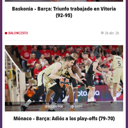
Baskonia - Barça: Triunfo trabajado en Vitoria
(92-95)
26 abr. 26
BALONCESTO
label.
FCB Barcelona badge
OFRECIDO POR
asistencia
Mónaco - Barça: Adiós a los play-offs (79-70)