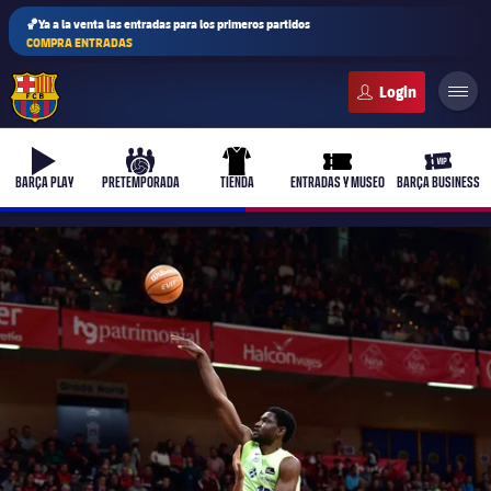
🏀Ya a la venta las entradas para los primeros partidos
COMPRA ENTRADAS
FC Barcelona club badge
b-play
culers-ball
uniform
ticket-full
ticket-v
BARÇA PLAY
PRETEMPORADA
TIENDA
ENTRADAS Y MUSEO
BARÇA BUSINESS