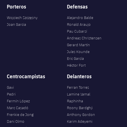
Porteros
Defensas
Wojciech Szczęsny
Alejandro Balde
Joan Garcia
Ronald Araujo
Pau Cubarsí
Andreas Christensen
Gerard Martín
Jules Kounde
Eric García
Héctor Fort
Centrocampistas
Delanteros
Gavi
Ferran Torres
Pedri
Lamine Yamal
Fermín López
Raphinha
Marc Casadó
Roony Bardghji
Frenkie de Jong
Anthony Gordon
Dani Olmo
Karim Adeyemi