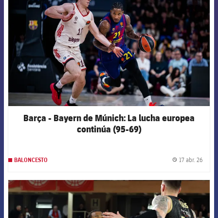
Barça - Bayern de Múnich: La lucha europea
continúa (95-69)
17 abr. 26
BALONCESTO
label.
FCB Barcelona badge