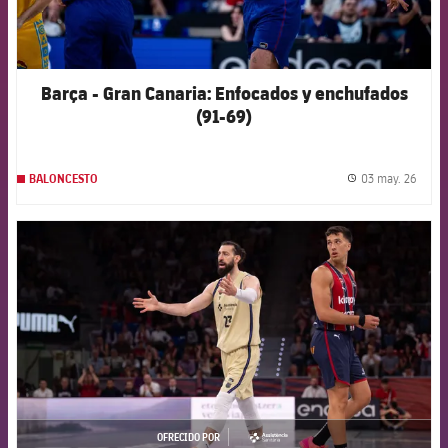
Barça - Gran Canaria: Enfocados y enchufados
(91-69)
03 may. 26
BALONCESTO
label.
FCB Barcelona badge
OFRECIDO POR
asistencia