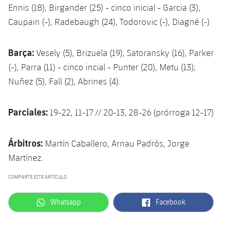
Ennis (18), Birgander (25) - cinco inicial - Garcia (3),
Caupain (-), Radebaugh (24), Todorovic (-), Diagné (-)
Barça:
Vesely (5), Brizuela (19), Satoransky (16), Parker
(-), Parra (11) - cinco incial - Punter (20), Metu (13);
Nuñez (5), Fall (2), Abrines (4).
Parciales:
19-22, 11-17 // 20-13, 28-26 (prórroga 12-17)
Árbitros:
Martín Caballero, Arnau Padrós, Jorge
Martínez.
COMPARTE ESTE ARTÍCULO
label.aria.whatsapp
label.aria.facebook
Whatsapp
Facebook