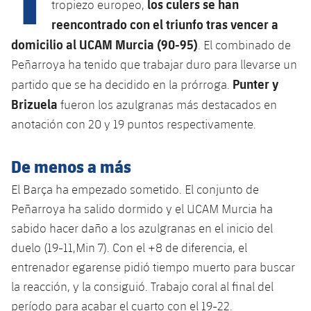
los culers se han
tropiezo europeo,
reencontrado con el triunfo tras vencer a
domicilio al UCAM Murcia (90-95)
. El combinado de
plusicon
más
Peñarroya ha tenido que trabajar duro para llevarse un
Instalaciones
Punter y
partido que se ha decidido en la prórroga.
Brizuela
fueron los azulgranas más destacados en
Spotify Camp Nou
anotación con 20 y 19 puntos respectivamente.
Palau Blaugrana
De menos a más
El Barça ha empezado sometido. El conjunto de
Estadi Johan Cruyff
Peñarroya ha salido dormido y el UCAM Murcia ha
sabido hacer daño a los azulgranas en el inicio del
Barça Cafe
plusicon
más
duelo (19-11,Min 7). Con el +8 de diferencia, el
entrenador egarense pidió tiempo muerto para buscar
Ciutat Esportiva
Servicios
la reacción, y la consiguió. Trabajo coral al final del
plusicon
más
período para acabar el cuarto con el 19-22.
La Masia