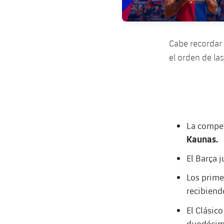
Cabe recordar 
el orden de las
La compet
Kaunas.
El Barça 
Los prime
recibiendo
El Clásico
duodécima