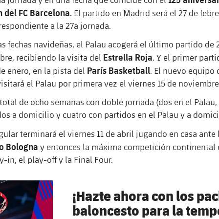
n del FC Barcelona
. El partido en Madrid será el 27 de febre
respondiente a la 27a jornada.
as fechas navideñas, el Palau acogerá el último partido de 
Estrella Roja
bre, recibiendo la visita del
. Y el primer part
París Basketball
de enero, en la pista del
. El nuevo equipo 
visitará el Palau por primera vez el viernes 15 de noviembre
total de ocho semanas con doble jornada (dos en el Palau,
os a domicilio y cuatro con partidos en el Palau y a domicil
gular terminará el viernes 11 de abril jugando en casa ante 
o Bologna
y entonces la máxima competición continental 
y-in, el play-off y la Final Four.
¡Hazte ahora con los pa
baloncesto para la temp