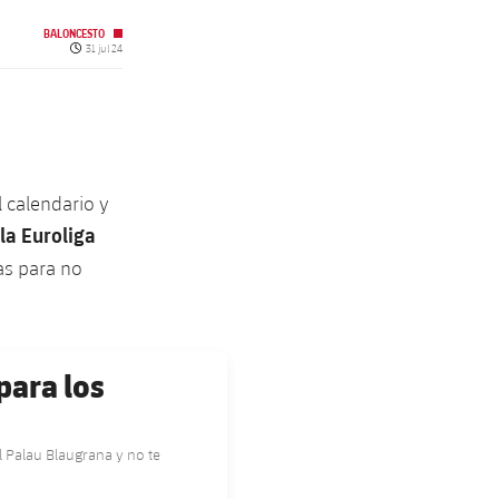
BALONCESTO
Fecha de publicación
31 jul 24
 calendario y
la Euroliga
as para no
para los
 Palau Blaugrana y no te