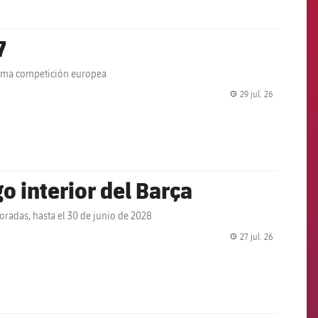
7
áxima competición europea
29 jul. 26
label.share.
 interior del Barça
poradas, hasta el 30 de junio de 2028
27 jul. 26
label.share.