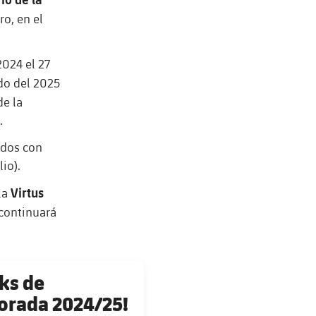
ro, en el
2024 el 27
ido del 2025
de la
.
 dos con
io).
Virtus
la
continuará
cks de
orada 2024/25!