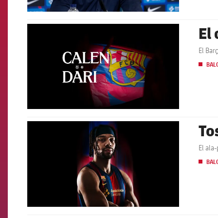
El
FCB Barcelona badge
El Bar
BAL
To
FCB Barcelona badge
El ala
BAL