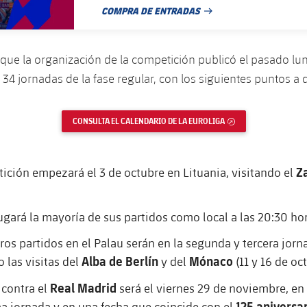
COMPRA DE ENTRADAS
FECHA DE PUBLICACIÓN
que la organización de la competición publicó el pasado lune
 34 jornadas de la fase regular, con los siguientes puntos a 
CONSULTA EL CALENDARIO DE LA EUROLIGA
ENLACE EXTERNO
Za
ición empezará el 3 de octubre en Lituania, visitando el
jugará la mayoría de sus partidos como local a las 20:30 ho
ros partidos en el Palau serán en la segunda y tercera jorn
Alba de Berlín
Mónaco
 las visitas del
y del
(11 y 16 de oc
Real Madrid
 contra el
será el viernes 29 de noviembre, en 
125 aniversar
 jornada y en una fecha que coincide con el