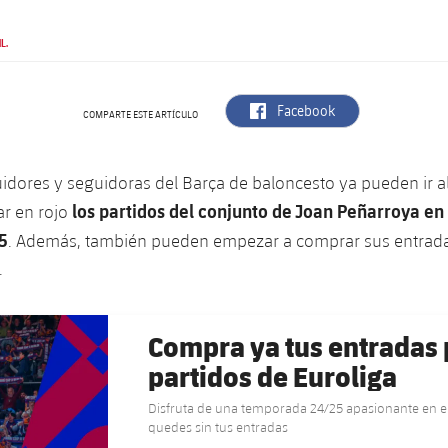
L.
label.aria.facebook
Facebook
COMPARTE ESTE ARTÍCULO
idores y seguidoras del Barça de baloncesto ya pueden ir al
los partidos del conjunto de Joan Peñarroya en 
r en rojo
5
. Además, también pueden empezar a comprar sus entrad
.
Compra ya tus entradas 
partidos de Euroliga
Disfruta de una temporada 24/25 apasionante en el
quedes sin tus entradas