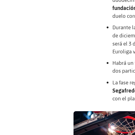
fundació
duelo cor
Durante l
de diciem
será el 3 
Euroliga 
Habrá un 
dos partid
La fase re
Segafred
con el pla
FC Barcelona club badge