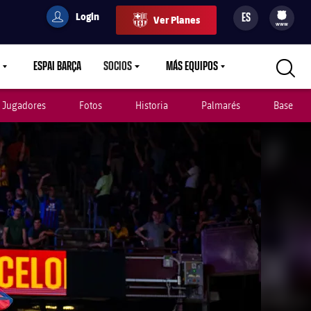
Login
ES
Ver Planes
filled-badge
user
Culers
www
ESPAI BARÇA
SOCIOS
MÁS EQUIPOS
OWN
LABEL.ARIA.CARETDOWN
LABEL.ARIA.CARETDOWN
LABEL.ARIA.CARETDOWN
Jugadores
Fotos
Historia
Palmarés
Base