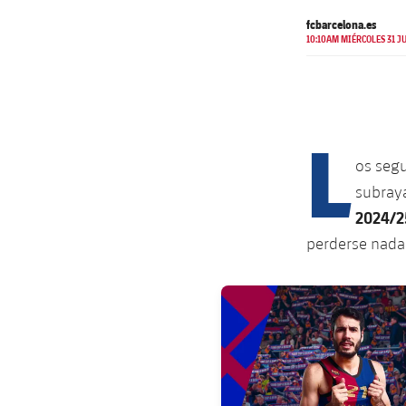
fcbarcelona.es
10:10AM MIÉRCOLES 31 JU
L
os segu
subraya
2024/2
perderse nada
FC Barcelona club badge