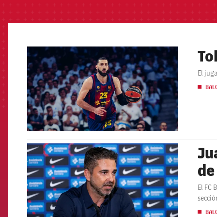
To
FCB Barcelona badge
El jug
BAL
Ju
FCB Barcelona badge
de
El FC 
secció
BAL