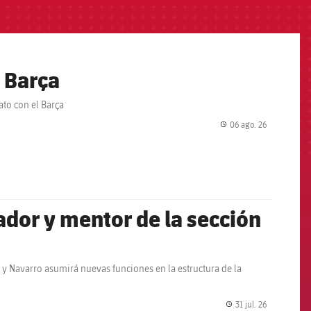
 Barça
ato con el Barça
06 ago. 26
label.share.
dor y mentor de la sección
 y Navarro asumirá nuevas funciones en la estructura de la
31 jul. 26
label.share.