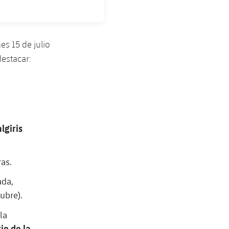
s 15 de julio
destacar:
lgiris
ras.
ada,
tubre).
la
io de la