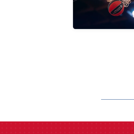
label.aria.barcelon