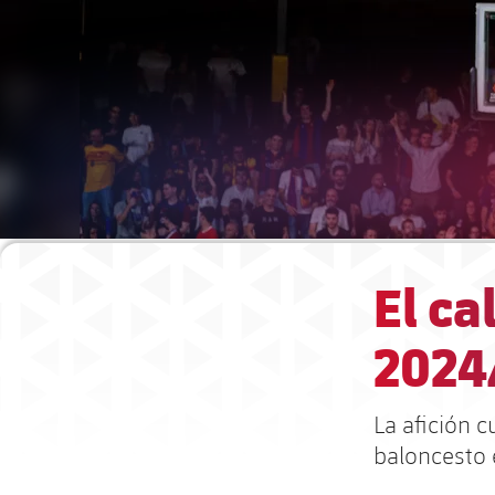
El ca
2024
La afición c
baloncesto 