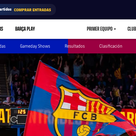
artidos
COMPRAR ENTRADAS
RS
BARÇA PLAY
PRIMER EQUIPO
CLUB
LABEL.ARIA.CARETD
das
Gameday Shows
Resultados
Clasificación