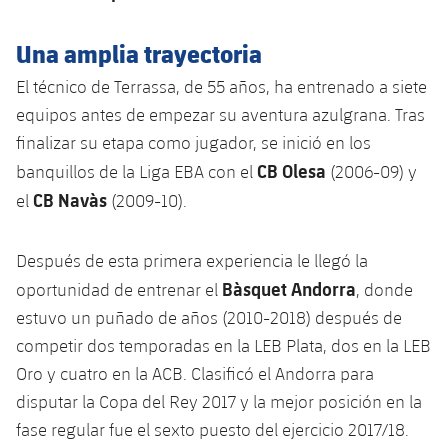
Servicios Médicos
Acreditaciones
Una amplia trayectoria
Accesibilidad
Instalaciones
El técnico de Terrassa, de 55 años, ha entrenado a siete
equipos antes de empezar su aventura azulgrana. Tras
finalizar su etapa como jugador, se inició en los
CB Olesa
banquillos de la Liga EBA con el
(2006-09) y
CB Navàs
el
(2009-10).
Después de esta primera experiencia le llegó la
Bàsquet Andorra
oportunidad de entrenar el
, donde
estuvo un puñado de años (2010-2018) después de
competir dos temporadas en la LEB Plata, dos en la LEB
Oro y cuatro en la ACB. Clasificó el Andorra para
disputar la Copa del Rey 2017 y la mejor posición en la
fase regular fue el sexto puesto del ejercicio 2017/18.