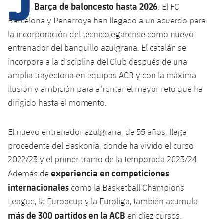
Barça de baloncesto hasta 2026
. El FC
Barcelona y Peñarroya han llegado a un acuerdo para
plusicon
más
la incorporación del técnico egarense como nuevo
entrenador del banquillo azulgrana. El catalán se
Instalaciones
incorpora a la disciplina del Club después de una
amplia trayectoria en equipos ACB y con la máxima
Spotify Camp Nou
ilusión y ambición para afrontar el mayor reto que ha
dirigido hasta el momento.
Palau Blaugrana
El nuevo entrenador azulgrana, de 55 años, llega
Estadi Johan Cruyff
procedente del Baskonia, donde ha vivido el curso
2022/23 y el primer tramo de la temporada 2023/24.
Barça Cafe
experiencia en competiciones
plusicon
más
Además de
internacionales
como la Basketball Champions
Ciutat Esportiva
Servicios
League, la Euroocup y la Euroliga, también acumula
plusicon
más
más de 300 partidos en la ACB
en diez cursos.
La Masia