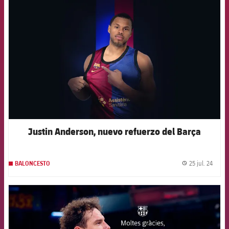
FCB Barcelona badge
Justin Anderson, nuevo refuerzo del Barça
25 jul. 24
BALONCESTO
label.
FCB Barcelona badge