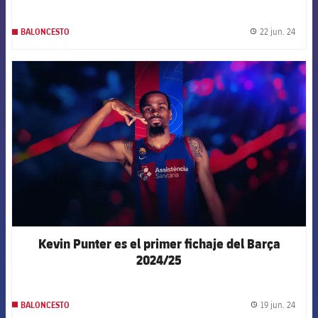
22 jun. 24
BALONCESTO
label.
FCB Barcelona badge
Kevin Punter es el primer fichaje del Barça
2024/25
19 jun. 24
BALONCESTO
label.