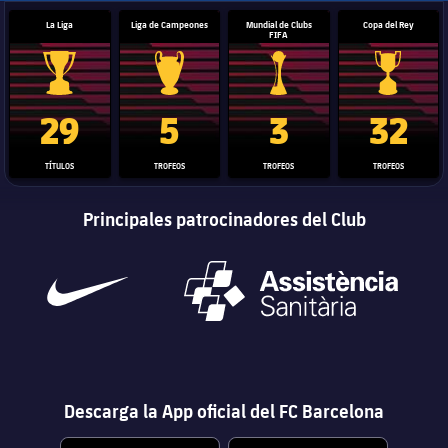
La Liga
Liga de Campeones
Mundial de Clubs
Copa del Rey
FIFA
Trofeo de La Liga
Trofeo de la Liga de Campeones
Trofeo del Mundial de Clube
Copa del 
29
5
3
32
TÍTULOS
TROFEOS
TROFEOS
TROFEOS
Principales patrocinadores del Club
Descarga la App oficial del FC Barcelona