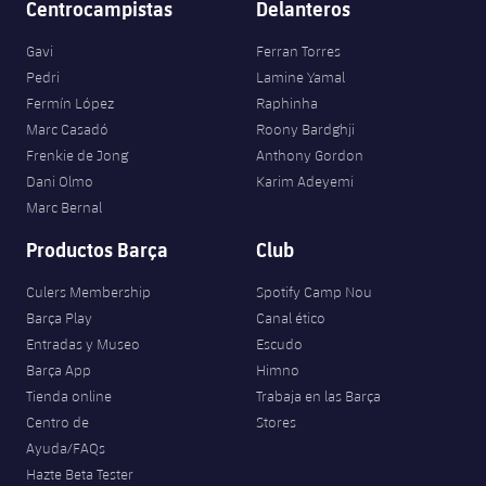
Centrocampistas
Delanteros
Gavi
Ferran Torres
Pedri
Lamine Yamal
Fermín López
Raphinha
Marc Casadó
Roony Bardghji
Frenkie de Jong
Anthony Gordon
Dani Olmo
Karim Adeyemi
Marc Bernal
Productos Barça
Club
Culers Membership
Spotify Camp Nou
Barça Play
Canal ético
Entradas y Museo
Escudo
Barça App
Himno
Tienda online
Trabaja en las Barça
Centro de
Stores
Ayuda/FAQs
Hazte Beta Tester