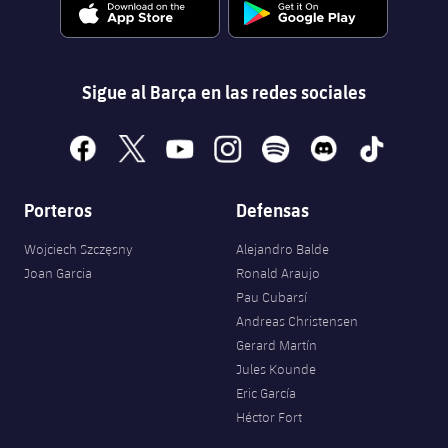
Sigue al Barça en las redes sociales
facebook
x
youtube
instagram
spotify
discord
tiktok
Porteros
Defensas
Wojciech Szczęsny
Alejandro Balde
Joan Garcia
Ronald Araujo
Pau Cubarsí
Andreas Christensen
Gerard Martín
Jules Kounde
Eric García
Héctor Fort