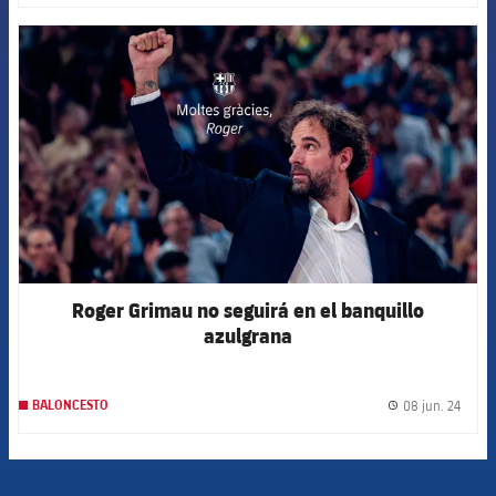
FCB Barcelona badge
Roger Grimau no seguirá en el banquillo
azulgrana
08 jun. 24
BALONCESTO
label.