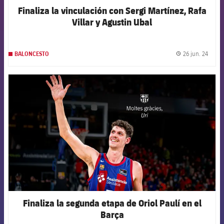
Finaliza la vinculación con Sergi Martínez, Rafa
Villar y Agustin Ubal
26 jun. 24
BALONCESTO
label.
FCB Barcelona badge
Finaliza la segunda etapa de Oriol Paulí en el
Barça