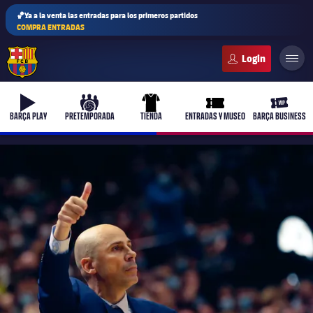
🏀Ya a la venta las entradas para los primeros partidos
COMPRA ENTRADAS
FC Barcelona club badge
b-play
culers-ball
uniform
ticket-full
ticket-v
BARÇA PLAY
PRETEMPORADA
TIENDA
ENTRADAS Y MUSEO
BARÇA BUSINESS