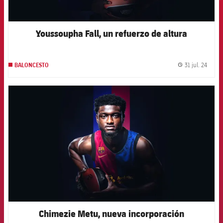
Youssoupha Fall, un refuerzo de altura
31 jul. 24
BALONCESTO
label.
FCB Barcelona badge
Chimezie Metu, nueva incorporación