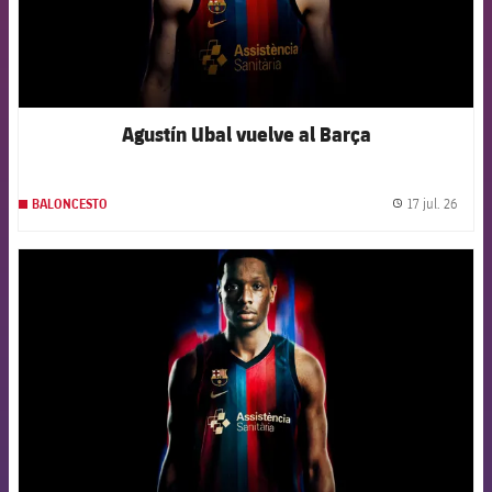
Agustín Ubal vuelve al Barça
17 jul. 26
BALONCESTO
label.
FCB Barcelona badge