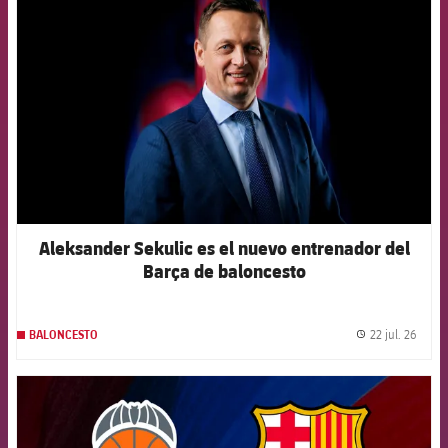
FCB Barcelona badge
Aleksander Sekulic es el nuevo entrenador del
Barça de baloncesto
22 jul. 26
BALONCESTO
label.
FCB Barcelona badge