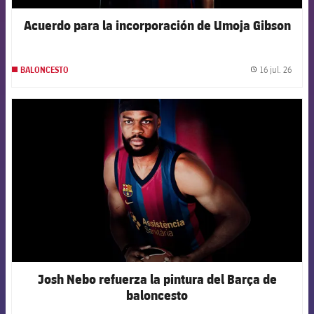
Acuerdo para la incorporación de Umoja Gibson
16 jul. 26
BALONCESTO
label.
FCB Barcelona badge
Josh Nebo refuerza la pintura del Barça de
baloncesto