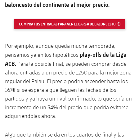
Servicios Médicos
baloncesto del continente al mejor precio.
Acreditaciones
Accesibilidad
Instalaciones
COMPRA TUS ENTRADAS PARA VER EL BARÇA DE BALONCESTO
ENLACE EX
Por ejemplo, aunque queda mucha temporada,
play-offs de la Liga
pensamos ya en los hipotéticos
ACB.
Para la posible final, se pueden comprar desde
ahora entradas a un precio de 125€ para la mejor zona
regular del Palau. El precio podría ascender hasta los
167€ si se espera a que lleguen las fechas de los
partidos y ya haya un rival confirmado, lo que sería un
incremento de un 34% del precio que podría evitarse
adquiriéndolas ahora.
Algo que también se da en los cuartos de final y las