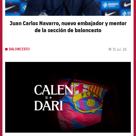
Juan Carlos Navarro, nuevo embajador y mentor
de la sección de baloncesto
31 jul. 26
BALONCESTO
label.
FCB Barcelona badge