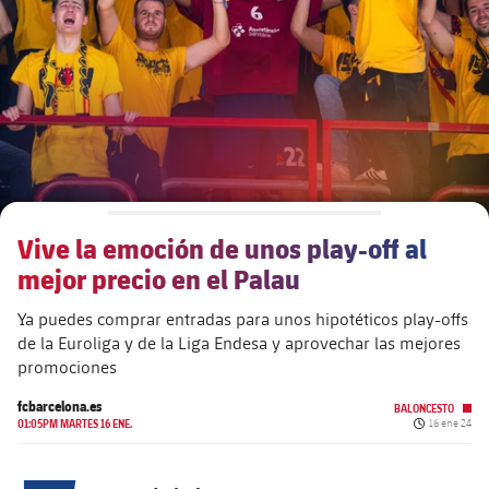
plusicon
más
Junta Directiva
plusicon
más
Estructura ejecutiva
Barça Academy
plusicon
más
Organigramas
Más que un club
chevron-right
label.aria.chevronright
Vive la emoción de unos play-off al
Década a década
mejor precio en el Palau
Órganos
Masia 360
chevron-right
label.aria.chevronright
Presidentes
Ya puedes comprar entradas para unos hipotéticos play-offs
de la Euroliga y de la Liga Endesa y aprovechar las mejores
Documents
La Masia
chevron-right
label.aria.chevronright
Jugadores de leyenda
promociones
fcbarcelona.es
Comisiones y órganos
BALONCESTO
Entrenadores
chevron-right
label.aria.chevronright
Fecha de pub
01:05PM MARTES 16 ENE.
16 ene 24
Centro de documentación