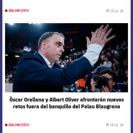
15 jul. 26
BALONCESTO
label.
FCB Barcelona badge
Òscar Orellana y Albert Oliver afrontarán nuevos
retos fuera del banquillo del Palau Blaugrana
14 jul. 26
BALONCESTO
label.