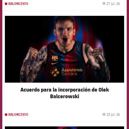
27 jul. 26
BALONCESTO
label.
FCB Barcelona badge
Acuerdo para la incorporación de Olek
Balcerowski
23 jul. 26
BALONCESTO
label.