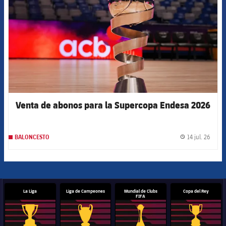
Venta de abonos para la Supercopa Endesa 2026
14 jul. 26
BALONCESTO
label.
La Liga
Liga de Campeones
Mundial de Clubs
Copa del Rey
FIFA