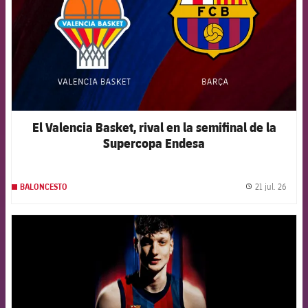
El Valencia Basket, rival en la semifinal de la
Supercopa Endesa
21 jul. 26
BALONCESTO
label.
FCB Barcelona badge