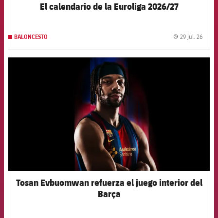
El calendario de la Euroliga 2026/27
29 jul. 26
BALONCESTO
label.
FCB Barcelona badge
Tosan Evbuomwan refuerza el juego interior del
Barça