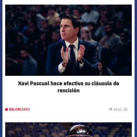
FCB Barcelona badge
Xavi Pascual hace efectiva su cláusula de
rescisión
14 jul. 26
BALONCESTO
label.
FCB Barcelona badge