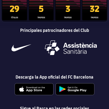
Trofeo de La Liga
Trofeo de la Liga de Campeones
Trofeo del Mundial de Clube
Copa del 
29
5
3
32
TÍTULOS
TROFEOS
TROFEOS
TROFEOS
Principales patrocinadores del Club
Descarga la App oficial del FC Barcelona
Sigue al Barça en las redes sociales