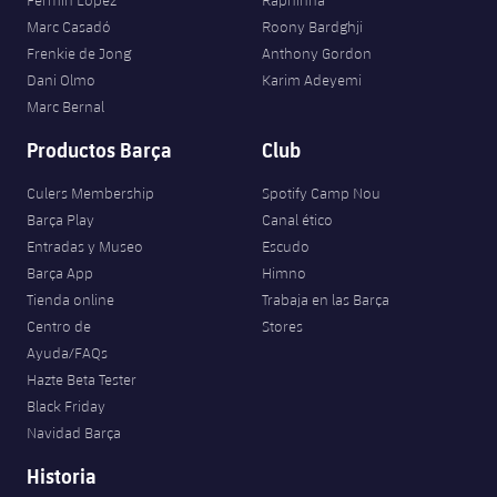
Fermín López
Raphinha
Marc Casadó
Roony Bardghji
Frenkie de Jong
Anthony Gordon
Dani Olmo
Karim Adeyemi
Marc Bernal
Productos Barça
Club
Culers Membership
Spotify Camp Nou
Barça Play
Canal ético
Entradas y Museo
Escudo
Barça App
Himno
Tienda online
Trabaja en las Barça
Centro de
Stores
Ayuda/FAQs
Hazte Beta Tester
Black Friday
Navidad Barça
Historia