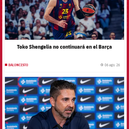
Toko Shengelia no continuará en el Barça
06 ago. 26
BALONCESTO
label.
FCB Barcelona badge