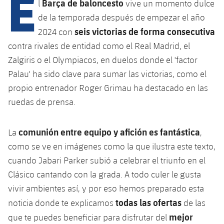
E
Barça de baloncesto
l
vive un momento dulce
de la temporada después de empezar el año
seis victorias de forma consecutiva
2024 con
plusicon
más
contra rivales de entidad como el Real Madrid, el
Instalaciones
Zalgiris o el Olympiacos, en duelos donde el 'factor
Palau' ha sido clave para sumar las victorias, como el
Spotify Camp Nou
propio entrenador Roger Grimau ha destacado en las
ruedas de prensa.
Palau Blaugrana
comunión entre equipo y afición es fantástica
La
,
Estadi Johan Cruyff
como se ve en imágenes como la que ilustra este texto,
cuando Jabari Parker subió a celebrar el triunfo en el
Barça Cafe
Clásico cantando con la grada. A todo culer le gusta
plusicon
más
vivir ambientes así, y por eso hemos preparado esta
Ciutat Esportiva
todas las ofertas
Servicios
noticia donde te explicamos
de las
plusicon
más
mejor
que te puedes beneficiar para disfrutar del
La Masia