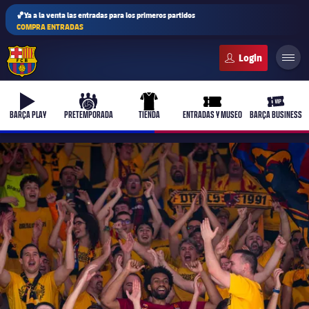
🏀Ya a la venta las entradas para los primeros partidos
COMPRA ENTRADAS
FC Barcelona club badge
b-play
culers-ball
uniform
ticket-full
ticket-v
BARÇA PLAY
PRETEMPORADA
TIENDA
ENTRADAS Y MUSEO
BARÇA BUSINESS